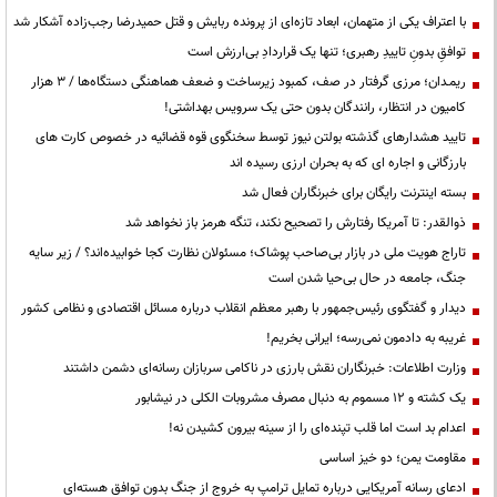
با اعتراف یکی از متهمان، ابعاد تازه‌ای از پرونده ربایش و قتل حمیدرضا رجب‌زاده آشکار شد
توافقِ بدونِ تاییدِ رهبری؛ تنها یک قراردادِ بی‌ارزش است
ریمـدان؛ مرزی گرفتار در صف، کمبود زیرساخت و ضعف هماهنگی دستگاه‌ها / ۳ هزار
کامیون در انتظار، رانندگان بدون حتی یک سرویس بهداشتی!
تایید هشدارهای گذشته بولتن نیوز توسط سخنگوی قوه قضائیه در خصوص کارت های
بارزگانی و اجاره ای که به بحران ارزی رسیده اند
بسته اینترنت رایگان برای خبرنگاران فعال شد
ذوالقدر: تا آمریکا رفتارش را تصحیح نکند، تنگه هرمز باز نخواهد شد
تاراج هویت ملی در بازار بی‌صاحب پوشاک؛ مسئولان نظارت کجا خوابیده‌اند؟ / زیر سایه
جنگ، جامعه در حال بی‌حیا شدن است
دیدار و گفتگوی رئیس‌جمهور با رهبر معظم انقلاب درباره مسائل اقتصادی و نظامی کشور
غریبه به دادمون نمی‌رسه؛ ایرانی بخریم!
وزارت اطلاعات: خبرنگاران نقش بارزی در ناکامی سربازان رسانه‌ای دشمن داشتند
یک کشته و ۱۲ مسموم به دنبال مصرف مشروبات الکلی در نیشابور
اعدام بد است اما قلب تپنده‌ای را از سینه بیرون کشیدن نه!
مقاومت یمن؛ دو خیز اساسی
ادعای رسانه آمریکایی درباره تمایل ترامپ به خروج از جنگ بدون توافق هسته‌ای