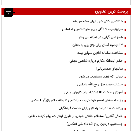
پربحث ترین عناوین
هشتمین کلان شهر ایران مشخص شد
سوابق بیمه شدگان روی سایت تامین اجتماعی
همجنس گرایی در شبکه من و تو
13 توصیه آسان برای رفع بوی بد دهان
مشاهده سامانه آنلاين سوابق بیمه
حكم آيت‌الله مكارم درباره شاهين نجفي
سایتهای همسریابی!
دعايي كه قطعا مستجاب مي‌شود
جزئیات جدید قتل روح الله داداشی
آموزش ساخت Apple ID برای کاربران ایرانی
راز خنده های اصغر فرهادی به حرکت بی شرمانه خانم بازیگر + عکس
پرداخت ۱۰۰ درصد پاداش پایان خدمت فرهنگیان
خلافی آنلاین/استعلام خلافی خودرو از طریق اینترنت، پیام کوتاه ، تلفن
جسدغرق درخون روح الله داداشی (عکس)