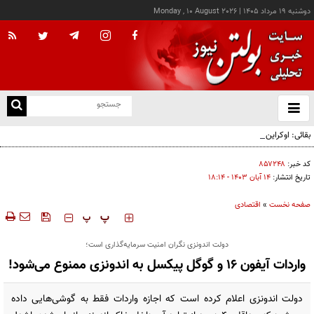
دوشنبه ۱۹ مرداد ۱۴۰۵
|
Monday , 10 August 2026
از
و
ته
بقائی: اوکراین جبران نکند، جبران می‌کنیم
ن
نو
کد خبر:
۸۵۷۲۴۸
تاریخ انتشار:
۱۴ آبان ۱۴۰۳ - ۱۸:۱۴
صفحه نخست
»
اقتصادی
‍‍‍ پ
پ
دولت اندونزی نگران امنیت سرمایه‌گذاری است؛
واردات آیفون 16 و گوگل پیکسل به اندونزی ممنوع می‌شود!
دولت اندونزی اعلام کرده است که اجازه واردات فقط به گوشی‌هایی داده