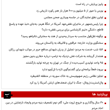
پاییز پربارش در راه است
بورس با عبور از ۵ میلیون و ۶۰۰ هزار باز هم رکورد تاریخی زد
اولین نطق نمایندگان در جلسه وبیناری صحن مجلس
چرا رئیس‌جمهور در ماجرای نقض‌عهد آمریکا در تنگهٔ هرمز، به‌جای «نبذ عهد» و پاسخ
قاطع، دلتنگیِ «تیم کارشناسی برای بررسی نقض» دارد؟
چگونه نقل‌قول منتسب به سردار وحیدی از هند به سخنرانی نتانیاهو رسید؟
سخنگوی وزارت خارجه: عراقچی و قالیباف به پاکستان می‌روند
۱۵۶ شب خدمت به مردم؛ تجلیل از پدران شهدای مدافع حرم در موکب شهدای رزکان
هشدار گرینلند به شرکت نفتی نزدیک به ترامپ درباره حفاری بدون مجوز
95 واحد تولیدی آسیب‌دیده از جنگ در تهران به چرخه تولید بازگشتند
بیروت فعلاً برنامه‌ای برای گفت‌وگوی تازه با تل‌آویو ندارد
تجاوز نظامی رژیم صهیونیستی به خاک سوریه در منطقه القنیطره
وال‌استریت‌ژرونال: جنگ با ایران ضعف‌های ارتش آمریکا را رو کرد
پربازدید ها
۳۰ سال واگذاری و خروج ثروت ملی؛ گام دوم تضعیف بنیه مردم وایجاد نارضایتی در بین
احاد مردم