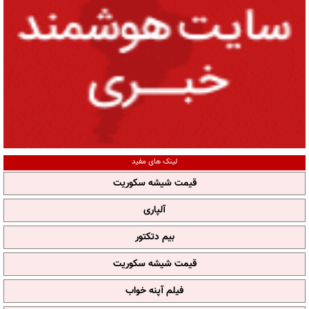
لینک های مفید
قیمت شیشه سکوریت
آلپاری
بیم دتکتور
قیمت شیشه سکوریت
فیلم آپنه خواب