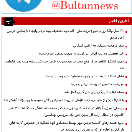
آخرین اخبار
۳۰ سال واگذاری و خروج ثروت ملی؛ گام دوم تضعیف بنیه مردم وایجاد نارضایتی در بین
احاد مردم
سفر فرمانده سنتکام به اراضی اشغالی
خبر تعطیلی مدرسه ایرانی در کویت به صورت رسمی اعلام نشده
یمن: تشکیل ائتلاف هرگز مانع مجازات عربستان به خاطر جنایاتش علیه ملت یمن نخواهد
شد
نشان استاندارد به معنای پایان مسئولیت خودروساز نیست
غریبه به دادمون نمی‌رسه؛ ایرانی بخریم!
بسته اینترنت رایگان برای خبرنگاران فعال شد
با اعتراف یکی از متهمان، ابعاد تازه‌ای از پرونده ربایش و قتل حمیدرضا رجب‌زاده آشکار شد
ریمـدان؛ مرزی گرفتار در صف، کمبود زیرساخت و ضعف هماهنگی دستگاه‌ها / ۳ هزار
کامیون در انتظار، رانندگان بدون حتی یک سرویس بهداشتی!
تایید هشدارهای گذشته بولتن نیوز توسط سخنگوی قوه قضائیه در خصوص کارت های
بارزگانی و اجاره ای که به بحران ارزی رسیده اند