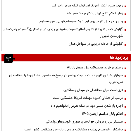
رابرت پیپ: ارتش آمریکا نمی‌تواند تنگه هرمز را باز کند
زمان اعلام نتایج نهایی دکتری مشخص شد
ونس: در حال کار بر روی ایجاد یک سیستم ناوبری امن هستیم
گزارش «خبر شهر» از تداوم فعالیت موکب شهدای رزکان در اجتماع بزرگ مردم ولایت‌مدار
شهرستان شهریار
گزارشی از حادثه دریایی در سواحل عمان
پربازدید ها
راهنمای خرید محصولات برق صنعتی ABB
سربازانِ خیابانِ ظهور؛ ملتِ مبعوثِ رودسر در پاسخ به دشمن: «خیابان‌ها را به ناامیدان
نمی‌دهیم»
فرق است میان مجاهدان در میدان و ساکتین
ترامپ از افشای کمبود مهمات آمریکا خشمگین است
اجازه باز شدن مسیر دوم در تنگه هرمز را نخواهیم داد
اعلام پایان مراسم اربعین ۱۴۰۵
هشدار درباره فروش حواله‌های صوری خودروهای وارداتی
پزشکیان: خدمت بی‌منت و مشارکت مردمی، پایه حل مشکلات کشور است