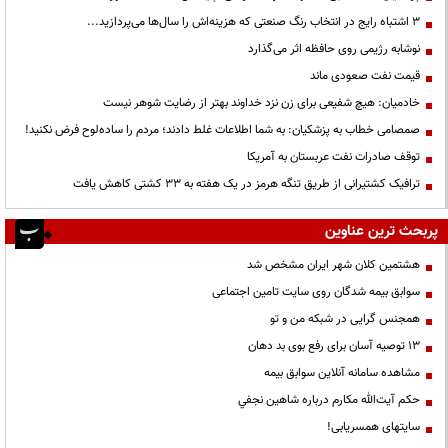
3 اشتباه رایج در انتخاب رنگ صنعتی که هزینه‌اش را سال‌ها می‌پردازید...
نوشابه رژیمی روی حافظه اثر می‌گذارد
قیمت نفت صعودی ماند
خادمیان: هیچ شفیعی برای زن نزد خداوند بهتر از رضایت شوهر نیست
صمصامی خطاب به پزشکیان: به شما اطلاعات غلط دادند؛ مردم را ساده‌لوح فرض نکنید!
توقف صادرات نفت عربستان به آمریکا
ترافیک کشتیرانی از طریق تنگه هرمز در یک هفته به ۳۳ کشتی کاهش یافت
پربحث ترین عناوین
هشتمین کلان شهر ایران مشخص شد
سوابق بیمه شدگان روی سایت تامین اجتماعی
همجنس گرایی در شبکه من و تو
13 توصیه آسان برای رفع بوی بد دهان
مشاهده سامانه آنلاين سوابق بیمه
حكم آيت‌الله مكارم درباره شاهين نجفي
سایتهای همسریابی!