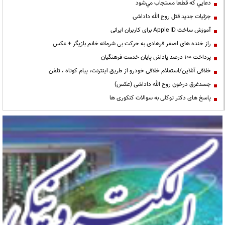
دعايي كه قطعا مستجاب مي‌شود
جزئیات جدید قتل روح الله داداشی
آموزش ساخت Apple ID برای کاربران ایرانی
راز خنده های اصغر فرهادی به حرکت بی شرمانه خانم بازیگر + عکس
پرداخت ۱۰۰ درصد پاداش پایان خدمت فرهنگیان
خلافی آنلاین/استعلام خلافی خودرو از طریق اینترنت، پیام کوتاه ، تلفن
جسدغرق درخون روح الله داداشی (عکس)
پاسخ های دکتر توکلی به سوالات کنکوری ها