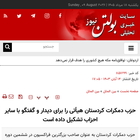
يکشنبه ۱۸ مرداد ۱۴۰۵
|
Sunday , 09 August 2026
از
و
ته
اردوغان: توافق‌نامه مکه هیچ کشوری را هدف قرار نمی‌دهد
ن
نو
کد خبر:
۸۵۷۲۴۱
تاریخ انتشار:
۱۴ آبان ۱۴۰۳ - ۱۷:۰۵
صفحه نخست
»
بین الملل
»
بین الملل
‍‍‍ پ
پ
حزب دمکرات کردستان هیأتی را برای دیدار و گفتگو با سایر
احزاب تشکیل داده است
حزب دمکرات کردستان به عنوان صاحب بزرگترین فراکسیون در ششمین دوره