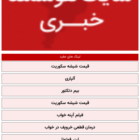
لینک های مفید
قیمت شیشه سکوریت
آلپاری
بیم دتکتور
قیمت شیشه سکوریت
فیلم آپنه خواب
درمان قطعی خروپف در خواب
لیزر فوتونا