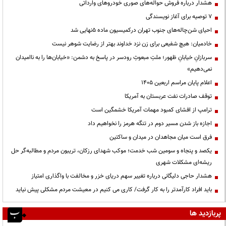
هشدار درباره فروش حواله‌های صوری خودروهای وارداتی
۷ توصیه برای آغاز نویسندگی
احیای شن‌چاله‌های جنوب تهران درکمیسیون ماده ۵نهایی شد
خادمیان: هیچ شفیعی برای زن نزد خداوند بهتر از رضایت شوهر نیست
سربازانِ خیابانِ ظهور؛ ملتِ مبعوثِ رودسر در پاسخ به دشمن: «خیابان‌ها را به ناامیدان
نمی‌دهیم»
اعلام پایان مراسم اربعین ۱۴۰۵
توقف صادرات نفت عربستان به آمریکا
ترامپ از افشای کمبود مهمات آمریکا خشمگین است
اجازه باز شدن مسیر دوم در تنگه هرمز را نخواهیم داد
فرق است میان مجاهدان در میدان و ساکتین
یکصد و پنجاه و سومین شب خدمت؛ موکب شهدای رزکان، تریبون مردم و مطالبه‌گر حل
ریشه‌ای مشکلات شهری
هشدار حاجی دلیگانی درباره تغییر سهم دریای خزر و مخالفت با واگذاری امتیاز
باید افراد کارآمدتر را به کار گرفت/ کاری می کنیم در معیشت مردم مشکلی پیش نیاید
پربازدید ها