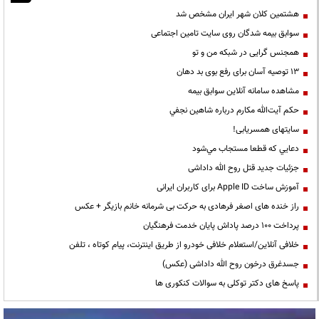
هشتمین کلان شهر ایران مشخص شد
سوابق بیمه شدگان روی سایت تامین اجتماعی
همجنس گرایی در شبکه من و تو
13 توصیه آسان برای رفع بوی بد دهان
مشاهده سامانه آنلاين سوابق بیمه
حكم آيت‌الله مكارم درباره شاهين نجفي
سایتهای همسریابی!
دعايي كه قطعا مستجاب مي‌شود
جزئیات جدید قتل روح الله داداشی
آموزش ساخت Apple ID برای کاربران ایرانی
راز خنده های اصغر فرهادی به حرکت بی شرمانه خانم بازیگر + عکس
پرداخت ۱۰۰ درصد پاداش پایان خدمت فرهنگیان
خلافی آنلاین/استعلام خلافی خودرو از طریق اینترنت، پیام کوتاه ، تلفن
جسدغرق درخون روح الله داداشی (عکس)
پاسخ های دکتر توکلی به سوالات کنکوری ها