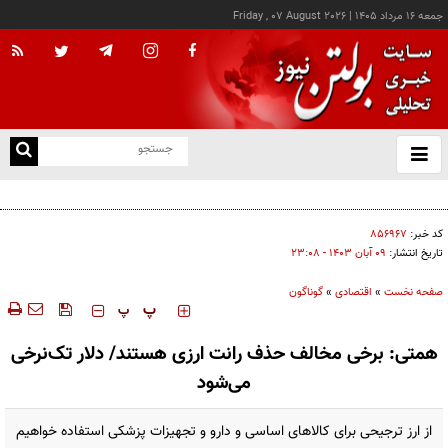
جمعه ۱۶ مرداد ۱۴۰۵
|
Friday , 07 August 2026
از
و
ته
کالابرگ این خانوارها امروز شارژ شد
ن
نو
کد خبر:
۸۵۶۹۶۷
تاریخ انتشار:
۰۹ آبان ۱۴۰۳ - ۲۳:۰۸
صفحه نخست
»
اقتصادی
»
گوناگون
‍‍‍ پ
پ
همتی: برخی مخالف حذف رانت ارزی هستند/ دلار تک‌نرخی
می‌شود
از ارز ترجیحی برای کالاهای اساسی و دارو و تجهیزات پزشکی استفاده خواهیم