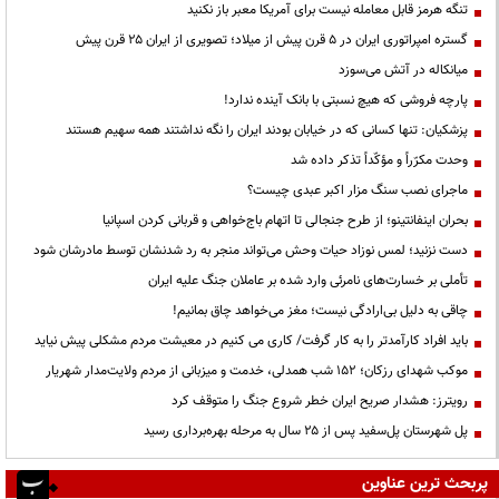
تنگه هرمز قابل معامله نیست برای آمریکا معبر باز نکنید
گستره امپراتوری ایران در ۵ قرن پیش از میلاد؛ تصویری از ایران ۲۵ قرن پیش
میانکاله در آتش می‌سوزد
پارچه فروشی که هیچ نسبتی با بانک آینده ندارد!
پزشکیان: تنها کسانی که در خیابان بودند ایران را نگه نداشتند همه سهیم هستند
وحدت مکرّراً و مؤکّداً تذکر داده شد
ماجرای نصب سنگ مزار اکبر عبدی چیست؟
بحران اینفانتینو؛ از طرح جنجالی تا اتهام باج‌خواهی و قربانی کردن اسپانیا
دست نزنید؛ لمس نوزاد حیات وحش می‌تواند منجر به رد شدنشان توسط مادرشان شود
تأملی بر خسارت‌های نامرئی وارد شده بر عاملان جنگ علیه ایران
چاقی به دلیل بی‌ارادگی نیست؛ مغز می‌خواهد چاق بمانیم!
باید افراد کارآمدتر را به کار گرفت/ کاری می کنیم در معیشت مردم مشکلی پیش نیاید
موکب شهدای رزکان؛ ۱۵۲ شب همدلی، خدمت و میزبانی از مردم ولایت‌مدار شهریار
رویترز: هشدار صریح ایران خطر شروع جنگ را متوقف کرد
پل شهرستان پل‌سفید پس از ۲۵ سال به مرحله بهره‌برداری رسید
پربحث ترین عناوین