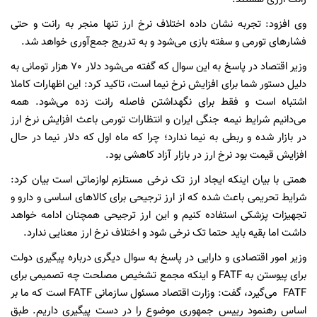
وی افزود: تجربه نشان داده اختلاف نرخ ارز تنها منجر به رانت و حتی
فشارهای تورمی و سفته بازی می‌شود و به تدریج جمع‌آوری خواهد شد.
وزیر اقتصاد در پاسخ به این سوال که گفته می‌شود دلار ٧٠ هزار تومانی به
دلیل دستور شما برای افزایش نرخ نیما است، تاکید کرد: این اظهارات کاملا
اشتباه است و فقط برای نگهداشتن فاصله رانت زده می‌شود. همه
می‌دانیم شرایط نیمه جنگی ایران و انتظارات تورمی باعث افزایش نرخ ارز
در بازار شده و ربطی به نیما ندارد؛ چرا که ماه اول که دلار نیما در حال
افزایش قیمت بود نرخ ارز در بازار آزاد کاهشی بود.
همتی با بیان اینکه ایجاد ارز تک نرخی مستلزم لوازماتی است بیان کرد:
شرایط تحریمی باعث شده که از ارز ترجیحی برای کالاهای اساسی و دارو و
تجهیزات پزشکی استفاده کنیم و این ارز ترجیحی همچنان ادامه خواهد
داشت اما بقیه باید حتما تک نرخی شود و اختلاف نرخ‌ ارز معنایی ندارد.
وزیر امور اقتصادی و دارایی در پاسخ به سوال دیگری درباره پیگیری دولت
برای پیوستن به FATF و اینکه مجمع تشخیص مصلحت چه تصمیمی برای
FATF می‌گیرد، گفت: وزارت اقتصاد مسئول سازمانی FATF است که ما بر
اساس رهنمود رییس جمهوری موضوع را در دست پیگیری داریم. طبق