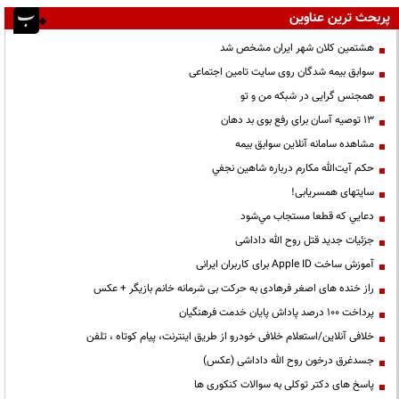
پربحث ترین عناوین
هشتمین کلان شهر ایران مشخص شد
سوابق بیمه شدگان روی سایت تامین اجتماعی
همجنس گرایی در شبکه من و تو
13 توصیه آسان برای رفع بوی بد دهان
مشاهده سامانه آنلاين سوابق بیمه
حكم آيت‌الله مكارم درباره شاهين نجفي
سایتهای همسریابی!
دعايي كه قطعا مستجاب مي‌شود
جزئیات جدید قتل روح الله داداشی
آموزش ساخت Apple ID برای کاربران ایرانی
راز خنده های اصغر فرهادی به حرکت بی شرمانه خانم بازیگر + عکس
پرداخت ۱۰۰ درصد پاداش پایان خدمت فرهنگیان
خلافی آنلاین/استعلام خلافی خودرو از طریق اینترنت، پیام کوتاه ، تلفن
جسدغرق درخون روح الله داداشی (عکس)
پاسخ های دکتر توکلی به سوالات کنکوری ها