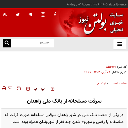
جمعه ۱۶ مرداد ۱۴۰۵
|
Friday , 07 August 2026
از
و
ته
بسنت مدعی شد: به زودی شاهد توافق با ایران خواهیم بود
ن
نو
کد خبر:
۸۵۶۹۴۶
تاریخ انتشار:
۰۹ آبان ۱۴۰۳ - ۱۶:۲۷
صفحه نخست
»
اجتماعی
‍‍‍ پ
پ
سرقت مسلحانه از بانک ملی زاهدان
در یکی از شعب بانک ملی در شهر زاهدان سرقتی مسلحانه صورت گرفت که
متاسفانه با زخمی و مجروح شدن چند نفر از شهروندان همراه بوده است.