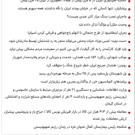
گستره امپراتوری ایران در ۵ قرن پیش از میلاد؛ تصویری از ایران ۲۵ قرن پیش
پزشکیان: تنها کسانی که در خیابان بودند ایران را نگه نداشتند همه سهیم هستند
ماجرای نصب سنگ مزار اکبر عبدی چیست؟
وحدت مکرّراً و مؤکّداً تذکر داده شد
بحران اینفانتینو؛ از طرح جنجالی تا اتهام باج‌خواهی و قربانی کردن اسپانیا
دست نزنید؛ لمس نوزاد حیات وحش می‌تواند منجر به رد شدنشان توسط مادرشان شود
باید افراد کارآمدتر را به کار گرفت/ کاری می کنیم در معیشت مردم مشکلی پیش نیاید
موکب شهدای رزکان؛ ۱۵۲ شب همدلی، خدمت و میزبانی از مردم ولایت‌مدار شهریار
رویترز: هشدار صریح ایران خطر شروع جنگ را متوقف کرد
پل شهرستان پل‌سفید پس از ۲۵ سال به مرحله بهره‌برداری رسید
پیامدهای کنوانسیون خزر از واگذاری بحرین هم زیان‌بارتر است
وزارت اطلاعات: شناسایی و دستگیری ۲۱ نفر از مزدوران مرتبط با سازمان جاسوسی و
تروریستی رژیم صهیونیستی و بازداشت ۴ نفر از اعضای باندهای مسلح شرارت و اغتشاش
در استان کرمان
معامله بیش از ۴۱۳ هزار تن کالا در بازار فیزیکی بورس کالا / حراج باز و پتروشیمی پیشران
ارزش معاملات روز شدند
شکنجه رئیس بیمارستان کمال عدوان غزه در زندان رژیم صهیونیستی