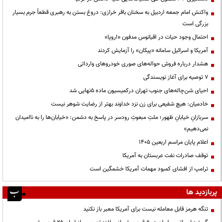
واکنش امام جمعه اردبیل به سخنان باقر خرازی: دروغ بستن به رهبری قطعاً جرم بسیار
بزرگی است
احتمال وجود حیات در اقیانوس مدفون «اروپا»
آمریکا و اسرائیل سامانه «پیکان» را آزمایش کردند
هشدار درباره فروش حواله‌های صوری خودروهای وارداتی
۷ توصیه برای آغاز نویسندگی
احیای شن‌چاله‌های جنوب تهران درکمیسیون ماده ۵نهایی شد
خادمیان: هیچ شفیعی برای زن نزد خداوند بهتر از رضایت شوهر نیست
سربازانِ خیابانِ ظهور؛ ملتِ مبعوثِ رودسر در پاسخ به دشمن: «خیابان‌ها را به ناامیدان
نمی‌دهیم»
اعلام پایان مراسم اربعین ۱۴۰۵
توقف صادرات نفت عربستان به آمریکا
ترامپ از افشای کمبود مهمات آمریکا خشمگین است
پربازدید ها
تنگه هرمز قابل معامله نیست برای آمریکا معبر باز نکنید