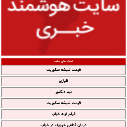
لینک های مفید
قیمت شیشه سکوریت
آلپاری
بیم دتکتور
قیمت شیشه سکوریت
فیلم آپنه خواب
درمان قطعی خروپف در خواب