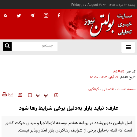
جمعه ۱۶ مرداد ۱۴۰۵
|
Friday , 07 August 2026
از
و
ته
کالابرگ این خانوارها امروز شارژ شد
ن
نو
کد خبر:
۸۵۶۹۲۵
تاریخ انتشار:
۰۹ آبان ۱۴۰۳ - ۱۵:۵۰
صفحه نخست
»
اقتصادی
»
گوناگون
‍‍‍ پ
پ
عارف: نباید بازار به‌دلیل برخی شرایط رها شود
اصل قوانین تدوین‌شده در برنامه هفتم توسعه لازم‌الاجرا و مبنای حرکت کشور
است که البته به‌دلیل برخی از شرایط، رهاکردن بازار امکان‌پذیر نیست.