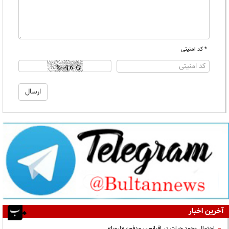
* کد امنیتی
آخرین اخبار
احتمال وجود حیات در اقیانوس مدفون «اروپا»