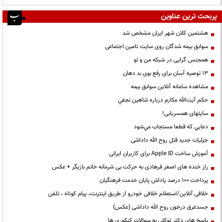
پربحث ترین عناوین
هشتمین کلان شهر ایران مشخص شد
سوابق بیمه شدگان روی سایت تامین اجتماعی
همجنس گرایی در شبکه من و تو
13 توصیه آسان برای رفع بوی بد دهان
مشاهده سامانه آنلاين سوابق بیمه
حكم آيت‌الله مكارم درباره شاهين نجفي
سایتهای همسریابی!
دعايي كه قطعا مستجاب مي‌شود
جزئیات جدید قتل روح الله داداشی
آموزش ساخت Apple ID برای کاربران ایرانی
راز خنده های اصغر فرهادی به حرکت بی شرمانه خانم بازیگر + عکس
پرداخت ۱۰۰ درصد پاداش پایان خدمت فرهنگیان
خلافی آنلاین/استعلام خلافی خودرو از طریق اینترنت، پیام کوتاه ، تلفن
جسدغرق درخون روح الله داداشی (عکس)
پاسخ های دکتر توکلی به سوالات کنکوری ها