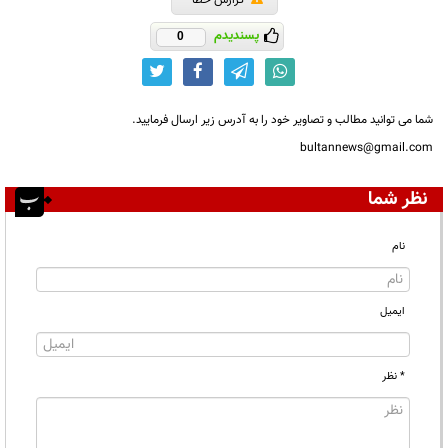
گزارش خطا
پسندیدم
0
شما می توانید مطالب و تصاویر خود را به آدرس زیر ارسال فرمایید.
bultannews@gmail.com
نظر شما
نام
ایمیل
* نظر