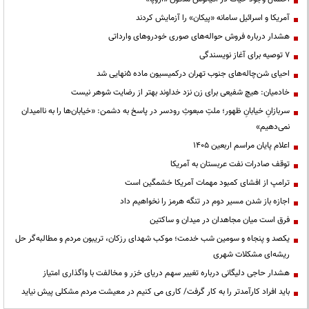
آمریکا و اسرائیل سامانه «پیکان» را آزمایش کردند
هشدار درباره فروش حواله‌های صوری خودروهای وارداتی
۷ توصیه برای آغاز نویسندگی
احیای شن‌چاله‌های جنوب تهران درکمیسیون ماده ۵نهایی شد
خادمیان: هیچ شفیعی برای زن نزد خداوند بهتر از رضایت شوهر نیست
سربازانِ خیابانِ ظهور؛ ملتِ مبعوثِ رودسر در پاسخ به دشمن: «خیابان‌ها را به ناامیدان
نمی‌دهیم»
اعلام پایان مراسم اربعین ۱۴۰۵
توقف صادرات نفت عربستان به آمریکا
ترامپ از افشای کمبود مهمات آمریکا خشمگین است
اجازه باز شدن مسیر دوم در تنگه هرمز را نخواهیم داد
فرق است میان مجاهدان در میدان و ساکتین
یکصد و پنجاه و سومین شب خدمت؛ موکب شهدای رزکان، تریبون مردم و مطالبه‌گر حل
ریشه‌ای مشکلات شهری
هشدار حاجی دلیگانی درباره تغییر سهم دریای خزر و مخالفت با واگذاری امتیاز
باید افراد کارآمدتر را به کار گرفت/ کاری می کنیم در معیشت مردم مشکلی پیش نیاید