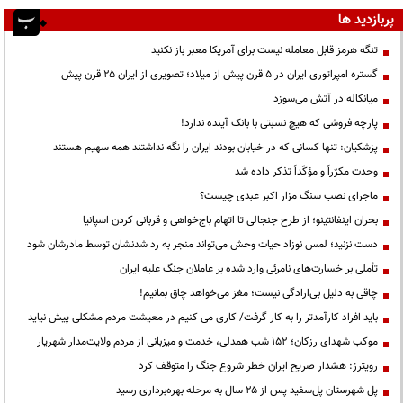
پربازدید ها
تنگه هرمز قابل معامله نیست برای آمریکا معبر باز نکنید
گستره امپراتوری ایران در ۵ قرن پیش از میلاد؛ تصویری از ایران ۲۵ قرن پیش
میانکاله در آتش می‌سوزد
پارچه فروشی که هیچ نسبتی با بانک آینده ندارد!
پزشکیان: تنها کسانی که در خیابان بودند ایران را نگه نداشتند همه سهیم هستند
وحدت مکرّراً و مؤکّداً تذکر داده شد
ماجرای نصب سنگ مزار اکبر عبدی چیست؟
بحران اینفانتینو؛ از طرح جنجالی تا اتهام باج‌خواهی و قربانی کردن اسپانیا
دست نزنید؛ لمس نوزاد حیات وحش می‌تواند منجر به رد شدنشان توسط مادرشان شود
تأملی بر خسارت‌های نامرئی وارد شده بر عاملان جنگ علیه ایران
چاقی به دلیل بی‌ارادگی نیست؛ مغز می‌خواهد چاق بمانیم!
باید افراد کارآمدتر را به کار گرفت/ کاری می کنیم در معیشت مردم مشکلی پیش نیاید
موکب شهدای رزکان؛ ۱۵۲ شب همدلی، خدمت و میزبانی از مردم ولایت‌مدار شهریار
رویترز: هشدار صریح ایران خطر شروع جنگ را متوقف کرد
پل شهرستان پل‌سفید پس از ۲۵ سال به مرحله بهره‌برداری رسید