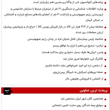
پیامدهای کنوانسیون خزر از واگذاری بحرین هم زیان‌بارتر است
وزارت اطلاعات: شناسایی و دستگیری ۲۱ نفر از مزدوران مرتبط با سازمان جاسوسی و
تروریستی رژیم صهیونیستی و بازداشت ۴ نفر از اعضای باندهای مسلح شرارت و اغتشاش
در استان کرمان
معامله بیش از ۴۱۳ هزار تن کالا در بازار فیزیکی بورس کالا / حراج باز و پتروشیمی پیشران
ارزش معاملات روز شدند
شکنجه رئیس بیمارستان کمال عدوان غزه در زندان رژیم صهیونیستی
ترامپ: ترجیح می‌دهم با ایران به توافق برسم
ونس: ایرانی‌ها طرف بسیار دشواری برای مذاکره هستند
کالابرگ این خانوارها امروز شارژ شد
از دشمن ذره ای امید خیرخواهی نباید داشته باشیم
حمله نیروهای اسرائیلی به خبرنگار پرس‌تی‌وی
از التماس تا فروپاشی هژمونی دلار
پربحث ترین عناوین
هشتمین کلان شهر ایران مشخص شد
سوابق بیمه شدگان روی سایت تامین اجتماعی