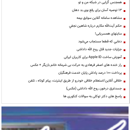
همجنس گرایی در شبکه من و تو
13 توصیه آسان برای رفع بوی بد دهان
مشاهده سامانه آنلاين سوابق بیمه
حكم آيت‌الله مكارم درباره شاهين نجفي
سایتهای همسریابی!
دعايي كه قطعا مستجاب مي‌شود
جزئیات جدید قتل روح الله داداشی
آموزش ساخت Apple ID برای کاربران ایرانی
راز خنده های اصغر فرهادی به حرکت بی شرمانه خانم بازیگر + عکس
پرداخت ۱۰۰ درصد پاداش پایان خدمت فرهنگیان
خلافی آنلاین/استعلام خلافی خودرو از طریق اینترنت، پیام کوتاه ، تلفن
جسدغرق درخون روح الله داداشی (عکس)
پاسخ های دکتر توکلی به سوالات کنکوری ها