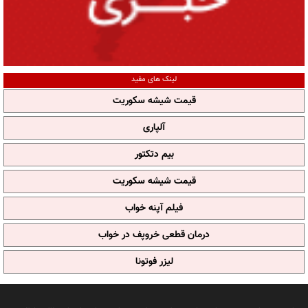
لینک های مفید
قیمت شیشه سکوریت
آلپاری
بیم دتکتور
قیمت شیشه سکوریت
فیلم آپنه خواب
درمان قطعی خروپف در خواب
لیزر فوتونا