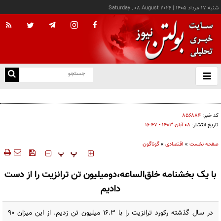
شنبه ۱۷ مرداد ۱۴۰۵
|
Saturday , 08 August 2026
از
و
ته
کالابرگ این خانوارها امروز شارژ شد
ن
نو
کد خبر:
۸۵۶۸۸۴
تاریخ انتشار:
۰۸ آبان ۱۴۰۳ - ۱۶:۴۷
صفحه نخست
»
اقتصادی
»
گوناگون
‍‍‍ پ
پ
با یک بخشنامه خلق‌الساعه،دومیلیون تن ترانزیت را از دست
دادیم
در سال گذشته رکورد ترانزیت را با ۱۶.۳ میلیون تن زدیم. از این میزان ۹۰