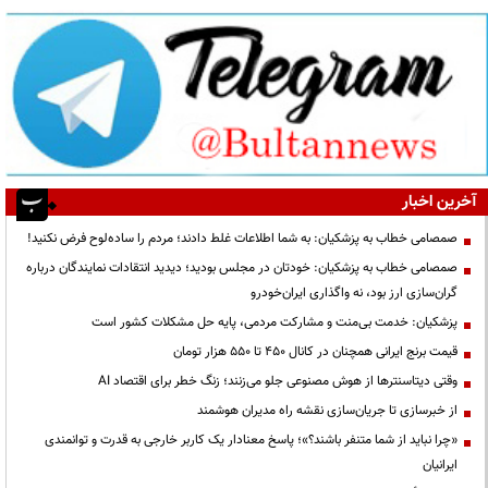
آخرین اخبار
صمصامی خطاب به پزشکیان: به شما اطلاعات غلط دادند؛ مردم را ساده‌لوح فرض نکنید!
صمصامی خطاب به پزشکیان: خودتان در مجلس بودید؛ دیدید انتقادات نمایندگان درباره
گران‌سازی ارز بود، نه واگذاری ایران‌خودرو
پزشکیان: خدمت بی‌منت و مشارکت مردمی، پایه حل مشکلات کشور است
قیمت‌ برنج ایرانی همچنان در کانال ۴۵۰ تا ۵۵۰ هزار تومان
وقتی دیتاسنترها از هوش مصنوعی جلو می‌زنند؛ زنگ خطر برای اقتصاد AI
از خبرسازی تا جریان‌سازی نقشه راه مدیران هوشمند
«چرا نباید از شما متنفر باشند؟»؛ پاسخ معنادار یک کاربر خارجی به قدرت و توانمندی
ایرانیان