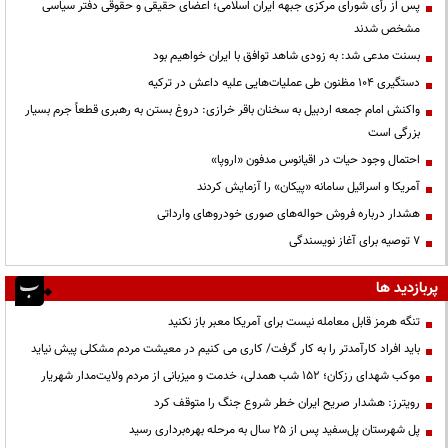
پس از رأی شورای مرکزی جبهه ایران اسلامی؛ اعضای حقیقی و حقوقی دفتر سیاسی
مشخص شدند
بسنت مدعی شد: به زودی شاهد توافق با ایران خواهیم بود
دستگیری ۱۰۴ مظنون طی عملیات‌هایی علیه داعش در ترکیه
واکنش امام جمعه اردبیل به سخنان باقر خرازی: دروغ بستن به رهبری قطعاً جرم بسیار
بزرگی است
احتمال وجود حیات در اقیانوس مدفون «اروپا»
آمریکا و اسرائیل سامانه «پیکان» را آزمایش کردند
هشدار درباره فروش حواله‌های صوری خودروهای وارداتی
۷ توصیه برای آغاز نویسندگی
پربازدید ها
تنگه هرمز قابل معامله نیست برای آمریکا معبر باز نکنید
باید افراد کارآمدتر را به کار گرفت/ کاری می کنیم در معیشت مردم مشکلی پیش نیاید
موکب شهدای رزکان؛ ۱۵۲ شب همدلی، خدمت و میزبانی از مردم ولایت‌مدار شهریار
رویترز: هشدار صریح ایران خطر شروع جنگ را متوقف کرد
پل شهرستان پل‌سفید پس از ۲۵ سال به مرحله بهره‌برداری رسید