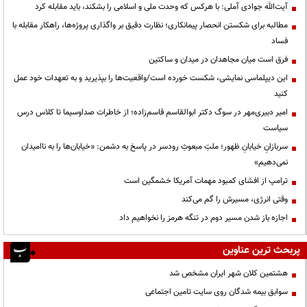
آیت‌الله جوادی آملی: با هرکس که وحدت ملی و اسلامی را بشکند، باید مقابله کرد
مطالبه برای شکستن انحصار پیمانکاری؛ نظارت دقیق بر واگذاری پروژه‌ها، راهکار مقابله با
فساد
فرق است میان مجاهدان در میدان و ساکتین
این دیپلماسی نمایشی، شکست خورده است/واقعیت‌ها را بپذیرید و به تعهدات خود عمل
کنید
امیر دبیری‌مهر در سوگ دکتر ابوالقاسم قاسم‌زاده؛ از خاطرات صداوسیما تا کلاس درس
سیاست
سربازانِ خیابانِ ظهور؛ ملتِ مبعوثِ رودسر در پاسخ به دشمن: «خیابان‌ها را به ناامیدان
نمی‌دهیم»
ترامپ از افشای کمبود مهمات آمریکا خشمگین است
وقتی انرژی، مسیرش را گم می‌کند
اجازه باز شدن مسیر دوم در تنگه هرمز را نخواهیم داد
پربحث ترین عناوین
هشتمین کلان شهر ایران مشخص شد
سوابق بیمه شدگان روی سایت تامین اجتماعی