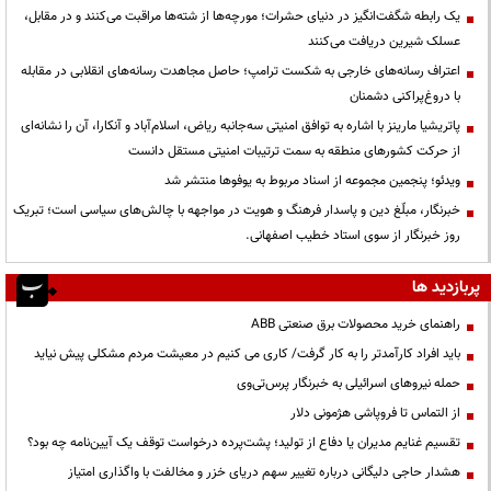
یک رابطه شگفت‌انگیز در دنیای حشرات؛ مورچه‌ها از شته‌ها مراقبت می‌کنند و در مقابل،
عسلک شیرین دریافت می‌کنند
اعتراف رسانه‌های خارجی به شکست ترامپ؛ حاصل مجاهدت رسانه‌های انقلابی در مقابله
با دروغ‌پراکنی دشمنان
پاتریشیا مارینز با اشاره به توافق امنیتی سه‌جانبه ریاض، اسلام‌آباد و آنکارا، آن را نشانه‌ای
از حرکت کشورهای منطقه به سمت ترتیبات امنیتی مستقل دانست
ویدئو؛ پنجمین مجموعه از اسناد مربوط به یوفوها منتشر شد
خبرنگار، مبلّغ دین و پاسدار فرهنگ و هویت در مواجهه با چالش‌های سیاسی است؛ تبریک
روز خبرنگار از سوی استاد خطیب اصفهانی.
پربازدید ها
راهنمای خرید محصولات برق صنعتی ABB
باید افراد کارآمدتر را به کار گرفت/ کاری می کنیم در معیشت مردم مشکلی پیش نیاید
حمله نیروهای اسرائیلی به خبرنگار پرس‌تی‌وی
از التماس تا فروپاشی هژمونی دلار
تقسیم غنایم مدیران یا دفاع از تولید؛ پشت‌پرده درخواست توقف یک آیین‌نامه چه بود؟
هشدار حاجی دلیگانی درباره تغییر سهم دریای خزر و مخالفت با واگذاری امتیاز