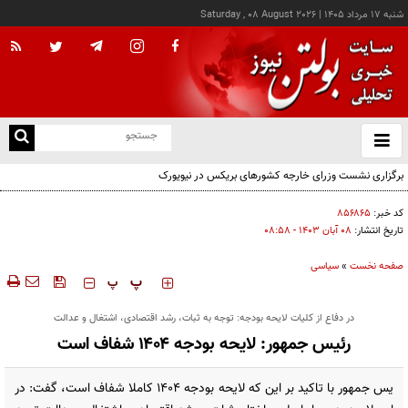
شنبه ۱۷ مرداد ۱۴۰۵
|
Saturday , 08 August 2026
از
و
ته
برگزاری نشست وزرای خارجه کشورهای بریکس در نیویورک
ن
نو
کد خبر:
۸۵۶۸۶۵
تاریخ انتشار:
۰۸ آبان ۱۴۰۳ - ۰۸:۵۸
صفحه نخست
»
سیاسی
‍‍‍ پ
پ
در دفاع از کلیات لایحه بودجه: توجه به ثبات، رشد اقتصادی، اشتغال و عدالت
رئیس جمهور: لایحه بودجه ۱۴۰۴ شفاف است
یس جمهور با تاکید بر این که لایحه بودجه ۱۴۰۴ کاملا شفاف است، گفت: در