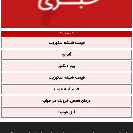
لینک های مفید
قیمت شیشه سکوریت
آلپاری
بیم دتکتور
قیمت شیشه سکوریت
فیلم آپنه خواب
درمان قطعی خروپف در خواب
لیزر فوتونا