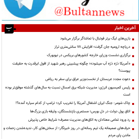
آخرین اخبار
بازی‌های لیگ برتر فوتبال با تماشاگر برگزار می‌شود
دریاچه ارومیه جان گرفت؛ افزایش ۷۸ سانتی‌متری تراز
برگزاری نشست وزرای خارجه کشورهای بریکس در نیویورک
«آمریکا ذرّه ذرّه آب میشود»؛ چگونه پیشبینی رهبر شهید از افول ابرقدرت به حقیقت
پیوست؟
دعوت مجدد عربستان از نخست‌وزیر عراق برای سفر به ریاض
رئیس کمیسیون انرژی: مدیریت شبکه برق امسال نسبت به سال‌های گذشته موفق‌تر بوده
است
چاک شومر: جنگ ایران اشتغال آمریکا را تخریب کرد؛ ترامپ از کدام سیاره آمده؟!
اتاق پول دولت در دل بورس؛ مستمری بازنشستگان، وثیقه بازی بزرگ‌ها
رد ورود تمامی معتادان به اتاق‌های مدیریت مصرف؛ شرایط خاص پذیرش
حرف‌های صمیمانه یک تیم رسانه‌ای در روز خبرنگار؛ از سختی‌های کار، ندیده‌شدن زحمات و
ماندن پای مردم