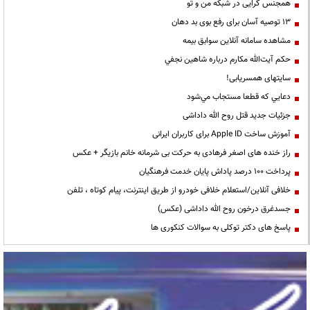
همجنس گرایی در شبکه من و تو
13 توصیه آسان برای رفع بوی بد دهان
مشاهده سامانه آنلاين سوابق بیمه
حكم آيت‌الله مكارم درباره شاهين نجفي
سایتهای همسریابی!
دعايي كه قطعا مستجاب مي‌شود
جزئیات جدید قتل روح الله داداشی
آموزش ساخت Apple ID برای کاربران ایرانی
راز خنده های اصغر فرهادی به حرکت بی شرمانه خانم بازیگر + عکس
پرداخت ۱۰۰ درصد پاداش پایان خدمت فرهنگیان
خلافی آنلاین/استعلام خلافی خودرو از طریق اینترنت، پیام کوتاه ، تلفن
جسدغرق درخون روح الله داداشی (عکس)
پاسخ های دکتر توکلی به سوالات کنکوری ها