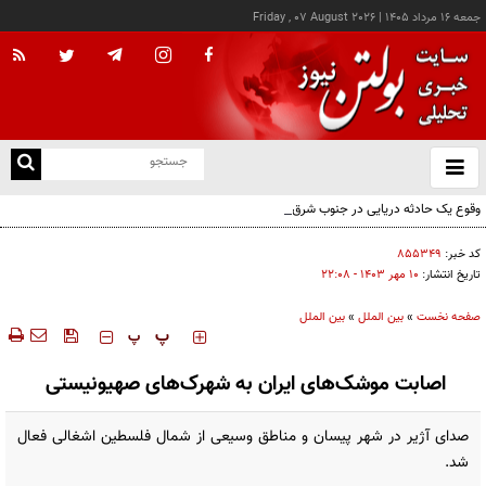
جمعه ۱۶ مرداد ۱۴۰۵
|
Friday , 07 August 2026
از
و
ته
وقوع یک حادثه دریایی در جنوب شرق عدن
ن
نو
کد خبر:
۸۵۵۳۴۹
تاریخ انتشار:
۱۰ مهر ۱۴۰۳ - ۲۲:۰۸
صفحه نخست
»
بین الملل
»
بین الملل
‍‍‍ پ
پ
اصابت موشک‌های ایران به شهرک‌های صهیونیستی
صدای آژیر در شهر پیسان و مناطق وسیعی از شمال فلسطین اشغالی فعال
شد.