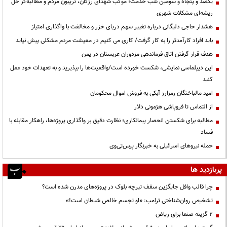
یکصد و پنجاه و سومین شب خدمت؛ موکب شهدای رزکان، تریبون مردم و مطالبه‌گر حل
ریشه‌ای مشکلات شهری
هشدار حاجی دلیگانی درباره تغییر سهم دریای خزر و مخالفت با واگذاری امتیاز
باید افراد کارآمدتر را به کار گرفت/ کاری می کنیم در معیشت مردم مشکلی پیش نیاید
هدف قرار گرفتن اتاق‌ فرماندهی مزدوران عربستان در یمن
این دیپلماسی نمایشی، شکست خورده است/واقعیت‌ها را بپذیرید و به تعهدات خود عمل
کنید
امید مالباختگان رمزارز آبکی به فروش اموال محکومان
از التماس تا فروپاشی هژمونی دلار
مطالبه برای شکستن انحصار پیمانکاری؛ نظارت دقیق بر واگذاری پروژه‌ها، راهکار مقابله با
فساد
حمله نیروهای اسرائیلی به خبرنگار پرس‌تی‌وی
پربازدید ها
چرا قالب وافل جایگزین سقف تیرچه بلوک در پروژه‌های مدرن شده است؟
تشخیص روان‌شناختی ترامپ: «او تجسم خالص شیطان است!»
۲ گزینه صنعا برای ریاض