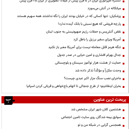
گستره امپراتوری ایران در ۵ قرن پیش از میلاد؛ تصویری از ایران ۲۵ قرن پیش
میانکاله در آتش می‌سوزد
پزشکیان: تنها کسانی که در خیابان بودند ایران را نگه نداشتند همه سهیم هستند
پارچه فروشی که هیچ نسبتی با بانک آینده ندارد!
نقض آتش‌بس و حملات رژیم صهیونیستی به جنوب لبنان
آمریکا ویزای سفیر برزیل را باطل کرد
تنگه هرمز قابل معامله نیست برای آمریکا معبر باز نکنید
جدال بهرام افشاری و امین حیایی در صدر جدول
حمایت از هشت هزار نوآموز سیستان و بلوچستانی
وحدت مکرّراً و مؤکّداً تذکر داده شد
ماجرای نصب سنگ مزار اکبر عبدی چیست؟
بحران اینفانتینو؛ از طرح جنجالی تا اتهام باج‌خواهی و قربانی کردن اسپانیا
پربحث ترین عناوین
هشتمین کلان شهر ایران مشخص شد
سوابق بیمه شدگان روی سایت تامین اجتماعی
همجنس گرایی در شبکه من و تو