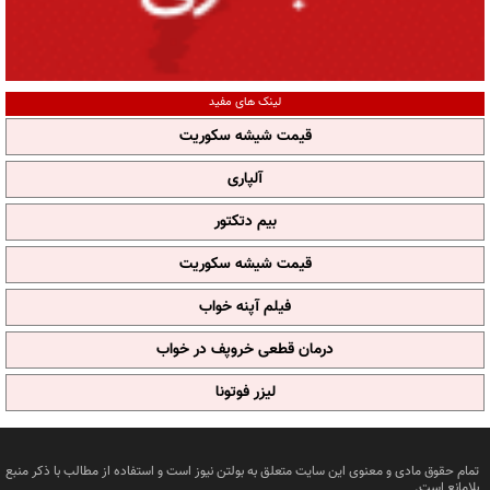
لینک های مفید
قیمت شیشه سکوریت
آلپاری
بیم دتکتور
قیمت شیشه سکوریت
فیلم آپنه خواب
درمان قطعی خروپف در خواب
لیزر فوتونا
تمام حقوق مادی و معنوی این سایت متعلق به بولتن نیوز است و استفاده از مطالب با ذکر منبع
بلامانع است.