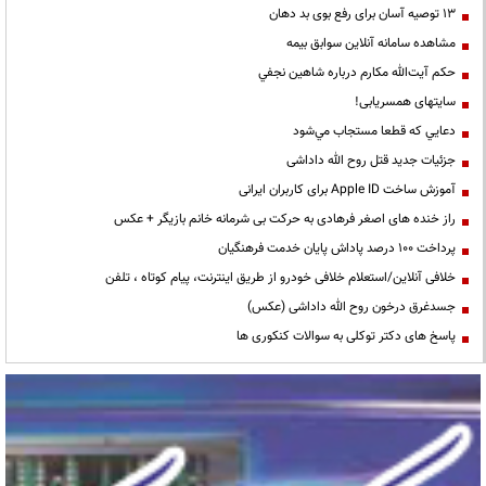
13 توصیه آسان برای رفع بوی بد دهان
مشاهده سامانه آنلاين سوابق بیمه
حكم آيت‌الله مكارم درباره شاهين نجفي
سایتهای همسریابی!
دعايي كه قطعا مستجاب مي‌شود
جزئیات جدید قتل روح الله داداشی
آموزش ساخت Apple ID برای کاربران ایرانی
راز خنده های اصغر فرهادی به حرکت بی شرمانه خانم بازیگر + عکس
پرداخت ۱۰۰ درصد پاداش پایان خدمت فرهنگیان
خلافی آنلاین/استعلام خلافی خودرو از طریق اینترنت، پیام کوتاه ، تلفن
جسدغرق درخون روح الله داداشی (عکس)
پاسخ های دکتر توکلی به سوالات کنکوری ها