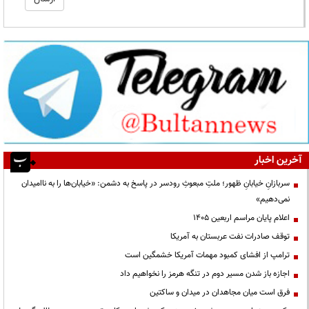
آخرین اخبار
سربازانِ خیابانِ ظهور؛ ملتِ مبعوثِ رودسر در پاسخ به دشمن: «خیابان‌ها را به ناامیدان
نمی‌دهیم»
اعلام پایان مراسم اربعین ۱۴۰۵
توقف صادرات نفت عربستان به آمریکا
ترامپ از افشای کمبود مهمات آمریکا خشمگین است
اجازه باز شدن مسیر دوم در تنگه هرمز را نخواهیم داد
فرق است میان مجاهدان در میدان و ساکتین