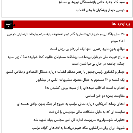
سبد کالا جدید خاص بازنشستگان نیروهای مسلح
دومین دیدار پزشکیان با رهبر انقلاب
پربازدید ها
۳۰ سال واگذاری و خروج ثروت ملی؛ گام دوم تضعیف بنیه مردم وایجاد نارضایتی در بین
احاد مردم
توافقِ بدونِ تاییدِ رهبری؛ تنها یک قراردادِ بی‌ارزش است
تاراج هویت ملی در بازار بی‌صاحب پوشاک؛ مسئولان نظارت کجا خوابیده‌اند؟ / زیر سایه
جنگ، جامعه در حال بی‌حیا شدن است
دیدار و گفتگوی رئیس‌جمهور با رهبر معظم انقلاب درباره مسائل اقتصادی و نظامی کشور
یک کشته و ۱۲ مسموم به دنبال مصرف مشروبات الکلی در نیشابور
اعدام بد است اما قلب تپنده‌ای را از سینه بیرون کشیدن نه!
مقاومت یمن؛ دو خیز اساسی
ادعای رسانه آمریکایی درباره تمایل ترامپ به خروج از جنگ بدون توافق هسته‌ای
نماینده ای که به دلیل مشکلات مالی موبایلش را فروخت
«علیرضا شهسواری» سرپرست اداره کل امور مجلس بنیاد شهید شد
شروط ایران برای بازگشایی تنگه هرمز بی‌اعتنا به لاف‌های گزاف ترامپ