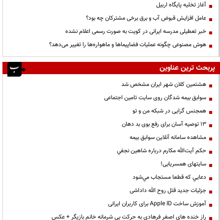
آغاز تخلیه پایگاه اربیل
عامل افزایش قبوض آب و برق برخی مشترکان چه بود؟
خبر تعطیلی مدرسه ایرانی در کویت به صورت رسمی اعلام نشده
هوش مصنوعی چگونه عملیات فضاپیماها و ماهواره‌ها را تغییر می‌دهد؟
پربحث ترین عناوین
هشتمین کلان شهر ایران مشخص شد
سوابق بیمه شدگان روی سایت تامین اجتماعی
همجنس گرایی در شبکه من و تو
13 توصیه آسان برای رفع بوی بد دهان
مشاهده سامانه آنلاين سوابق بیمه
حكم آيت‌الله مكارم درباره شاهين نجفي
سایتهای همسریابی!
دعايي كه قطعا مستجاب مي‌شود
جزئیات جدید قتل روح الله داداشی
آموزش ساخت Apple ID برای کاربران ایرانی
راز خنده های اصغر فرهادی به حرکت بی شرمانه خانم بازیگر + عکس