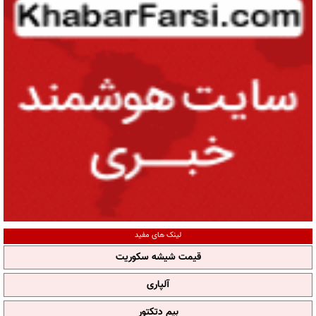
لینک های مفید
قیمت شیشه سکوریت
آلپاری
بیم دتکتور