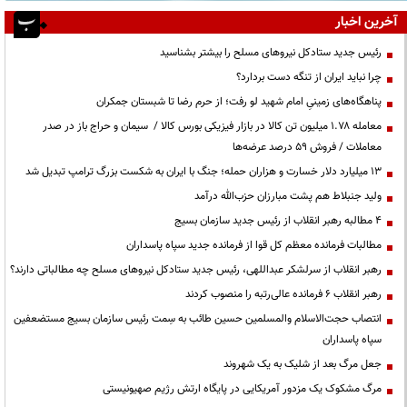
آخرین اخبار
رئیس جدید ستادکل نیروهای مسلح را بیشتر بشناسید
چرا نباید ایران از تنگه دست بردارد؟
پناهگاه‌های زمینیِ امام شهید لو رفت؛ از حرم رضا تا شبستان جمکران
معامله ۱.۷۸ میلیون تن کالا در بازار فیزیکی بورس کالا / سیمان و حراج باز در صدر
معاملات / فروش ۵۹ درصد عرضه‌ها
۱۳ میلیارد دلار خسارت و هزاران حمله؛ جنگ با ایران به شکست بزرگ ترامپ تبدیل شد
ولید جنبلاط هم پشت مبارزان حزب‌الله درآمد
۴ مطالبه رهبر انقلاب از رئیس جدید سازمان بسیج
مطالبات فرمانده معظم کل قوا از فرمانده جدید سپاه پاسداران
رهبر انقلاب از سرلشکر عبداللهی، رئیس جدید ستادکل نیروهای مسلح چه مطالباتی دارند؟
رهبر انقلاب ۶ فرمانده عالی‌رتبه را منصوب کردند
انتصاب حجت‌الاسلام ‌والمسلمین حسین طائب به سِمت رئیس سازمان بسیج مستضعفین
سپاه پاسداران
جعل مرگ بعد از شلیک به یک شهروند
مرگ مشکوک یک مزدور آمریکایی در پایگاه ارتش رژیم صهیونیستی