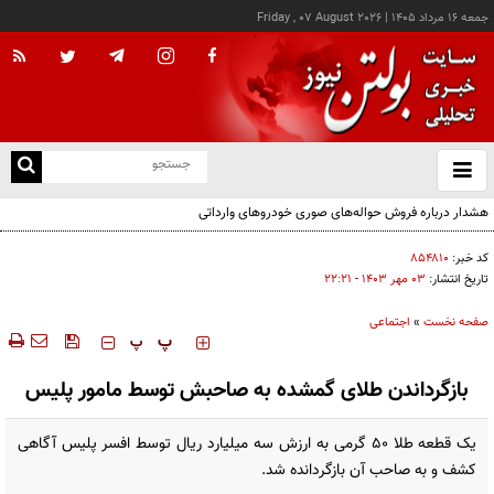
جمعه ۱۶ مرداد ۱۴۰۵
|
Friday , 07 August 2026
از
و
ته
هشدار درباره فروش حواله‌های صوری خودروهای وارداتی
ن
نو
کد خبر:
۸۵۴۸۱۰
تاریخ انتشار:
۰۳ مهر ۱۴۰۳ - ۲۲:۲۱
صفحه نخست
»
اجتماعی
‍‍‍ پ
پ
بازگرداندن طلای گمشده به صاحبش توسط مامور پلیس
یک قطعه طلا ۵۰ گرمی به ارزش سه میلیارد ریال توسط افسر پلیس آگاهی
کشف و به صاحب آن بازگردانده شد.