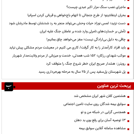
ماجرای نصب سنگ مزار اکبر عبدی چیست؟
بحران اینفانتینو؛ از طرح جنجالی تا اتهام باج‌خواهی و قربانی کردن اسپانیا
دست نزنید؛ لمس نوزاد حیات وحش می‌تواند منجر به رد شدنشان توسط مادرشان شود
تأملی بر خسارت‌های نامرئی وارد شده بر عاملان جنگ علیه ایران
چاقی به دلیل بی‌ارادگی نیست؛ مغز می‌خواهد چاق بمانیم!
باید افراد کارآمدتر را به کار گرفت/ کاری می کنیم در معیشت مردم مشکلی پیش نیاید
موکب شهدای رزکان؛ ۱۵۲ شب همدلی، خدمت و میزبانی از مردم ولایت‌مدار شهریار
رویترز: هشدار صریح ایران خطر شروع جنگ را متوقف کرد
پل شهرستان پل‌سفید پس از ۲۵ سال به مرحله بهره‌برداری رسید
پربحث ترین عناوین
هشتمین کلان شهر ایران مشخص شد
سوابق بیمه شدگان روی سایت تامین اجتماعی
همجنس گرایی در شبکه من و تو
13 توصیه آسان برای رفع بوی بد دهان
مشاهده سامانه آنلاين سوابق بیمه