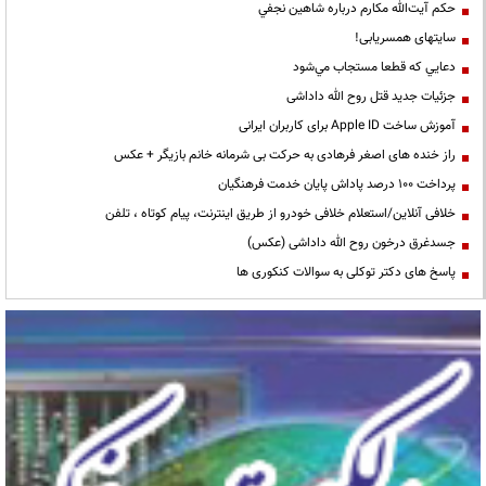
حكم آيت‌الله مكارم درباره شاهين نجفي
سایتهای همسریابی!
دعايي كه قطعا مستجاب مي‌شود
جزئیات جدید قتل روح الله داداشی
آموزش ساخت Apple ID برای کاربران ایرانی
راز خنده های اصغر فرهادی به حرکت بی شرمانه خانم بازیگر + عکس
پرداخت ۱۰۰ درصد پاداش پایان خدمت فرهنگیان
خلافی آنلاین/استعلام خلافی خودرو از طریق اینترنت، پیام کوتاه ، تلفن
جسدغرق درخون روح الله داداشی (عکس)
پاسخ های دکتر توکلی به سوالات کنکوری ها