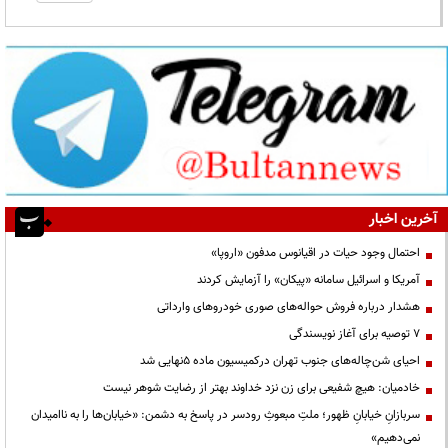
آخرین اخبار
احتمال وجود حیات در اقیانوس مدفون «اروپا»
آمریکا و اسرائیل سامانه «پیکان» را آزمایش کردند
هشدار درباره فروش حواله‌های صوری خودروهای وارداتی
۷ توصیه برای آغاز نویسندگی
احیای شن‌چاله‌های جنوب تهران درکمیسیون ماده ۵نهایی شد
خادمیان: هیچ شفیعی برای زن نزد خداوند بهتر از رضایت شوهر نیست
سربازانِ خیابانِ ظهور؛ ملتِ مبعوثِ رودسر در پاسخ به دشمن: «خیابان‌ها را به ناامیدان
نمی‌دهیم»