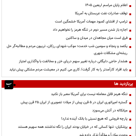
اعلام پایان مراسم اربعین ۱۴۰۵
توقف صادرات نفت عربستان به آمریکا
ترامپ از افشای کمبود مهمات آمریکا خشمگین است
اجازه باز شدن مسیر دوم در تنگه هرمز را نخواهیم داد
فرق است میان مجاهدان در میدان و ساکتین
یکصد و پنجاه و سومین شب خدمت؛ موکب شهدای رزکان، تریبون مردم و مطالبه‌گر حل
ریشه‌ای مشکلات شهری
هشدار حاجی دلیگانی درباره تغییر سهم دریای خزر و مخالفت با واگذاری امتیاز
باید افراد کارآمدتر را به کار گرفت/ کاری می کنیم در معیشت مردم مشکلی پیش نیاید
پربازدید ها
تنگه هرمز قابل معامله نیست برای آمریکا معبر باز نکنید
گستره امپراتوری ایران در ۵ قرن پیش از میلاد؛ تصویری از ایران ۲۵ قرن پیش
میانکاله در آتش می‌سوزد
پارچه فروشی که هیچ نسبتی با بانک آینده ندارد!
پزشکیان: تنها کسانی که در خیابان بودند ایران را نگه نداشتند همه سهیم هستند
وحدت مکرّراً و مؤکّداً تذکر داده شد