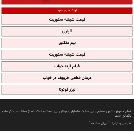
لینک های مفید
قیمت شیشه سکوریت
آلپاری
بیم دتکتور
قیمت شیشه سکوریت
فیلم آپنه خواب
درمان قطعی خروپف در خواب
لیزر فوتونا
تمام حقوق مادی و معنوی این سایت متعلق به بولتن نیوز است و استفاده از مطالب با ذکر منبع
بلامانع است.
طراحی و تولید: "
ایران سامانه
"