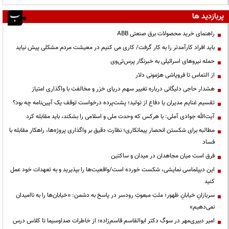
پربازدید ها
راهنمای خرید محصولات برق صنعتی ABB
باید افراد کارآمدتر را به کار گرفت/ کاری می کنیم در معیشت مردم مشکلی پیش نیاید
حمله نیروهای اسرائیلی به خبرنگار پرس‌تی‌وی
از التماس تا فروپاشی هژمونی دلار
هشدار حاجی دلیگانی درباره تغییر سهم دریای خزر و مخالفت با واگذاری امتیاز
تقسیم غنایم مدیران یا دفاع از تولید؛ پشت‌پرده درخواست توقف یک آیین‌نامه چه بود؟
آیت‌الله جوادی آملی: با هرکس که وحدت ملی و اسلامی را بشکند، باید مقابله کرد
مطالبه برای شکستن انحصار پیمانکاری؛ نظارت دقیق بر واگذاری پروژه‌ها، راهکار مقابله با
فساد
فرق است میان مجاهدان در میدان و ساکتین
این دیپلماسی نمایشی، شکست خورده است/واقعیت‌ها را بپذیرید و به تعهدات خود عمل
کنید
سربازانِ خیابانِ ظهور؛ ملتِ مبعوثِ رودسر در پاسخ به دشمن: «خیابان‌ها را به ناامیدان
نمی‌دهیم»
امیر دبیری‌مهر در سوگ دکتر ابوالقاسم قاسم‌زاده؛ از خاطرات صداوسیما تا کلاس درس