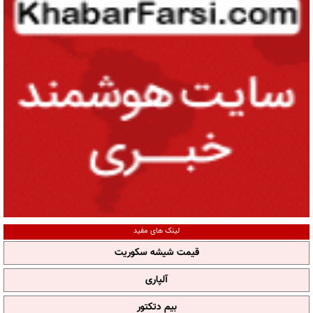
لینک های مفید
قیمت شیشه سکوریت
آلپاری
بیم دتکتور