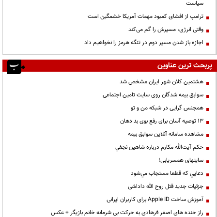
سیاست
ترامپ از افشای کمبود مهمات آمریکا خشمگین است
وقتی انرژی، مسیرش را گم می‌کند
اجازه باز شدن مسیر دوم در تنگه هرمز را نخواهیم داد
پربحث ترین عناوین
هشتمین کلان شهر ایران مشخص شد
سوابق بیمه شدگان روی سایت تامین اجتماعی
همجنس گرایی در شبکه من و تو
13 توصیه آسان برای رفع بوی بد دهان
مشاهده سامانه آنلاين سوابق بیمه
حكم آيت‌الله مكارم درباره شاهين نجفي
سایتهای همسریابی!
دعايي كه قطعا مستجاب مي‌شود
جزئیات جدید قتل روح الله داداشی
آموزش ساخت Apple ID برای کاربران ایرانی
راز خنده های اصغر فرهادی به حرکت بی شرمانه خانم بازیگر + عکس