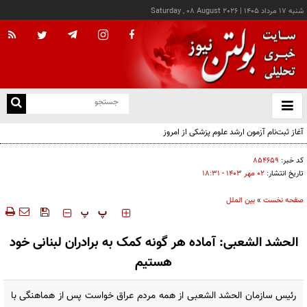
شنبه ۱۷ مرداد ۱۴۰۵
|
Saturday , 08 August 2026
از
و
ته
آغاز ثبت‌نام آزمون ارشد علوم پزشکی از امروز
ن
نو
کد خبر:
۸۵۴۶۵۹
تاریخ انتشار:
۰۲ مهر ۱۴۰۳ - ۱۸:۳۱
صفحه نخست
»
بین الملل
‍‍‍ پ
پ
الحشد الشعبی: آماده هر گونه کمک به برادران لبنانی خود
هستیم
رئیس سازمان الحشد الشعبی از همه مردم عراق خواست پس از هماهنگی با