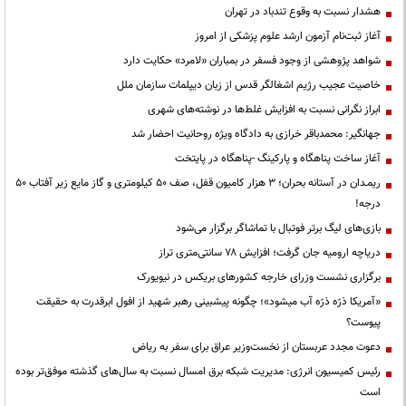
هشدار نسبت به وقوع تندباد در تهران
آغاز ثبت‌نام آزمون ارشد علوم پزشکی از امروز
شواهد پژوهشی از وجود فسفر در بمباران «لامرد» حکایت دارد
خاصیت عجیب رژیم اشغالگر قدس از زبان دیپلمات سازمان ملل
ابراز نگرانی نسبت به افزایش غلط‌ها در نوشته‌های شهری
جهانگیر: محمدباقر خرازی به دادگاه ویژه روحانیت احضار شد
آغاز ساخت پناهگاه و پارکینگ -پناهگاه در پایتخت
ریمـدان در آستانه بحران؛ ۳ هزار کامیون قفل، صف ۵۰ کیلومتری و گاز مایع زیر آفتاب ۵۰
درجه!
بازی‌های لیگ برتر فوتبال با تماشاگر برگزار می‌شود
دریاچه ارومیه جان گرفت؛ افزایش ۷۸ سانتی‌متری تراز
برگزاری نشست وزرای خارجه کشورهای بریکس در نیویورک
«آمریکا ذرّه ذرّه آب میشود»؛ چگونه پیشبینی رهبر شهید از افول ابرقدرت به حقیقت
پیوست؟
دعوت مجدد عربستان از نخست‌وزیر عراق برای سفر به ریاض
رئیس کمیسیون انرژی: مدیریت شبکه برق امسال نسبت به سال‌های گذشته موفق‌تر بوده
است