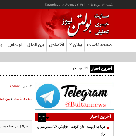
شنبه ۱۷ مرداد ۱۴۰۵
|
Saturday , 08 August 2026
صفحه نخست
بولتن ۲
اقتصادی
بین الملل
اجتماعی
ور
آخرین اخبار
اتاق پول دولت در دل بورس؛ مستمری بازنشستگان، وثیقه بازی ب
کد خبر:
۸۵۴۴۴۱
صفحه نخست
»
بین المل
آخرین اخبار
اسرائیل در حمله به بیروت
دریاچه ارومیه جان گرفت؛ افزایش ۷۸ سانتی‌متری
تراز