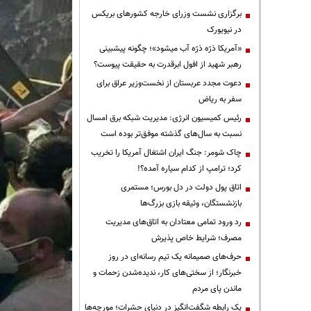
برگزاری نشست وزرای خارجه کشورهای بریکس
در نیویورک
«آمریکا ذرّه ذرّه آب میشود»؛ چگونه پیشبینی
رهبر شهید از افول ابرقدرت به حقیقت پیوست؟
دعوت مجدد عربستان از نخست‌وزیر عراق برای
سفر به ریاض
رئیس کمیسیون انرژی: مدیریت شبکه برق امسال
نسبت به سال‌های گذشته موفق‌تر بوده است
چاک شومر: جنگ ایران اشتغال آمریکا را تخریب
کرد؛ ترامپ از کدام سیاره آمده؟!
اتاق پول دولت در دل بورس؛ مستمری
بازنشستگان، وثیقه بازی بزرگ‌ها
رد ورود تمامی معتادان به اتاق‌های مدیریت
مصرف؛ شرایط خاص پذیرش
حرف‌های صمیمانه یک تیم رسانه‌ای در روز
خبرنگار؛ از سختی‌های کار، ندیده‌شدن زحمات و
ماندن پای مردم
یک رابطه شگفت‌انگیز در دنیای حشرات؛ مورچه‌ها