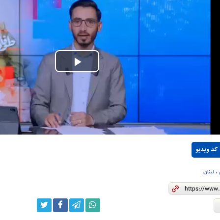
Play
Video
کد ویدیو
،
لبنان