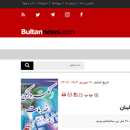
تماس با ما
|
درباره ما
|
پیوندها
|
خبرنامه
|
آب و هوا
تاریخ انتشار:
۳۰ شهريور ۱۴۰۳ - ۲۳:۱۹
‍‍‍ پ
پ
بنان
.