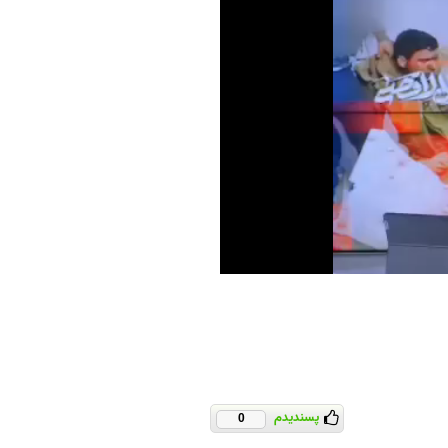
پسندیدم
0