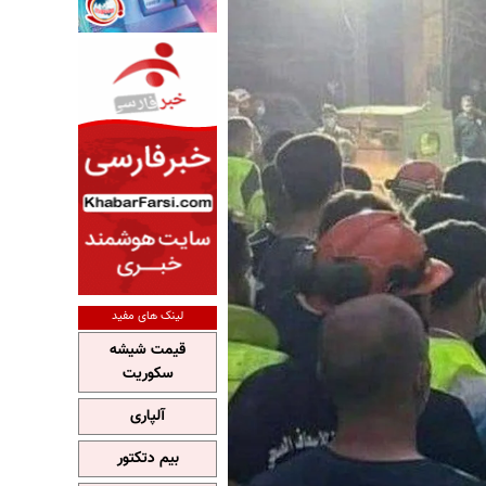
لینک های مفید
قیمت شیشه
سکوریت
آلپاری
بیم دتکتور