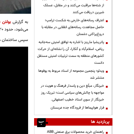
از شته‌ها مراقبت می‌کنند و در مقابل، عسلک
شیرین دریافت می‌کنند
اعتراف رسانه‌های خارجی به شکست ترامپ؛
به گزارش
بولتن ن
حاصل مجاهدت رسانه‌های انقلابی در مقابله با
می‌شود، حدود 20 متر زیر ساختمان رسید.
دروغ‌پراکنی دشمنان
سپس ساختمان مورد اصابت 4 بمب هدایت شونده GBU قرار گرفت که من
پاتریشیا مارینز با اشاره به توافق امنیتی سه‌جانبه
ریاض، اسلام‌آباد و آنکارا، آن را نشانه‌ای از حرکت
کشورهای منطقه به سمت ترتیبات امنیتی مستقل
دانست
ویدئو؛ پنجمین مجموعه از اسناد مربوط به یوفوها
منتشر شد
خبرنگار، مبلّغ دین و پاسدار فرهنگ و هویت در
مواجهه با چالش‌های سیاسی است؛ تبریک روز
خبرنگار از سوی استاد خطیب اصفهانی.
فرار هواپیماها از فرودگاه جده عربستان
پربازدید ها
راهنمای خرید محصولات برق صنعتی ABB