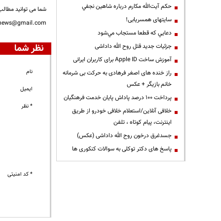
حكم آيت‌الله مكارم درباره شاهين نجفي
شما می توانید مطالب 
سایتهای همسریابی!
nnews@gmail.com
دعايي كه قطعا مستجاب مي‌شود
نظر شما
جزئیات جدید قتل روح الله داداشی
آموزش ساخت Apple ID برای کاربران ایرانی
نام
راز خنده های اصغر فرهادی به حرکت بی شرمانه
خانم بازیگر + عکس
ایمیل
پرداخت ۱۰۰ درصد پاداش پایان خدمت فرهنگیان
* نظر
خلافی آنلاین/استعلام خلافی خودرو از طریق
اینترنت، پیام کوتاه ، تلفن
جسدغرق درخون روح الله داداشی (عکس)
پاسخ های دکتر توکلی به سوالات کنکوری ها
* کد امنیتی