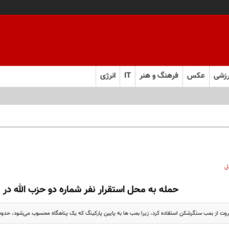
زشی
عکس
فرهنگ و هنر
IT
انرژی
زرگ‌ها
ل
حمله به محل استقرار نفر شماره دو حزب الله در ل
 از بمب سنگرشکن استفاده کرد، زیرا بمب ها به پایین پارکینگ که یک پناهگاه محسوب می‌شود، حدود 20 متر زیر ساختمان رسید