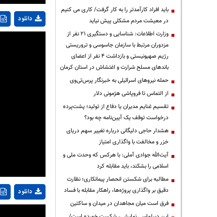
باید افراد کارآمدتر را به کار گرفت/ کاری می کنیم
دانلود
در معیشت مردم مشکلی پیش نیاید
وزارت اطلاعات: شناسایی و دستگیری ۲۱ نفر از
مزدوران مرتبط با سازمان جاسوسی و تروریستی
رژیم صهیونیستی و بازداشت ۴ نفر از اعضای
باندهای مسلح شرارت و اغتشاش در استان کرمان
حمله نیروهای اسرائیلی به خبرنگار پرس‌تی‌وی
از التماس تا فروپاشی هژمونی دلار
تقسیم غنایم مدیران یا دفاع از تولید؛ پشت‌پرده
درخواست توقف یک آیین‌نامه چه بود؟
هشدار حاجی دلیگانی درباره تغییر سهم دریای
خزر و مخالفت با واگذاری امتیاز
آیت‌الله جوادی آملی: با هرکس که وحدت ملی و
اسلامی را بشکند، باید مقابله کرد
مطالبه برای شکستن انحصار پیمانکاری؛ نظارت
دقیق بر واگذاری پروژه‌ها، راهکار مقابله با فساد
دانلود
فرق است میان مجاهدان در میدان و ساکتین
این دیپلماسی نمایشی، شکست خورده است/