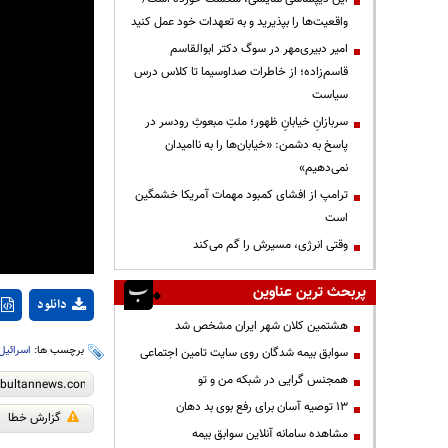
واقعیت‌ها را بپذیرید و به تعهدات خود عمل کنید
امیر دبیری‌مهر در سوگ دکتر ابوالقاسم
قاسم‌زاده؛ از خاطرات صداوسیما تا کلاس درس
سیاست
سربازانِ خیابانِ ظهور؛ ملتِ مبعوثِ رودسر در
پاسخ به دشمن: «خیابان‌ها را به ناامیدان
نمی‌دهیم»
ترامپ از افشای کمبود مهمات آمریکا خشمگین
است
وقتی انرژی، مسیرش را گم می‌کند
پربحث ترین عناوین
دانلود
هشتمین کلان شهر ایران مشخص شد
برچسب ها:
اسرائیل
سوابق بیمه شدگان روی سایت تامین اجتماعی
همجنس گرایی در شبکه من و تو
13 توصیه آسان برای رفع بوی بد دهان
گزارش خطا
مشاهده سامانه آنلاين سوابق بیمه