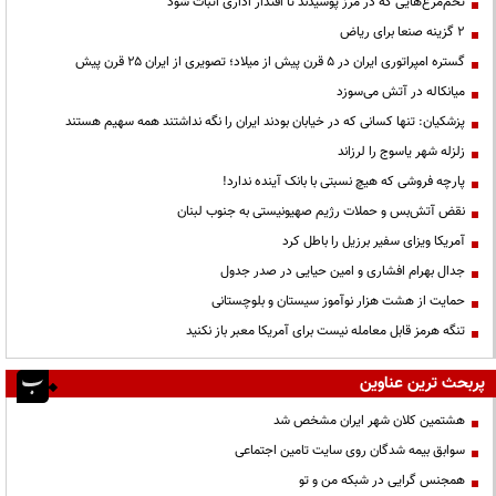
تخم‌مرغ‌هایی که در مرز پوسیدند تا اقتدار اداری اثبات شود
۲ گزینه صنعا برای ریاض
گستره امپراتوری ایران در ۵ قرن پیش از میلاد؛ تصویری از ایران ۲۵ قرن پیش
میانکاله در آتش می‌سوزد
پزشکیان: تنها کسانی که در خیابان بودند ایران را نگه نداشتند همه سهیم هستند
زلزله شهر یاسوج را لرزاند
پارچه فروشی که هیچ نسبتی با بانک آینده ندارد!
نقض آتش‌بس و حملات رژیم صهیونیستی به جنوب لبنان
آمریکا ویزای سفیر برزیل را باطل کرد
جدال بهرام افشاری و امین حیایی در صدر جدول
حمایت از هشت هزار نوآموز سیستان و بلوچستانی
تنگه هرمز قابل معامله نیست برای آمریکا معبر باز نکنید
پربحث ترین عناوین
هشتمین کلان شهر ایران مشخص شد
سوابق بیمه شدگان روی سایت تامین اجتماعی
همجنس گرایی در شبکه من و تو