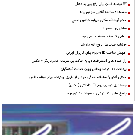
13 توصیه آسان برای رفع بوی بد دهان
مشاهده سامانه آنلاين سوابق بیمه
حكم آيت‌الله مكارم درباره شاهين نجفي
سایتهای همسریابی!
دعايي كه قطعا مستجاب مي‌شود
جزئیات جدید قتل روح الله داداشی
آموزش ساخت Apple ID برای کاربران ایرانی
راز خنده های اصغر فرهادی به حرکت بی شرمانه خانم بازیگر + عکس
پرداخت ۱۰۰ درصد پاداش پایان خدمت فرهنگیان
خلافی آنلاین/استعلام خلافی خودرو از طریق اینترنت، پیام کوتاه ، تلفن
جسدغرق درخون روح الله داداشی (عکس)
پاسخ های دکتر توکلی به سوالات کنکوری ها