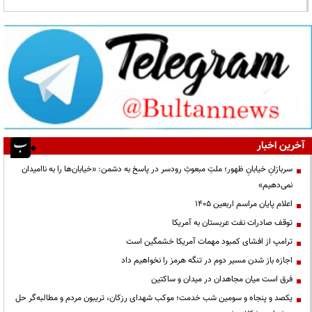
آخرین اخبار
سربازانِ خیابانِ ظهور؛ ملتِ مبعوثِ رودسر در پاسخ به دشمن: «خیابان‌ها را به ناامیدان
نمی‌دهیم»
اعلام پایان مراسم اربعین ۱۴۰۵
توقف صادرات نفت عربستان به آمریکا
ترامپ از افشای کمبود مهمات آمریکا خشمگین است
اجازه باز شدن مسیر دوم در تنگه هرمز را نخواهیم داد
فرق است میان مجاهدان در میدان و ساکتین
یکصد و پنجاه و سومین شب خدمت؛ موکب شهدای رزکان، تریبون مردم و مطالبه‌گر حل