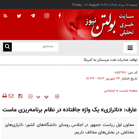
جمعه ۱۶ مرداد ۱۴۰۵
|
Friday , 07 August 2026
از
و
ته
توقف صادرات نفت عربستان به آمریکا
ن
نو
کد خبر:
۸۵۳۹۹۱
تاریخ انتشار:
۲۴ شهريور ۱۴۰۳ - ۱۶:۳۳
صفحه نخست
»
اجتماعی
‍‍‍ پ
پ
عارف: «ناترازی» یک واژه جافتاده در نظام برنامه‌ریزی ماست
معاون اول ریاست جمهور در اجلاس روسای دانشگاه‌های کشور: ناترازی‌های
مختلفی در بخش‌های مخالف داریم.