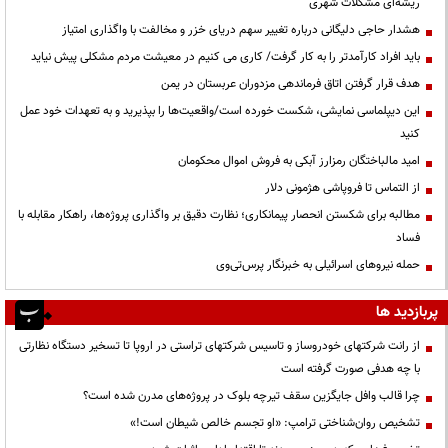
ریشه‌ای مشکلات شهری
هشدار حاجی دلیگانی درباره تغییر سهم دریای خزر و مخالفت با واگذاری امتیاز
باید افراد کارآمدتر را به کار گرفت/ کاری می کنیم در معیشت مردم مشکلی پیش نیاید
هدف قرار گرفتن اتاق‌ فرماندهی مزدوران عربستان در یمن
این دیپلماسی نمایشی، شکست خورده است/واقعیت‌ها را بپذیرید و به تعهدات خود عمل
کنید
امید مالباختگان رمزارز آبکی به فروش اموال محکومان
از التماس تا فروپاشی هژمونی دلار
مطالبه برای شکستن انحصار پیمانکاری؛ نظارت دقیق بر واگذاری پروژه‌ها، راهکار مقابله با
فساد
حمله نیروهای اسرائیلی به خبرنگار پرس‌تی‌وی
پربازدید ها
از رانت‌ شرکتهای خودروساز و تاسیس شرکتهای تراستی در اروپا تا تسخیر دستگاه نظارتی
با چه هدفی صورت گرفته است
چرا قالب وافل جایگزین سقف تیرچه بلوک در پروژه‌های مدرن شده است؟
تشخیص روان‌شناختی ترامپ: «او تجسم خالص شیطان است!»