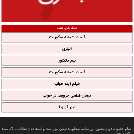
لینک های مفید
قیمت شیشه سکوریت
آلپاری
بیم دتکتور
قیمت شیشه سکوریت
فیلم آپنه خواب
درمان قطعی خروپف در خواب
لیزر فوتونا
تمام حقوق مادی و معنوی این سایت متعلق به بولتن نیوز است و استفاده از مطالب با ذکر منبع
بلامانع است.