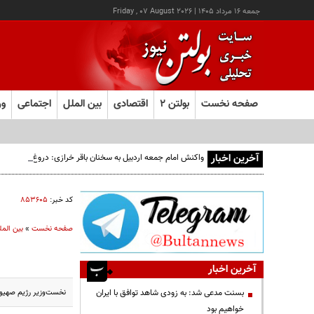
جمعه ۱۶ مرداد ۱۴۰۵
|
Friday , 07 August 2026
صفحه نخست
بولتن ۲
اقتصادی
بین الملل
اجتماعی
ور
آخرین اخبار
واکنش امام جمعه اردبیل به سخنان باقر خرازی: دروغ بستن به 
کد خبر:
۸۵۳۶۰۵
صفحه نخست
»
بین المل
آخرین اخبار
نخست‌وزیر رژیم صهیون
بسنت مدعی شد: به زودی شاهد توافق با ایران
خواهیم بود