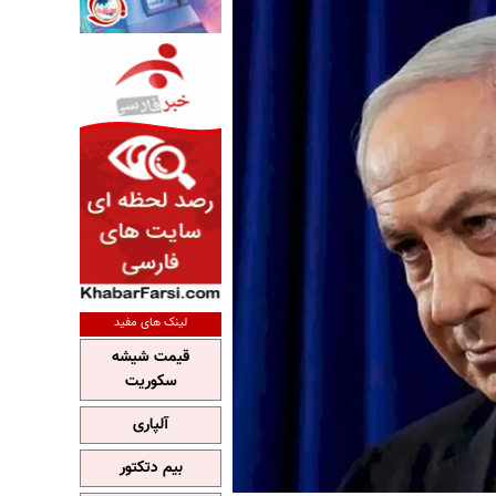
لینک های مفید
قیمت شیشه
سکوریت
آلپاری
بیم دتکتور