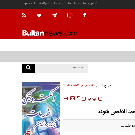
تماس با ما
|
درباره ما
|
پیوندها
|
خبرنامه
|
آب و هوا
تاریخ انتشار:
۱۹ شهريور ۱۴۰۳ - ۱۱:۰۹
‍‍‍ پ
پ
سجد الاقصی شوند
وافقت ....