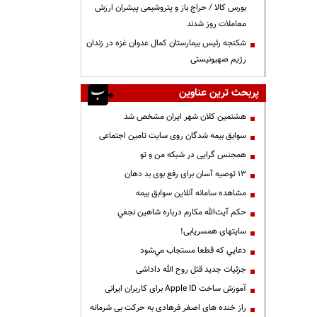
بورس کالا / حراج باز و پتروشیمی پیشران ارزش
معاملات روز شدند
شکنجه رئیس بیمارستان کمال عدوان غزه در زندان
رژیم صهیونیستی
پربحث ترین عناوین
هشتمین کلان شهر ایران مشخص شد
سوابق بیمه شدگان روی سایت تامین اجتماعی
همجنس گرایی در شبکه من و تو
13 توصیه آسان برای رفع بوی بد دهان
مشاهده سامانه آنلاين سوابق بیمه
حكم آيت‌الله مكارم درباره شاهين نجفي
سایتهای همسریابی!
دعايي كه قطعا مستجاب مي‌شود
جزئیات جدید قتل روح الله داداشی
آموزش ساخت Apple ID برای کاربران ایرانی
راز خنده های اصغر فرهادی به حرکت بی شرمانه