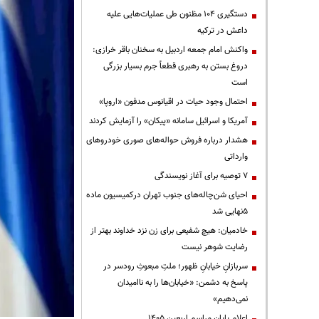
دستگیری ۱۰۴ مظنون طی عملیات‌هایی علیه
داعش در ترکیه
واکنش امام جمعه اردبیل به سخنان باقر خرازی:
دروغ بستن به رهبری قطعاً جرم بسیار بزرگی
است
احتمال وجود حیات در اقیانوس مدفون «اروپا»
آمریکا و اسرائیل سامانه «پیکان» را آزمایش کردند
هشدار درباره فروش حواله‌های صوری خودروهای
وارداتی
۷ توصیه برای آغاز نویسندگی
احیای شن‌چاله‌های جنوب تهران درکمیسیون ماده
۵نهایی شد
خادمیان: هیچ شفیعی برای زن نزد خداوند بهتر از
رضایت شوهر نیست
سربازانِ خیابانِ ظهور؛ ملتِ مبعوثِ رودسر در
پاسخ به دشمن: «خیابان‌ها را به ناامیدان
نمی‌دهیم»
اعلام پایان مراسم اربعین ۱۴۰۵