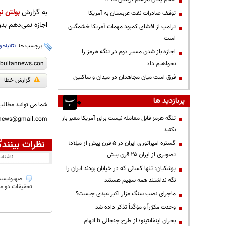
به گزارش
بولتن نی
توقف صادرات نفت عربستان به آمریکا
اجازه نمی‌دهم بد
ترامپ از افشای کمبود مهمات آمریکا خشمگین
است
برچسب ها:
نتانیاهو
اجازه باز شدن مسیر دوم در تنگه هرمز را
نخواهیم داد
فرق است میان مجاهدان در میدان و ساکتین
گزارش خطا
پربازدید ها
شما می توانید مطالب 
تنگه هرمز قابل معامله نیست برای آمریکا معبر باز
nnews@gmail.com
نکنید
نظرات بینندگ
گستره امپراتوری ایران در ۵ قرن پیش از میلاد؛
تصویری از ایران ۲۵ قرن پیش
ناشنا
پزشکیان: تنها کسانی که در خیابان بودند ایران را
صهیونیست‌
نگه نداشتند همه سهیم هستند
تحقیقات دو مو
ماجرای نصب سنگ مزار اکبر عبدی چیست؟
وحدت مکرّراً و مؤکّداً تذکر داده شد
بحران اینفانتینو؛ از طرح جنجالی تا اتهام