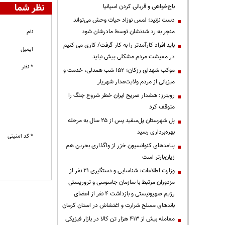
نظر شما
باج‌خواهی و قربانی کردن اسپانیا
دست نزنید؛ لمس نوزاد حیات وحش می‌تواند
منجر به رد شدنشان توسط مادرشان شود
نام
باید افراد کارآمدتر را به کار گرفت/ کاری می کنیم
ایمیل
در معیشت مردم مشکلی پیش نیاید
* نظر
موکب شهدای رزکان؛ ۱۵۲ شب همدلی، خدمت و
میزبانی از مردم ولایت‌مدار شهریار
رویترز: هشدار صریح ایران خطر شروع جنگ را
متوقف کرد
پل شهرستان پل‌سفید پس از ۲۵ سال به مرحله
بهره‌برداری رسید
* کد امنیتی
پیامدهای کنوانسیون خزر از واگذاری بحرین هم
زیان‌بارتر است
وزارت اطلاعات: شناسایی و دستگیری ۲۱ نفر از
مزدوران مرتبط با سازمان جاسوسی و تروریستی
رژیم صهیونیستی و بازداشت ۴ نفر از اعضای
باندهای مسلح شرارت و اغتشاش در استان کرمان
معامله بیش از ۴۱۳ هزار تن کالا در بازار فیزیکی