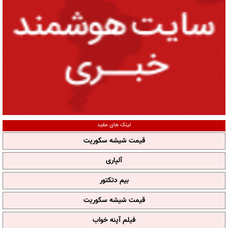
لینک های مفید
قیمت شیشه سکوریت
آلپاری
بیم دتکتور
قیمت شیشه سکوریت
فیلم آپنه خواب