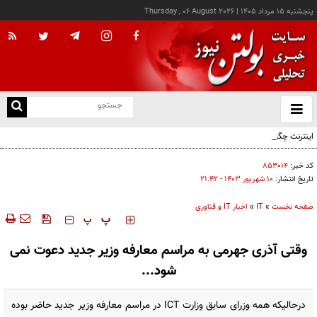
پنجشنبه ۱۵ مرداد ۱۴۰۵
|
Thursday , 06 August 2026
از
و
ته
اینترنت چگونه مفهوم کودکی را دگرگون کرد؟
ن
نو
کد خبر:
۸۵۳۰۱۴
تاریخ انتشار:
۱۰ شهريور ۱۴۰۳ - ۲۱:۴۲
صفحه نخست
»
IT
»
اخبار IT و فناوری
‍‍‍ پ
پ
وقتی آذری جهرمی به مراسم معارفه وزیر جدید دعوت نمی
شود...
درحالیکه همه وزرای سابق وزارت ICT در مراسم معارفه وزیر جدید حاضر بوده