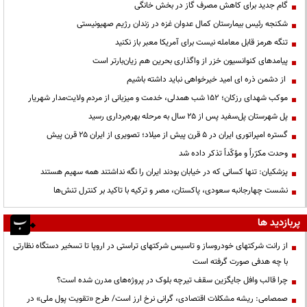
گام جدید برای کاهش مصرف گاز در بخش خانگی
شکنجه رئیس بیمارستان کمال عدوان غزه در زندان رژیم صهیونیستی
تنگه هرمز قابل معامله نیست برای آمریکا معبر باز نکنید
پیامدهای کنوانسیون خزر از واگذاری بحرین هم زیان‌بارتر است
از دشمن ذره ای امید خیرخواهی نباید داشته باشیم
موکب شهدای رزکان؛ ۱۵۲ شب همدلی، خدمت و میزبانی از مردم ولایت‌مدار شهریار
پل شهرستان پل‌سفید پس از ۲۵ سال به مرحله بهره‌برداری رسید
گستره امپراتوری ایران در ۵ قرن پیش از میلاد؛ تصویری از ایران ۲۵ قرن پیش
وحدت مکرّراً و مؤکّداً تذکر داده شد
پزشکیان: تنها کسانی که در خیابان بودند ایران را نگه نداشتند همه سهیم هستند
نشست چهارجانبه سعودی، پاکستان، مصر و ترکیه با تاکید بر کنترل تنش‌ها
پربازدید ها
از رانت‌ شرکتهای خودروساز و تاسیس شرکتهای تراستی در اروپا تا تسخیر دستگاه نظارتی
با چه هدفی صورت گرفته است
چرا قالب وافل جایگزین سقف تیرچه بلوک در پروژه‌های مدرن شده است؟
صمصامی: ریشه مشکلات اقتصادی، گرانی نرخ ارز است/ طرح «تقویت پول ملی» در