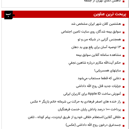
کاهش دمای تهران از جمعه
پربحث ترین عناوین
هشتمین کلان شهر ایران مشخص شد
سوابق بیمه شدگان روی سایت تامین اجتماعی
همجنس گرایی در شبکه من و تو
13 توصیه آسان برای رفع بوی بد دهان
مشاهده سامانه آنلاين سوابق بیمه
حكم آيت‌الله مكارم درباره شاهين نجفي
سایتهای همسریابی!
دعايي كه قطعا مستجاب مي‌شود
جزئیات جدید قتل روح الله داداشی
آموزش ساخت Apple ID برای کاربران ایرانی
راز خنده های اصغر فرهادی به حرکت بی شرمانه خانم بازیگر + عکس
پرداخت ۱۰۰ درصد پاداش پایان خدمت فرهنگیان
خلافی آنلاین/استعلام خلافی خودرو از طریق اینترنت، پیام کوتاه ، تلفن
جسدغرق درخون روح الله داداشی (عکس)