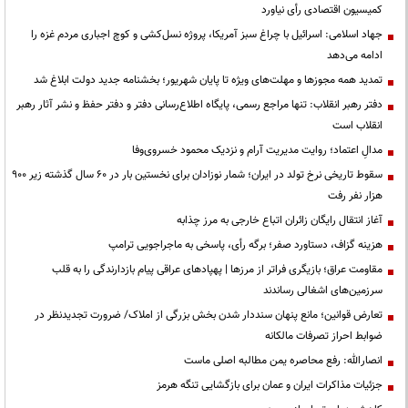
کمیسیون اقتصادی رأی نیاورد
جهاد اسلامی: اسرائیل با چراغ سبز آمریکا، پروژه نسل‌کشی و کوچ اجباری مردم غزه را
ادامه می‌دهد
تمدید همه مجوزها و مهلت‌های ویژه تا پایان شهریور؛ بخشنامه جدید دولت ابلاغ شد
دفتر رهبر انقلاب: تنها مراجع رسمی، پایگاه اطلاع‌رسانی دفتر و دفتر حفظ و نشر آثار رهبر
انقلاب است
مدالِ اعتماد؛ روایت مدیریت آرام و نزدیک محمود خسروی‌وفا
سقوط تاریخی نرخ تولد در ایران؛ شمار نوزادان برای نخستین بار در ۶۰ سال گذشته زیر ۹۰۰
هزار نفر رفت
آغاز انتقال رایگان زائران اتباع خارجی به مرز چذابه
هزینه گزاف، دستاورد صفر؛ برگه رأی، پاسخی به ماجراجویی ترامپ
مقاومت عراق؛ بازیگری فراتر از مرزها | پهپادهای عراقی پیام بازدارندگی را به قلب
سرزمین‌های اشغالی رساندند
تعارض قوانین؛ مانع پنهان سنددار شدن بخش بزرگی از املاک/ ضرورت تجدیدنظر در
ضوابط احراز تصرفات مالکانه
انصارالله: رفع محاصره یمن مطالبه اصلی ماست
جزئیات مذاکرات ایران و عمان برای بازگشایی تنگه هرمز