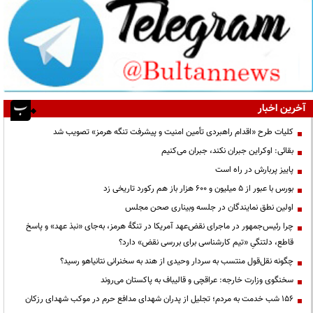
آخرین اخبار
کلیات طرح «اقدام راهبردی تأمین امنیت و پیشرفت تنگه هرمز» تصویب شد
بقائی: اوکراین جبران نکند، جبران می‌کنیم
پاییز پربارش در راه است
بورس با عبور از ۵ میلیون و ۶۰۰ هزار باز هم رکورد تاریخی زد
اولین نطق نمایندگان در جلسه وبیناری صحن مجلس
چرا رئیس‌جمهور در ماجرای نقض‌عهد آمریکا در تنگهٔ هرمز، به‌جای «نبذ عهد» و پاسخ
قاطع، دلتنگیِ «تیم کارشناسی برای بررسی نقض» دارد؟
چگونه نقل‌قول منتسب به سردار وحیدی از هند به سخنرانی نتانیاهو رسید؟
سخنگوی وزارت خارجه: عراقچی و قالیباف به پاکستان می‌روند
۱۵۶ شب خدمت به مردم؛ تجلیل از پدران شهدای مدافع حرم در موکب شهدای رزکان