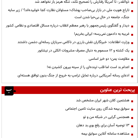
ذوالقدر: تا آمریکا رفتارش را تصحیح نکند، تنگه هرمز باز نخواهد شد
تاراج هویت ملی در بازار بی‌صاحب پوشاک؛ مسئولان نظارت کجا خوابیده‌اند؟ / زیر سایه
جنگ، جامعه در حال بی‌حیا شدن است
دیدار و گفتگوی رئیس‌جمهور با رهبر معظم انقلاب درباره مسائل اقتصادی و نظامی کشور
غریبه به دادمون نمی‌رسه؛ ایرانی بخریم!
وزارت اطلاعات: خبرنگاران نقش بارزی در ناکامی سربازان رسانه‌ای دشمن داشتند
یک کشته و ۱۲ مسموم به دنبال مصرف مشروبات الکلی در نیشابور
مقاومت یمن؛ دو خیز اساسی
اعدام بد است اما قلب تپنده‌ای را از سینه بیرون کشیدن نه!
ادعای رسانه آمریکایی درباره تمایل ترامپ به خروج از جنگ بدون توافق هسته‌ای
پربحث ترین عناوین
هشتمین کلان شهر ایران مشخص شد
سوابق بیمه شدگان روی سایت تامین اجتماعی
همجنس گرایی در شبکه من و تو
13 توصیه آسان برای رفع بوی بد دهان
مشاهده سامانه آنلاين سوابق بیمه