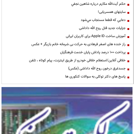
حكم آيت‌الله مكارم درباره شاهين نجفي
سایتهای همسریابی!
دعايي كه قطعا مستجاب مي‌شود
جزئیات جدید قتل روح الله داداشی
آموزش ساخت Apple ID برای کاربران ایرانی
راز خنده های اصغر فرهادی به حرکت بی شرمانه خانم بازیگر + عکس
پرداخت ۱۰۰ درصد پاداش پایان خدمت فرهنگیان
خلافی آنلاین/استعلام خلافی خودرو از طریق اینترنت، پیام کوتاه ، تلفن
جسدغرق درخون روح الله داداشی (عکس)
پاسخ های دکتر توکلی به سوالات کنکوری ها