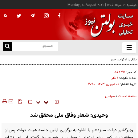
دوشنبه ۱۹ مرداد ۱۴۰۵
|
Monday , 10 August 2026
از
و
ته
بقائی: اوکراین جبران نکند، جبران می‌کنیم
ن
نو
کد خبر:
۸۵۲۳۱۱
تعداد نظرات:
۱ نظر
تاریخ انتشار:
۰۱ شهريور ۱۴۰۳ - ۲۰:۱۰
صفحه نخست
»
سیاسی
‍‍‍ پ
پ
وحیدی: شعار وفاق ملی محقق شد
وزیرکشور دولت سیزدهم با اشاره به برگزاری اولین جلسه هیات دولت پس از
موفقیت در کسب رای اعتماد از مجلس در همین روز گفت: این امر نشان