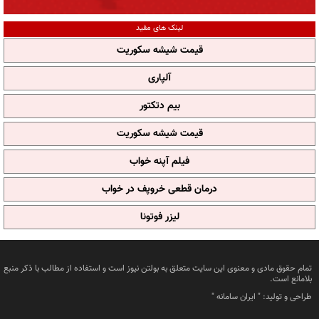
لینک های مفید
قیمت شیشه سکوریت
آلپاری
بیم دتکتور
قیمت شیشه سکوریت
فیلم آپنه خواب
درمان قطعی خروپف در خواب
لیزر فوتونا
تمام حقوق مادی و معنوی این سایت متعلق به بولتن نیوز است و استفاده از مطالب با ذکر منبع
بلامانع است.
طراحی و تولید: "
ایران سامانه
"