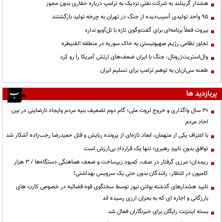
هشدار گرینلند به شرکت نفتی نزدیک به ترامپ درباره حفاری بدون مجوز
95 واحد تولیدی آسیب‌دیده از جنگ در تهران به چرخه تولید بازگشتند
بیروت فعلاً برنامه‌ای برای گفت‌وگوی تازه با تل‌آویو ندارد
تجاوز نظامی رژیم صهیونیستی به خاک سوریه در منطقه القنیطره
وال‌استریت‌ژرونال: جنگ با ایران ضعف‌های ارتش آمریکا را رو کرد
طعنه سی‌ان‌ان به توهم ترامپ برای تسلیم ایران
پربازدید ها
۳۰ سال واگذاری و خروج ثروت ملی؛ گام دوم تضعیف بنیه مردم وایجاد نارضایتی در بین
احاد مردم
با اعتراف یکی از متهمان، ابعاد تازه‌ای از پرونده ربایش و قتل حمیدرضا رجب‌زاده آشکار شد
توافقِ بدونِ تاییدِ رهبری؛ تنها یک قراردادِ بی‌ارزش است
ریمـدان؛ مرزی گرفتار در صف، کمبود زیرساخت و ضعف هماهنگی دستگاه‌ها / ۳ هزار
کامیون در انتظار، رانندگان بدون حتی یک سرویس بهداشتی!
تایید هشدارهای گذشته بولتن نیوز توسط سخنگوی قوه قضائیه در خصوص کارت های
بارزگانی و اجاره ای که به بحران ارزی رسیده اند
بسته اینترنت رایگان برای خبرنگاران فعال شد