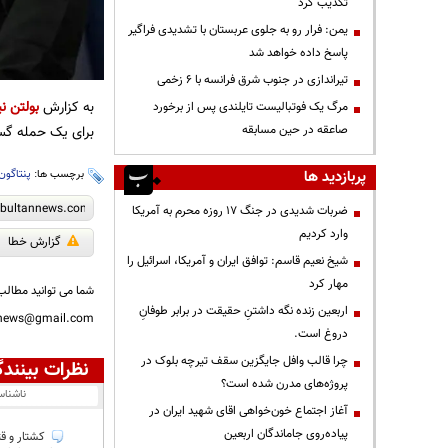
تکذیب کرد
یمن: فرار رو به جلوی عربستان با تشدیدی فراگیر
پاسخ داده خواهد شد
تیراندازی در جنوب شرق فرانسه با ۶ زخمی
به کزارش
بولتن نی
مرگ یک فوتبالیست تایلندی پس از برخورد
برای یک حمله گس
صاعقه در حین مسابقه
برچسب ها:
پنتاگون
پربازدید ها
ضربات شدیدی در جنگ ۱۷ روزه محرم به آمریکا
وارد کردیم
گزارش خطا
شیخ نعیم قاسم: توافق ایران و آمریکا، اسرائیل را
مهار کرد
شما می توانید مطالب 
اربعین زنده نگه داشتنِ حقیقت در برابر طوفانِ
nnews@gmail.com
دروغ است.
چرا قالب وافل جایگزین سقف تیرچه بلوک در
نظرات بینندگ
پروژه‌های مدرن شده است؟
ناشنا
آغاز اجتماع خون‌خواهی اقای شهید ایران در
پیاده‌روی جاماندگان اربعین
کشتار و قتل عام بیش از 40 هزار غیر ن