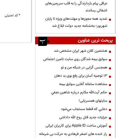
عراقی پیام بازدارندگی را به قلب سرزمین‌های
اشغالی رساندند
* کد امنیتی
تمدید همه مجوزها و مهلت‌های ویژه تا پایان
شهریور؛ بخشنامه جدید دولت ابلاغ شد
پربحث ترین عناوین
هشتمین کلان شهر ایران مشخص شد
سوابق بیمه شدگان روی سایت تامین اجتماعی
همجنس گرایی در شبکه من و تو
13 توصیه آسان برای رفع بوی بد دهان
مشاهده سامانه آنلاين سوابق بیمه
حكم آيت‌الله مكارم درباره شاهين نجفي
سایتهای همسریابی!
دعايي كه قطعا مستجاب مي‌شود
جزئیات جدید قتل روح الله داداشی
آموزش ساخت Apple ID برای کاربران ایرانی
راز خنده های اصغر فرهادی به حرکت بی شرمانه