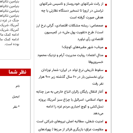
بنیامین نتانی
از رانت‌ شرکتهای خودروساز و تاسیس شرکتهای
بنیامین نتانی
تراستی در اروپا تا تسخیر دستگاه نظارتی با چه
بنیامین نتانی
بنیامین نتانی
هدفی صورت گرفته است
جنگ در غزه ن
آمریکا، شریک
صمصامی: ریشه مشکلات اقتصادی، گرانی نرخ ارز
آمریکا، شریک
است/ طرح «تقویت پول ملی» در کمیسیون
ادامه کمک مال
اقتصادی رأی نیاورد
بوده است.
میناب؛ شهرِ مقبره‌های کوچک!
مدالِ اعتماد؛ روایت مدیریت آرام و نزدیک محمود
خسروی‌وفا
سقوط تاریخی نرخ تولد در ایران؛ شمار نوزادان
نظر شما
برای نخستین بار در ۶۰ سال گذشته زیر ۹۰۰ هزار
نفر رفت
نام
آغاز انتقال رایگان زائران اتباع خارجی به مرز چذابه
ایمیل
جهاد اسلامی: اسرائیل با چراغ سبز آمریکا، پروژه
نسل‌کشی و کوچ اجباری مردم غزه را ادامه
* نظر
می‌دهد
‌امنیت شغلی، مطالبه اصلی نیروهای شرکتی است
مقاومت عراق؛ بازیگری فراتر از مرزها | پهپادهای