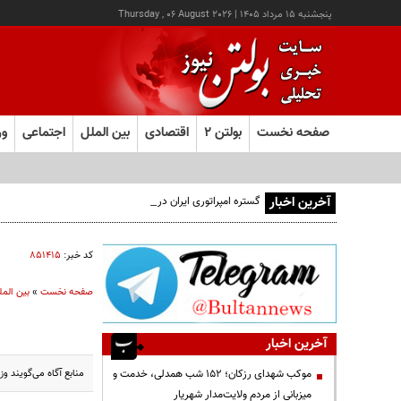
پنجشنبه ۱۵ مرداد ۱۴۰۵
|
Thursday , 06 August 2026
صفحه نخست
بولتن ۲
اقتصادی
بین الملل
اجتماعی
ور
آخرین اخبار
گستره امپراتوری ایران در ۵ قرن پیش از میلاد؛ تصویری از ایران ۲۵ قرن پیش
کد خبر:
۸۵۱۴۱۵
صفحه نخست
»
بین المل
آخرین اخبار
منابع آگاه می‌گویند 
موکب شهدای رزکان؛ ۱۵۲ شب همدلی، خدمت و
میزبانی از مردم ولایت‌مدار شهریار