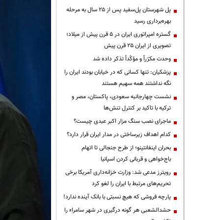
پل شهرستان پل‌سفید پس از ۲۵ سال به مرحله
بهره‌برداری رسید
گستره امپراتوری ایران در ۵ قرن پیش از میلاد؛
تصویری از ایران ۲۵ قرن پیش
وحدت مکرّراً و مؤکّداً تذکر داده شد
پزشکیان: تنها کسانی که در خیابان بودند ایران را
نگه نداشتند همه سهیم هستند
نشست چهارجانبه سعودی، پاکستان، مصر و
ترکیه با تاکید بر کنترل تنش‌ها
ماجرای نصب سنگ مزار اکبر عبدی چیست؟
کدام اهداف زیرساختی در مدار ایران قرار دارد؟
بحران اینفانتینو؛ از طرح جنجالی تا اتهام
باج‌خواهی و قربانی کردن اسپانیا
رویترز مدعی شد: وزارت خزانه‌داری آمریکا برخی
تحریم‌های مرتبط با ایران را لغو کرد
پارچه فروشی که هیچ نسبتی با بانک آینده ندارد!
حشدالشعبی هر گونه درگیری در شهر سامراء را