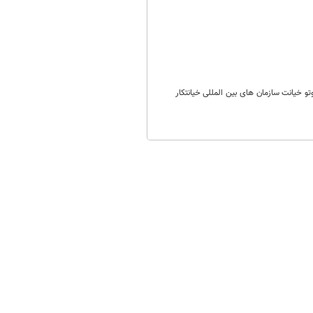
ط به خاطر ناتوانی، کوتاهی، سکوتو خیانت سازمان های بین المللی خیانتکار