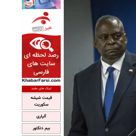
لینک های مفید
قیمت شیشه
سکوریت
آلپاری
بیم دتکتور