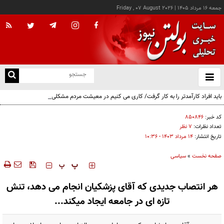
جمعه ۱۶ مرداد ۱۴۰۵
|
Friday , 07 August 2026
از
و
ته
باید افراد کارآمدتر را به کار گرفت/ کاری می کنیم در معیشت مردم مشکلی پیش نیاید
ن
نو
کد خبر:
۸۵۰۸۴۶
تعداد نظرات:
۷ نظر
تاریخ انتشار:
۱۴ مرداد ۱۴۰۳ - ۱۰:۳۶
صفحه نخست
»
سیاسی
‍‍‍ پ
پ
هر انتصاب جدیدی که آقای پزشکیان انجام می دهد، تنش
تازه ای در جامعه ایجاد میکند...