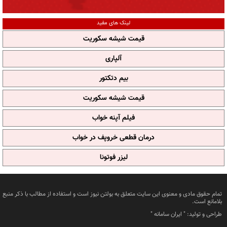
لینک های مفید
قیمت شیشه سکوریت
آلپاری
بیم دتکتور
قیمت شیشه سکوریت
فیلم آپنه خواب
درمان قطعی خروپف در خواب
لیزر فوتونا
تمام حقوق مادی و معنوی این سایت متعلق به بولتن نیوز است و استفاده از مطالب با ذکر منبع
بلامانع است.
طراحی و تولید: "
ایران سامانه
"