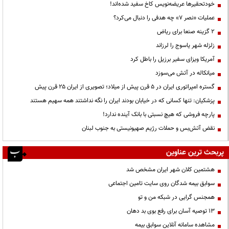
خودتحقیرها عریضه‌نویس کاخ سفید شده‌اند!
عملیات «نصر ۷» چه هدفی را دنبال می‌کرد؟
۲ گزینه صنعا برای ریاض
زلزله شهر یاسوج را لرزاند
آمریکا ویزای سفیر برزیل را باطل کرد
میانکاله در آتش می‌سوزد
گستره امپراتوری ایران در ۵ قرن پیش از میلاد؛ تصویری از ایران ۲۵ قرن پیش
پزشکیان: تنها کسانی که در خیابان بودند ایران را نگه نداشتند همه سهیم هستند
پارچه فروشی که هیچ نسبتی با بانک آینده ندارد!
نقض آتش‌بس و حملات رژیم صهیونیستی به جنوب لبنان
پربحث ترین عناوین
هشتمین کلان شهر ایران مشخص شد
سوابق بیمه شدگان روی سایت تامین اجتماعی
همجنس گرایی در شبکه من و تو
13 توصیه آسان برای رفع بوی بد دهان
مشاهده سامانه آنلاين سوابق بیمه