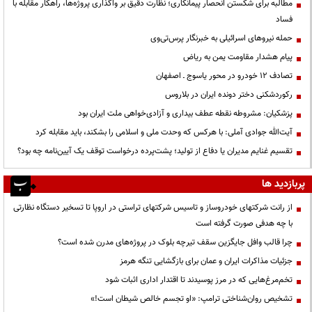
مطالبه برای شکستن انحصار پیمانکاری؛ نظارت دقیق بر واگذاری پروژه‌ها، راهکار مقابله با
فساد
حمله نیروهای اسرائیلی به خبرنگار پرس‌تی‌وی
پیام هشدار مقاومت یمن به ریاض
تصادف ۱۲ خودرو در محور یاسوج ـ اصفهان
رکوردشکنی دختر دونده ایران در بلاروس
پزشکیان: مشروطه نقطه عطف بیداری و آزادی‌خواهی ملت ایران بود
آیت‌الله جوادی آملی: با هرکس که وحدت ملی و اسلامی را بشکند، باید مقابله کرد
تقسیم غنایم مدیران یا دفاع از تولید؛ پشت‌پرده درخواست توقف یک آیین‌نامه چه بود؟
پربازدید ها
از رانت‌ شرکتهای خودروساز و تاسیس شرکتهای تراستی در اروپا تا تسخیر دستگاه نظارتی
با چه هدفی صورت گرفته است
چرا قالب وافل جایگزین سقف تیرچه بلوک در پروژه‌های مدرن شده است؟
جزئیات مذاکرات ایران و عمان برای بازگشایی تنگه هرمز
تخم‌مرغ‌هایی که در مرز پوسیدند تا اقتدار اداری اثبات شود
تشخیص روان‌شناختی ترامپ: «او تجسم خالص شیطان است!»