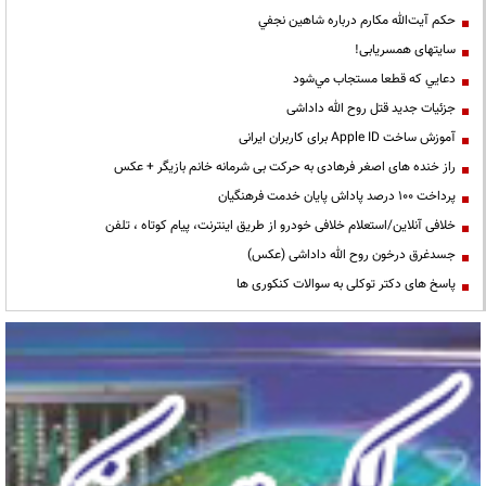
حكم آيت‌الله مكارم درباره شاهين نجفي
سایتهای همسریابی!
دعايي كه قطعا مستجاب مي‌شود
جزئیات جدید قتل روح الله داداشی
آموزش ساخت Apple ID برای کاربران ایرانی
راز خنده های اصغر فرهادی به حرکت بی شرمانه خانم بازیگر + عکس
پرداخت ۱۰۰ درصد پاداش پایان خدمت فرهنگیان
خلافی آنلاین/استعلام خلافی خودرو از طریق اینترنت، پیام کوتاه ، تلفن
جسدغرق درخون روح الله داداشی (عکس)
پاسخ های دکتر توکلی به سوالات کنکوری ها