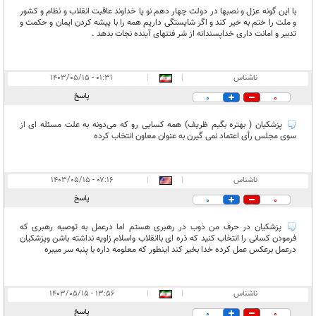
با این گونه عزل و نصبها در دولت چهار دهم نو پا خداوند عاقبت انقلاب و نظام و کشور
و ملت را ختم به خیر کند و اگر شایستگی داریم همه را با پیشه کردن ایمان و حکمت و
تدبیر و امانت داری خداپسندانه از شر فتنهای آینده نجات بدهد .
ناشناس
|
|
۰۱:۳۱ - ۱۴۰۳/۰۵/۱۵
پاسخ
0
0
پزشکیان ( بهتره بگیم ظریف) همه کسایی رو که می‌دونه به علت مسئله ای از
سوی مجلس رأی اعتماد نمی گیرن به عنوان معاون انتخاب کرده
ناشناس
|
|
۰۷:۱۶ - ۱۴۰۳/۰۵/۱۵
پاسخ
0
0
پزشکیان در حرف من ذوب در رهبری هستم اما درعمل به توصیه رهبری که
فرمودن کسانی را انتخاب کنید که ذره ای باانقلاب واسلام زاویه نداشته باشن وپزشکیان
درعمل برعکس عمل کرده خدا بخیر کند اینطور که معلومه داره با پنبه سر میبره
ناشناس
|
|
۱۳:۵۶ - ۱۴۰۳/۰۵/۱۵
پاسخ
0
0