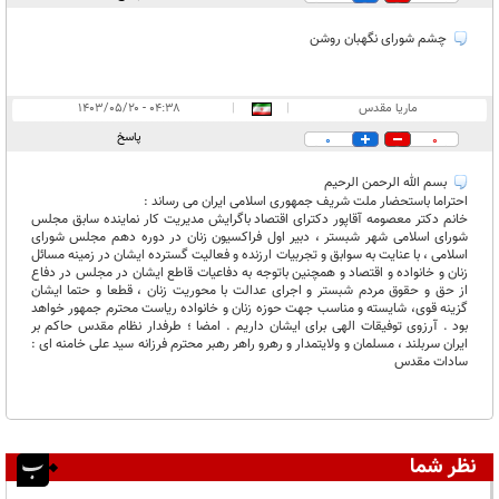
چشم شورای نگهبان روشن
ماریا مقدس
|
|
۰۴:۳۸ - ۱۴۰۳/۰۵/۲۰
پاسخ
0
0
بسم الله الرحمن الرحیم
احتراما باستحضار ملت شریف جمهوری اسلامی ایران می رساند :
خانم دکتر معصومه آقاپور دکترای اقتصاد باگرایش مدیریت کار نماینده سابق مجلس
شورای اسلامی شهر شبستر ، دبیر اول فراکسیون زنان در دوره دهم مجلس شورای
اسلامی ، با عنایت به سوابق و تجربیات ارزنده و فعالیت گسترده ایشان در زمینه مسائل
زنان و خانواده و اقتصاد و همچنین باتوجه به دفاعیات قاطع ایشان در مجلس در دفاع
از حق و حقوق مردم شبستر و اجرای عدالت با محوریت زنان ، قطعا و حتما ایشان
گزینه قوی، شایسته و مناسب جهت حوزه زنان و خانواده ریاست محترم جمهور خواهد
بود . آرزوی توفیقات الهی برای ایشان داریم . امضا ؛ طرفدار نظام مقدس حاکم بر
ایران سربلند ، مسلمان و ولایتمدار و رهرو راهر رهبر محترم فرزانه سید علی خامنه ای :
سادات مقدس
نظر شما