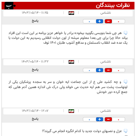
نظرات بینندگان
انتشار یافته:
۷
ناشناس
|
|
۱۱:۲۵ - ۱۴۰۳/۰۵/۱۴
در انتظار بررسی:
پاسخ
0
0
غیر قابل انتشار:
۲
هر چی شما بنویسی بگویید بیخوده برادر یا خواهر عزیز برنامه بر این است این افراد
بیاند حالا چرا برای چی بعدا معلوم میشه از اون دولت انقلابی رسیدیم به این دولت با
یک عده ضد انقلاب نامسلمان و مدافع آشوب طلبان ۱۴۰۱ توف
ناشناس
|
|
۱۱:۳۲ - ۱۴۰۳/۰۵/۱۴
پاسخ
0
0
و چه کشید علی ع از این جماعت ایه خوان و سر به سجده پزشکیان یکی از
اونهاست پشت سر هم ایه حدیث می خواند ولی درک ش اندازه همین آدم هایی که
جمع کرده دور خودش
ناشناس
|
|
۱۲:۰۷ - ۱۴۰۳/۰۵/۱۴
پاسخ
0
0
عزل و نصبهای دولت جدید با کدام انگیزه انجام می گیرند؟!
---