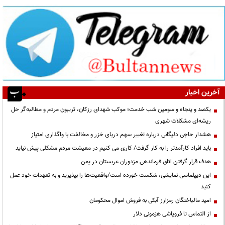
آخرین اخبار
یکصد و پنجاه و سومین شب خدمت؛ موکب شهدای رزکان، تریبون مردم و مطالبه‌گر حل
ریشه‌ای مشکلات شهری
هشدار حاجی دلیگانی درباره تغییر سهم دریای خزر و مخالفت با واگذاری امتیاز
باید افراد کارآمدتر را به کار گرفت/ کاری می کنیم در معیشت مردم مشکلی پیش نیاید
هدف قرار گرفتن اتاق‌ فرماندهی مزدوران عربستان در یمن
این دیپلماسی نمایشی، شکست خورده است/واقعیت‌ها را بپذیرید و به تعهدات خود عمل
کنید
امید مالباختگان رمزارز آبکی به فروش اموال محکومان
از التماس تا فروپاشی هژمونی دلار