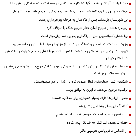
باید افراد کارآمدتر را به کار گرفت/ کاری می کنیم در معیشت مردم مشکلی پیش نیاید
موکب شهدای رزکان؛ ۱۵۲ شب همدلی، خدمت و میزبانی از مردم ولایت‌مدار شهریار
پل شهرستان پل‌سفید پس از ۲۵ سال به مرحله بهره‌برداری رسید
رویترز: هشدار صریح ایران خطر شروع جنگ را متوقف کرد
پیامدهای کنوانسیون خزر از واگذاری بحرین هم زیان‌بارتر است
وزارت اطلاعات: شناسایی و دستگیری ۲۱ نفر از مزدوران مرتبط با سازمان جاسوسی و
تروریستی رژیم صهیونیستی و بازداشت ۴ نفر از اعضای باندهای مسلح شرارت و اغتشاش
در استان کرمان
معامله بیش از ۴۱۳ هزار تن کالا در بازار فیزیکی بورس کالا / حراج باز و پتروشیمی پیشران
ارزش معاملات روز شدند
شکنجه رئیس بیمارستان کمال عدوان غزه در زندان رژیم صهیونیستی
ترامپ: ترجیح می‌دهم با ایران به توافق برسم
ونس: ایرانی‌ها طرف بسیار دشواری برای مذاکره هستند
کالابرگ این خانوارها امروز شارژ شد
از دشمن ذره ای امید خیرخواهی نباید داشته باشیم
حمله نیروهای اسرائیلی به خبرنگار پرس‌تی‌وی
از التماس تا فروپاشی هژمونی دلار