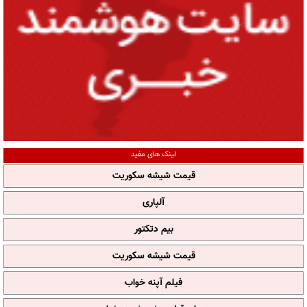
لینک های مفید
قیمت شیشه سکوریت
آلپاری
بیم دتکتور
قیمت شیشه سکوریت
فیلم آپنه خواب