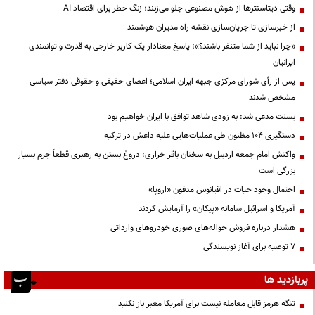
وقتی دیتاسنترها از هوش مصنوعی جلو می‌زنند؛ زنگ خطر برای اقتصاد AI
از خبرسازی تا جریان‌سازی نقشه راه مدیران هوشمند
«چرا نباید از شما متنفر باشند؟»؛ پاسخ معنادار یک کاربر خارجی به قدرت و توانمندی
ایرانیان
پس از رأی شورای مرکزی جبهه ایران اسلامی؛ اعضای حقیقی و حقوقی دفتر سیاسی
مشخص شدند
بسنت مدعی شد: به زودی شاهد توافق با ایران خواهیم بود
دستگیری ۱۰۴ مظنون طی عملیات‌هایی علیه داعش در ترکیه
واکنش امام جمعه اردبیل به سخنان باقر خرازی: دروغ بستن به رهبری قطعاً جرم بسیار
بزرگی است
احتمال وجود حیات در اقیانوس مدفون «اروپا»
آمریکا و اسرائیل سامانه «پیکان» را آزمایش کردند
هشدار درباره فروش حواله‌های صوری خودروهای وارداتی
۷ توصیه برای آغاز نویسندگی
پربازدید ها
تنگه هرمز قابل معامله نیست برای آمریکا معبر باز نکنید