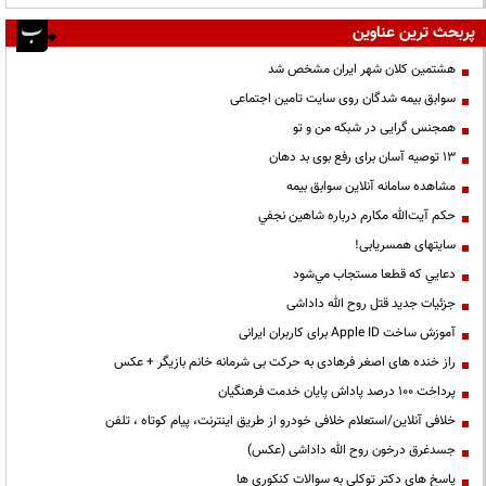
پربحث ترین عناوین
هشتمین کلان شهر ایران مشخص شد
سوابق بیمه شدگان روی سایت تامین اجتماعی
همجنس گرایی در شبکه من و تو
13 توصیه آسان برای رفع بوی بد دهان
مشاهده سامانه آنلاين سوابق بیمه
حكم آيت‌الله مكارم درباره شاهين نجفي
سایتهای همسریابی!
دعايي كه قطعا مستجاب مي‌شود
جزئیات جدید قتل روح الله داداشی
آموزش ساخت Apple ID برای کاربران ایرانی
راز خنده های اصغر فرهادی به حرکت بی شرمانه خانم بازیگر + عکس
پرداخت ۱۰۰ درصد پاداش پایان خدمت فرهنگیان
خلافی آنلاین/استعلام خلافی خودرو از طریق اینترنت، پیام کوتاه ، تلفن
جسدغرق درخون روح الله داداشی (عکس)
پاسخ های دکتر توکلی به سوالات کنکوری ها