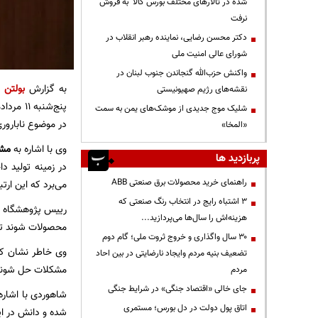
شده در تالارهای مختلف بورس کالا به فروش
نرفت
دکتر محسن رضایی، نماینده رهبر انقلاب در
شورای عالی امنیت ملی
واکنش حزب‌الله گنجاندن جنوب لبنان در
به گزارش
بولتن ن
نقشه‌های رژیم صهیونیستی
پنج‌شنب
شلیک موج جدیدی از موشک‌های یمن به سمت
در موضوع نابارور
«المخا»
وی با اشاره به
مش
پربازدید ها
در زمینه تولید 
راهنمای خرید محصولات برق صنعتی ABB
می‌برد که این ارت
3 اشتباه رایج در انتخاب رنگ صنعتی که
رییس پژوهشگاه رو
هزینه‌اش را سال‌ها می‌پردازید...
محصولات شوند تا 
۳۰ سال واگذاری و خروج ثروت ملی؛ گام دوم
وی خاطر نشان کرد
تضعیف بنیه مردم وایجاد نارضایتی در بین احاد
مشکلات حل شوند
مردم
جای خالی «اقتصاد جنگی» در شرایط جنگی
شاهوردی با اشاره
اتاق پول دولت در دل بورس؛ مستمری
شده و دانش در این