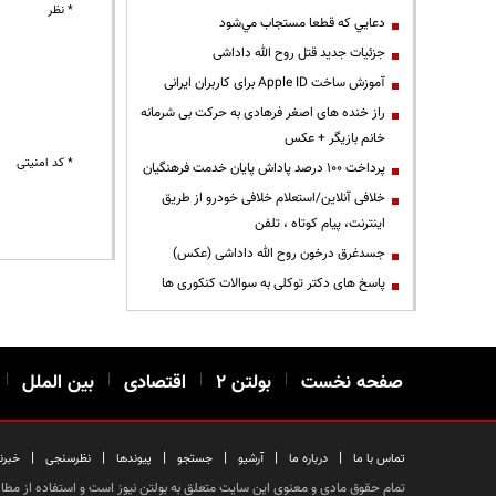
* نظر
دعايي كه قطعا مستجاب مي‌شود
جزئیات جدید قتل روح الله داداشی
آموزش ساخت Apple ID برای کاربران ایرانی
راز خنده های اصغر فرهادی به حرکت بی شرمانه
خانم بازیگر + عکس
* کد امنیتی
پرداخت ۱۰۰ درصد پاداش پایان خدمت فرهنگیان
خلافی آنلاین/استعلام خلافی خودرو از طریق
اینترنت، پیام کوتاه ، تلفن
جسدغرق درخون روح الله داداشی (عکس)
پاسخ های دکتر توکلی به سوالات کنکوری ها
صفحه نخست
|
بولتن ۲
|
اقتصادی
|
بین الملل
|
|
|
|
|
|
|
تماس با ما
درباره ما
آرشیو
جستجو
پیوندها
نظرسنجی
خبرن
تمام حقوق مادی و معنوی این سایت متعلق به بولتن نیوز است و استفاده از مطالب