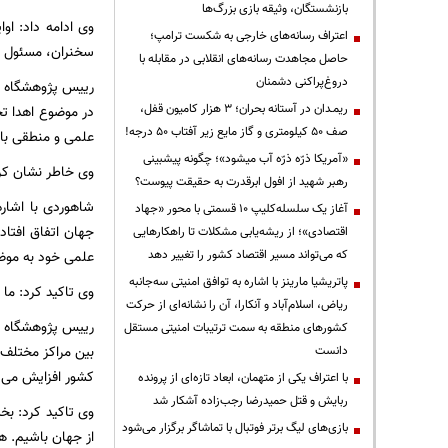
بازنشستگان، وثیقه بازی بزرگ‌ها
وی ادامه داد: اوا
اعتراف رسانه‌های خارجی به شکست ترامپ؛
سخنران، مسئول پنل
حاصل مجاهدت رسانه‌های انقلابی در مقابله با
دروغ‌پراکنی دشمنان
رییس پژوهشگاه رو
ریمـدان در آستانه بحران؛ ۳ هزار کامیون قفل،
در موضوع اهدا ت
صف ۵۰ کیلومتری و گاز مایع زیر آفتاب ۵۰ درجه!
علمی و منطقی باید
«آمریکا ذرّه ذرّه آب میشود»؛ چگونه پیشبینی
وی خاطر نشان کرد
رهبر شهید از افول ابرقدرت به حقیقت پیوست؟
شاهوردی با اشار
آغاز یک سلسله‌کلیپ ۱۰ قسمتی با محور «جهاد
جهان اتفاق افتاد
اقتصادی»؛ از ریشه‌یابی مشکلات تا راهکارهایی
که می‌تواند مسیر اقتصاد کشور را تغییر دهد
علمی خود به موضو
پاتریشیا مارینز با اشاره به توافق امنیتی سه‌جانبه
وی تاکید کرد: ما 
ریاض، اسلام‌آباد و آنکارا، آن را نشانه‌ای از حرکت
رییس پژوهشگاه رو
کشورهای منطقه به سمت ترتیبات امنیتی مستقل
بین مراکز مختلف 
دانست
کشور افزایش می‌ی
با اعتراف یکی از متهمان، ابعاد تازه‌ای از پرونده
ربایش و قتل حمیدرضا رجب‌زاده آشکار شد
وی تاکید کرد: بخش
بازی‌های لیگ برتر فوتبال با تماشاگر برگزار می‌شود
از جهان باشیم. ه