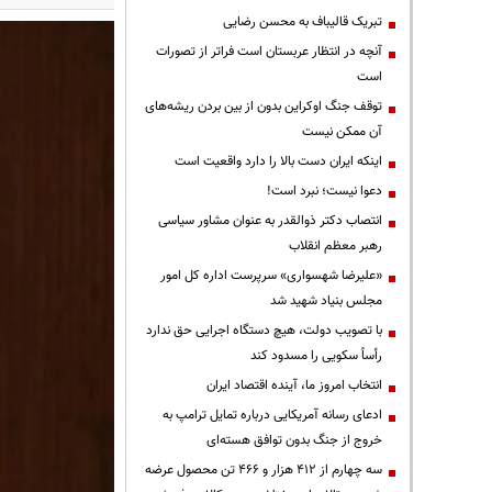
تبریک قالیباف به محسن رضایی
آنچه در انتظار عربستان است فراتر از تصورات
است
توقف جنگ اوکراین بدون از بین بردن ریشه‌های
آن ممکن نیست
اینکه ایران دست بالا را دارد واقعیت است
دعوا نیست؛ نبرد است!
انتصاب دکتر ذوالقدر به عنوان مشاور سیاسی
رهبر معظم انقلاب
«علیرضا شهسواری» سرپرست اداره کل امور
مجلس بنیاد شهید شد
با تصویب دولت، هیچ دستگاه اجرایی حق ندارد
رأساً سکویی را مسدود کند
انتخاب امروز ما، آینده اقتصاد ایران
ادعای رسانه آمریکایی درباره تمایل ترامپ به
خروج از جنگ بدون توافق هسته‌ای
سه چهارم از ۴۱۲ هزار و ۴۶۶ تن محصول عرضه