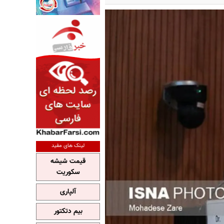
لینک های مفید
قیمت شیشه
سکوریت
آلپاری
بیم دتکتور