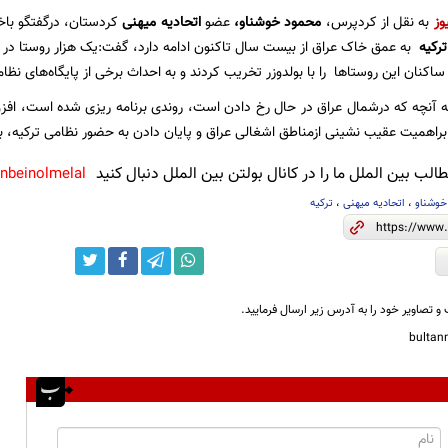
وز
به نقل از کردپرس،
محمود خوشناو،
عضو
اتحادیه میهنی
کردستان، درگفتگو باخب
ترکیه
به عمق خاک عراق از بیست سال تاکنون ادامه دارد، گفت:یک هزار روستا در ا
 ساکنان این روستاها را با بولدوزر تخریب کردند و به احداث برخی از پایگاه‌های نظام
نکه آنچه که درشمال عراق در حال رخ دادن است، روندی برنامه ریزی شده است، افز
 براهمیت عقیب نشینی ازمناطق اشغالی عراق و پایان دادن به حضور نظامی ترکیه، 
لب بین الملل ما را در کانال بولتن بین الملل دنبال کنید
anbeinolmelal@
خوشناو
،
اتحادیه میهنی
،
ترکیه
و تصاویر خود را به آدرس زیر ارسال فرمایید.
bulta