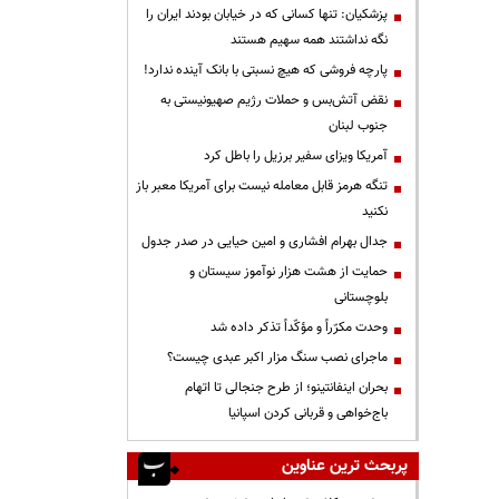
پزشکیان: تنها کسانی که در خیابان بودند ایران را
نگه نداشتند همه سهیم هستند
پارچه فروشی که هیچ نسبتی با بانک آینده ندارد!
نقض آتش‌بس و حملات رژیم صهیونیستی به
جنوب لبنان
آمریکا ویزای سفیر برزیل را باطل کرد
تنگه هرمز قابل معامله نیست برای آمریکا معبر باز
نکنید
جدال بهرام افشاری و امین حیایی در صدر جدول
حمایت از هشت هزار نوآموز سیستان و
بلوچستانی
وحدت مکرّراً و مؤکّداً تذکر داده شد
ماجرای نصب سنگ مزار اکبر عبدی چیست؟
بحران اینفانتینو؛ از طرح جنجالی تا اتهام
باج‌خواهی و قربانی کردن اسپانیا
پربحث ترین عناوین