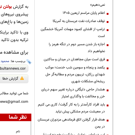
نمی‌دهیم»
به گزارش
بولتن نی
اعلام پایان مراسم اربعین ۱۴۰۵
پیشروی نیروهای
توقف صادرات نفت عربستان به آمریکا
زمین‌ها و باغ‌های
ترامپ از افشای کمبود مهمات آمریکا خشمگین
وی با تاکید برای
است
ترکیه بدون تاکید
اجازه باز شدن مسیر دوم در تنگه هرمز را
نخواهیم داد
برای مشاهده مطا
فرق است میان مجاهدان در میدان و ساکتین
برچسب ها:
محمود 
یکصد و پنجاه و سومین شب خدمت؛ موکب
شهدای رزکان، تریبون مردم و مطالبه‌گر حل
گزارش خطا
ریشه‌ای مشکلات شهری
هشدار حاجی دلیگانی درباره تغییر سهم دریای
شما می توانید مطالب 
خزر و مخالفت با واگذاری امتیاز
nnews@gmail.com
باید افراد کارآمدتر را به کار گرفت/ کاری می کنیم
در معیشت مردم مشکلی پیش نیاید
نظر شما
هدف قرار گرفتن اتاق‌ فرماندهی مزدوران عربستان
در یمن
نام
این دیپلماسی نمایشی، شکست خورده است/