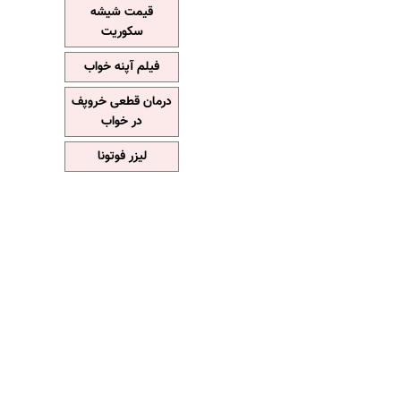
قیمت شیشه
سکوریت
فیلم آپنه خواب
درمان قطعی خروپف
در خواب
لیزر فوتونا