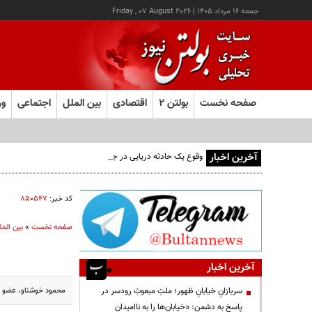
جمعه ۱۶ مرداد ۱۴۰۵
|
Friday , 07 August 2026
صفحه نخست
بولتن ۲
اقتصادی
بین الملل
اجتماعی
ور
آخرین اخبار
وقوع یک حادثه دریایی در جنوب شرق عدن
کد خبر:
۸۵۰۵۴۷
صفحه نخست
»
بین المل
آخرین اخبار
محمود خوشناو، عضو اتحادیه میهنی کردست
سربازانِ خیابانِ ظهور؛ ملتِ مبعوثِ رودسر در
پاسخ به دشمن: «خیابان‌ها را به ناامیدان