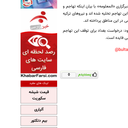
رگزاری «المعلومه» با بیان اینکه تهاجم و
ین تهاجم تخلیه شده اند و نیروهای ترکیه
ی در این مناطق پرداخته اند.
ود: درخواست بغداد برای توقف این تهاجم
بی فایده است.
bult
پسندیدم
0
لینک های مفید
قیمت شیشه
سکوریت
آلپاری
بیم دتکتور