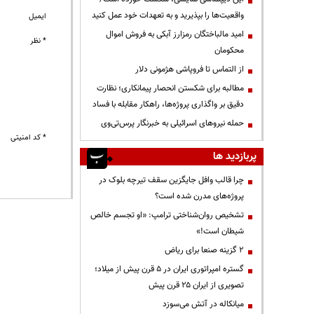
واقعیت‌ها را بپذیرید و به تعهدات خود عمل کنید
ایمیل
امید مالباختگان رمزارز آبکی به فروش اموال
* نظر
محکومان
از التماس تا فروپاشی هژمونی دلار
مطالبه برای شکستن انحصار پیمانکاری؛ نظارت
دقیق بر واگذاری پروژه‌ها، راهکار مقابله با فساد
حمله نیروهای اسرائیلی به خبرنگار پرس‌تی‌وی
* کد امنیتی
پربازدید ها
چرا قالب وافل جایگزین سقف تیرچه بلوک در
پروژه‌های مدرن شده است؟
تشخیص روان‌شناختی ترامپ: «او تجسم خالص
شیطان است!»
۲ گزینه صنعا برای ریاض
گستره امپراتوری ایران در ۵ قرن پیش از میلاد؛
تصویری از ایران ۲۵ قرن پیش
میانکاله در آتش می‌سوزد