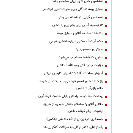
هشتمین کلان شهر ایران مشخص شد
سوابق بیمه شدگان روی سایت تامین اجتماعی
همجنس گرایی در شبکه من و تو
13 توصیه آسان برای رفع بوی بد دهان
مشاهده سامانه آنلاين سوابق بیمه
حكم آيت‌الله مكارم درباره شاهين نجفي
سایتهای همسریابی!
دعايي كه قطعا مستجاب مي‌شود
جزئیات جدید قتل روح الله داداشی
آموزش ساخت Apple ID برای کاربران ایرانی
راز خنده های اصغر فرهادی به حرکت بی شرمانه
خانم بازیگر + عکس
پرداخت ۱۰۰ درصد پاداش پایان خدمت فرهنگیان
خلافی آنلاین/استعلام خلافی خودرو از طریق
اینترنت، پیام کوتاه ، تلفن
جسدغرق درخون روح الله داداشی (عکس)
پاسخ های دکتر توکلی به سوالات کنکوری ها