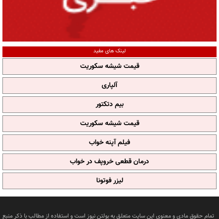
لینک های مفید
قیمت شیشه سکوریت
آلپاری
بیم دتکتور
قیمت شیشه سکوریت
فیلم آپنه خواب
درمان قطعی خروپف در خواب
لیزر فوتونا
تمام حقوق مادی و معنوی این سایت متعلق به بولتن نیوز است و استفاده از مطالب با ذکر منبع