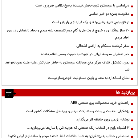
دیپلماسی با عربستان نتیجه‌بخش نیست؛ پاسخ نظامی ضروری است
مقاومت یمن؛ دو خیز اساسی
توافقِ بدونِ تاییدِ رهبری؛ تنها یک قراردادِ بی‌ارزش است
۳۰ سال واگذاری و خروج ثروت ملی؛ گام دوم تضعیف بنیه مردم وایجاد نارضایتی در بین
احاد مردم
سفر فرمانده سنتکام به اراضی اشغالی
خبر تعطیلی مدرسه ایرانی در کویت به صورت رسمی اعلام نشده
یمن: تشکیل ائتلاف هرگز مانع مجازات عربستان به خاطر جنایاتش علیه ملت یمن نخواهد
شد
نشان استاندارد به معنای پایان مسئولیت خودروساز نیست
پربازدید ها
راهنمای خرید محصولات برق صنعتی ABB
پزشکیان: خدمت بی‌منت و مشارکت مردمی، پایه حل مشکلات کشور است
نوشابه رژیمی روی حافظه اثر می‌گذارد
3 اشتباه رایج در انتخاب رنگ صنعتی که هزینه‌اش را سال‌ها می‌پردازید...
صمصامی خطاب به پزشکیان: به شما اطلاعات غلط دادند؛ مردم را ساده‌لوح فرض نکنید!