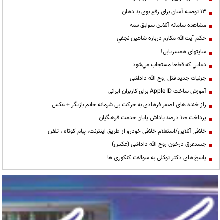
13 توصیه آسان برای رفع بوی بد دهان
مشاهده سامانه آنلاين سوابق بیمه
حكم آيت‌الله مكارم درباره شاهين نجفي
سایتهای همسریابی!
دعايي كه قطعا مستجاب مي‌شود
جزئیات جدید قتل روح الله داداشی
آموزش ساخت Apple ID برای کاربران ایرانی
راز خنده های اصغر فرهادی به حرکت بی شرمانه خانم بازیگر + عکس
پرداخت ۱۰۰ درصد پاداش پایان خدمت فرهنگیان
خلافی آنلاین/استعلام خلافی خودرو از طریق اینترنت، پیام کوتاه ، تلفن
جسدغرق درخون روح الله داداشی (عکس)
پاسخ های دکتر توکلی به سوالات کنکوری ها