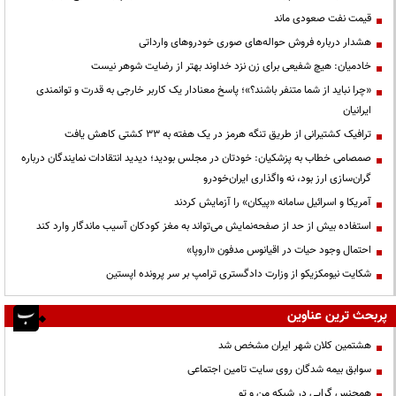
قیمت نفت صعودی ماند
هشدار درباره فروش حواله‌های صوری خودروهای وارداتی
خادمیان: هیچ شفیعی برای زن نزد خداوند بهتر از رضایت شوهر نیست
«چرا نباید از شما متنفر باشند؟»؛ پاسخ معنادار یک کاربر خارجی به قدرت و توانمندی
ایرانیان
ترافیک کشتیرانی از طریق تنگه هرمز در یک هفته به ۳۳ کشتی کاهش یافت
صمصامی خطاب به پزشکیان: خودتان در مجلس بودید؛ دیدید انتقادات نمایندگان درباره
گران‌سازی ارز بود، نه واگذاری ایران‌خودرو
آمریکا و اسرائیل سامانه «پیکان» را آزمایش کردند
استفاده بیش از حد از صفحه‌نمایش می‌تواند به مغز کودکان آسیب ماندگار وارد کند
احتمال وجود حیات در اقیانوس مدفون «اروپا»
شکایت نیومکزیکو از وزارت دادگستری ترامپ بر سر پرونده اپستین
پربحث ترین عناوین
هشتمین کلان شهر ایران مشخص شد
سوابق بیمه شدگان روی سایت تامین اجتماعی
همجنس گرایی در شبکه من و تو