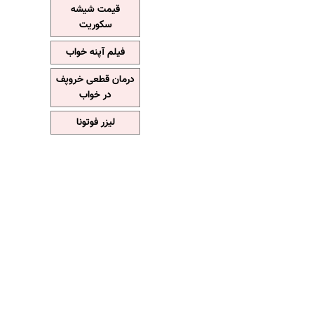
قیمت شیشه
سکوریت
فیلم آپنه خواب
درمان قطعی خروپف
در خواب
لیزر فوتونا