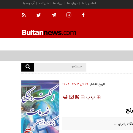
تماس با ما
|
درباره ما
|
پیوندها
|
خبرنامه
|
آب و هوا
تاریخ انتشار:
۲۹ تير ۱۴۰۳ - ۱۶:۰۸
‍‍‍ پ
پ
رنج
ن را برای ....