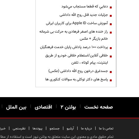
دعايي كه قطعا مستجاب مي‌شود
جزئیات جدید قتل روح الله داداشی
آموزش ساخت Apple ID برای کاربران ایرانی
راز خنده های اصغر فرهادی به حرکت بی شرمانه
خانم بازیگر + عکس
پرداخت ۱۰۰ درصد پاداش پایان خدمت فرهنگیان
خلافی آنلاین/استعلام خلافی خودرو از طریق
اینترنت، پیام کوتاه ، تلفن
جسدغرق درخون روح الله داداشی (عکس)
پاسخ های دکتر توکلی به سوالات کنکوری ها
صفحه نخست
|
بولتن ۲
|
اقتصادی
|
بین الملل
|
|
|
|
|
|
|
تماس با ما
درباره ما
آرشیو
جستجو
پیوندها
نظرسنجی
خبرن
تمام حقوق مادی و معنوی این سایت متعلق به بولتن نیوز است و استفاده از مطالب