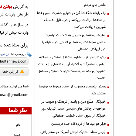
ماندن پای مردم
به گزارش
بولتن نی
یک رابطه شگفت‌انگیز در دنیای حشرات؛ مورچه‌ها
افزایش واردات در سال‌های گذش
از شته‌ها مراقبت می‌کنند و در مقابل، عسلک
در سال‌های گذشته 
شیرین دریافت می‌کنند
واردات بیش از نی
اعتراف رسانه‌های خارجی به شکست ترامپ؛
حاصل مجاهدت رسانه‌های انقلابی در مقابله با
برای مشاهده مطا
دروغ‌پراکنی دشمنان
برچسب ها:
ارز ترج
پاتریشیا مارینز با اشاره به توافق امنیتی سه‌جانبه
ریاض، اسلام‌آباد و آنکارا، آن را نشانه‌ای از حرکت
کشورهای منطقه به سمت ترتیبات امنیتی مستقل
گزارش خطا
دانست
ویدئو؛ پنجمین مجموعه از اسناد مربوط به یوفوها
شما می توانید مطالب 
منتشر شد
nnews@gmail.com
خبرنگار، مبلّغ دین و پاسدار فرهنگ و هویت در
مواجهه با چالش‌های سیاسی است؛ تبریک روز
نظر شما
خبرنگار از سوی استاد خطیب اصفهانی.
فرار هواپیماها از فرودگاه جده عربستان
نام
رئیس ستاد مشترک ارتش آمریکا خواستار راهی
ایمیل