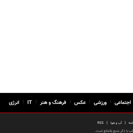
اجتماعی
|
ورزشی
|
عکس
|
فرهنگ و هنر
|
IT
|
انرژی
|
|
امه
آب و هوا
RSS
 با ذکر منبع بلامانع است.