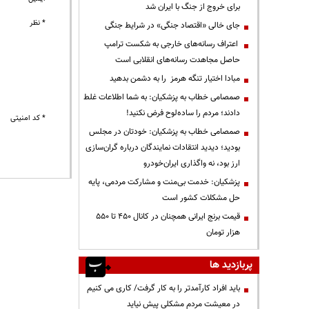
برای خروج از جنگ با ایران شد
* نظر
جای خالی «اقتصاد جنگی» در شرایط جنگی
اعتراف رسانه‌های خارجی به شکست ترامپ
حاصل مجاهدت رسانه‌های انقلابی است
مبادا اختیار تنگه هرمز را به دشمن بدهید
صمصامی خطاب به پزشکیان: به شما اطلاعات غلط
دادند؛ مردم را ساده‌لوح فرض نکنید!
* کد امنیتی
صمصامی خطاب به پزشکیان: خودتان در مجلس
بودید؛ دیدید انتقادات نمایندگان درباره گران‌سازی
ارز بود، نه واگذاری ایران‌خودرو
پزشکیان: خدمت بی‌منت و مشارکت مردمی، پایه
حل مشکلات کشور است
قیمت‌ برنج ایرانی همچنان در کانال ۴۵۰ تا ۵۵۰
هزار تومان
پربازدید ها
باید افراد کارآمدتر را به کار گرفت/ کاری می کنیم
در معیشت مردم مشکلی پیش نیاید