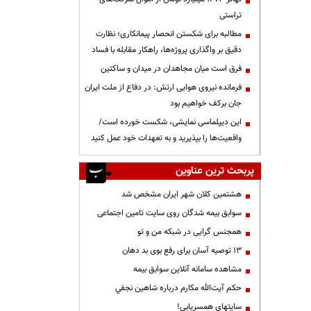
تراستی
مطالبه برای شکستن انحصار پیمانکاری؛ نظارت
دقیق بر واگذاری پروژه‌ها، راهکار مقابله با فساد
فرق است میان مجاهدان در میدان و ساکتین
فرمانده نیروی هوایی ارتش: در دفاع از ملت ایران
جان برکف خواهیم بود
این دیپلماسی نمایشی، شکست خورده است/
واقعیت‌ها را بپذیرید و به تعهدات خود عمل کنید
پربحث ترین عناوین
هشتمین کلان شهر ایران مشخص شد
سوابق بیمه شدگان روی سایت تامین اجتماعی
همجنس گرایی در شبکه من و تو
13 توصیه آسان برای رفع بوی بد دهان
مشاهده سامانه آنلاين سوابق بیمه
حكم آيت‌الله مكارم درباره شاهين نجفي
سایتهای همسریابی!