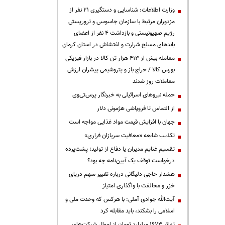
وزارت اطلاعات: شناسایی و دستگیری ۲۱ نفر از
مزدوران مرتبط با سازمان جاسوسی و تروریستی
رژیم صهیونیستی و بازداشت ۴ نفر از اعضای
باندهای مسلح شرارت و اغتشاش در استان کرمان
معامله بیش از ۴۱۳ هزار تن کالا در بازار فیزیکی
بورس کالا / حراج باز و پتروشیمی پیشران ارزش
معاملات روز شدند
حمله نیروهای اسرائیلی به خبرنگار پرس‌تی‌وی
از التماس تا فروپاشی هژمونی دلار
جهان با افزایش قیمت مواد غذایی مواجه است
تکذیب شایعه «معافیت سربازان فراری»
تقسیم غنایم مدیران یا دفاع از تولید؛ پشت‌پرده
درخواست توقف یک آیین‌نامه چه بود؟
هشدار حاجی دلیگانی درباره تغییر سهم دریای
خزر و مخالفت با واگذاری امتیاز
آیت‌الله جوادی آملی: با هرکس که وحدت ملی و
اسلامی را بشکند، باید مقابله کرد
تهاتر ۱۶۷۳ میلیارد تومان از اموال شرکت‌های