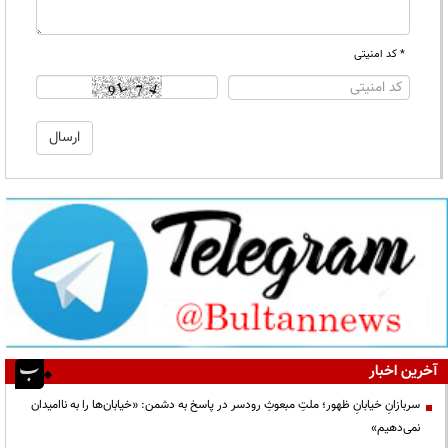
* کد امنیتی
آخرین اخبار
سربازانِ خیابانِ ظهور؛ ملتِ مبعوثِ رودسر در پاسخ به دشمن: «خیابان‌ها را به ناامیدان
نمی‌دهیم»