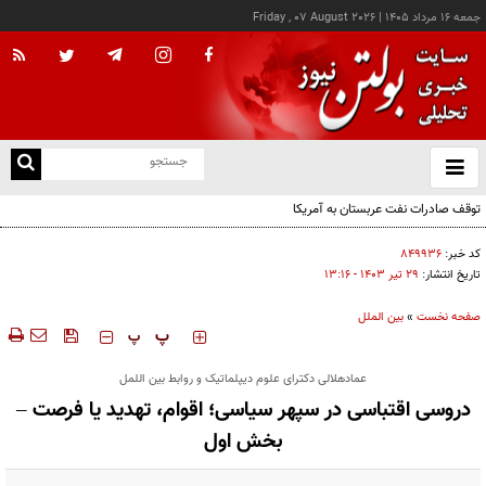
جمعه ۱۶ مرداد ۱۴۰۵
|
Friday , 07 August 2026
از
و
ته
توقف صادرات نفت عربستان به آمریکا
ن
نو
کد خبر:
۸۴۹۹۳۶
تاریخ انتشار:
۲۹ تير ۱۴۰۳ - ۱۳:۱۶
صفحه نخست
»
بین الملل
‍‍‍ پ
پ
عمادهلالی دکترای علوم دیپلماتیک و روابط بین اللمل
دروسی اقتباسی در سپهر سیاسی؛ اقوام، تهدید یا فرصت –
بخش اول