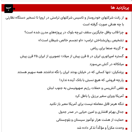
پربازدید ها
از رانت‌ شرکتهای خودروساز و تاسیس شرکتهای تراستی در اروپا تا تسخیر دستگاه نظارتی
با چه هدفی صورت گرفته است
چرا قالب وافل جایگزین سقف تیرچه بلوک در پروژه‌های مدرن شده است؟
تشخیص روان‌شناختی ترامپ: «او تجسم خالص شیطان است!»
۲ گزینه صنعا برای ریاض
گستره امپراتوری ایران در ۵ قرن پیش از میلاد؛ تصویری از ایران ۲۵ قرن پیش
میانکاله در آتش می‌سوزد
پزشکیان: تنها کسانی که در خیابان بودند ایران را نگه نداشتند همه سهیم هستند
پارچه فروشی که هیچ نسبتی با بانک آینده ندارد!
نقض آتش‌بس و حملات رژیم صهیونیستی به جنوب لبنان
آمریکا ویزای سفیر برزیل را باطل کرد
تنگه هرمز قابل معامله نیست برای آمریکا معبر باز نکنید
جدال بهرام افشاری و امین حیایی در صدر جدول
حمایت از هشت هزار نوآموز سیستان و بلوچستانی
وحدت مکرّراً و مؤکّداً تذکر داده شد