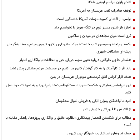
اعلام پایان مراسم اربعین ۱۴۰۵
توقف صادرات نفت عربستان به آمریکا
ترامپ از افشای کمبود مهمات آمریکا خشمگین است
اجازه باز شدن مسیر دوم در تنگه هرمز را نخواهیم داد
فرق است میان مجاهدان در میدان و ساکتین
یکصد و پنجاه و سومین شب خدمت؛ موکب شهدای رزکان، تریبون مردم و مطالبه‌گر حل
ریشه‌ای مشکلات شهری
هشدار حاجی دلیگانی درباره تغییر سهم دریای خزر و مخالفت با واگذاری امتیاز
باید افراد کارآمدتر را به کار گرفت/ کاری می کنیم در معیشت مردم مشکلی پیش نیاید
هدف قرار گرفتن اتاق‌ فرماندهی مزدوران عربستان در یمن
این دیپلماسی نمایشی، شکست خورده است/واقعیت‌ها را بپذیرید و به تعهدات خود عمل
کنید
امید مالباختگان رمزارز آبکی به فروش اموال محکومان
از التماس تا فروپاشی هژمونی دلار
مطالبه برای شکستن انحصار پیمانکاری؛ نظارت دقیق بر واگذاری پروژه‌ها، راهکار مقابله با
فساد
حمله نیروهای اسرائیلی به خبرنگار پرس‌تی‌وی