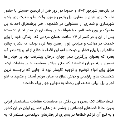
در یازدهم شهریور ۱۴۰۲ و حدودا دور روز قبل از اربعین حسینی با حضور
نخست وزیر عراق و معاون اول رئیس جمهور وقت ما و معیت وزیر راه و
شهرسازی و شماری از مسئولین در شلمچه، خبر پرطمطراق احداث پل
متحرک بر روی شط العرب با شوآف های رسانه ای در صدر اخبار نشست؛
پس از آن و در کمتر از ۲۴ ساعت همان مردمی که زندگی خود را برای
خدمت در مواکب و میزبانی زوار اربعین رها کرده بودند، به یکباره چنان
تظاهراتی را برای فشار بر دولت و لغو این اقدام با دفاع از ابر پروژه بندر فاو
بصره که بعنوان بزرگترین بندر جهان درحال پیشرفت بود بر خیابان‌ها
تحمیل و به جریان انداختند که حتی مولتی مصاحبه های مقامات ارشد
عراق برای انواع توضیح و توجیه کارساز نبود تا جایی که برجسته ترین
شخصیت های پارلمانی و دولتی عراق به میان مردم آمدند و متعهد به لغو
اجرای پل ایرانی شدند، این رخداد به تنهایی چهار پیام داشت:
۱_ملاحظات تک بعدی و بی دقتی در محاسبات مقامات سیاستمدار ایرانی
بدون لحاظ فضاهای اجتماعی و چشم انداز های اعتباری ایران در آن کشور
و به تبع آن تراکم خطاها در بسیاری از رفتارهای دیپلماسی مستمر که به