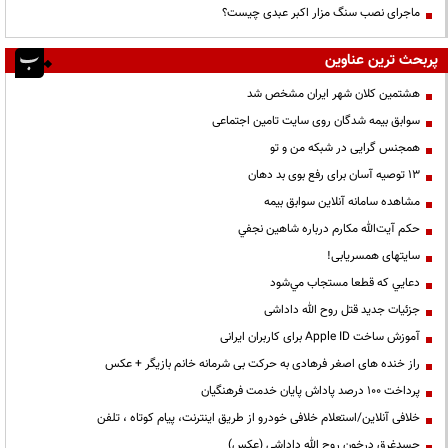
ماجرای نصب سنگ مزار اکبر عبدی چیست؟
پربحث ترین عناوین
هشتمین کلان شهر ایران مشخص شد
سوابق بیمه شدگان روی سایت تامین اجتماعی
همجنس گرایی در شبکه من و تو
13 توصیه آسان برای رفع بوی بد دهان
مشاهده سامانه آنلاين سوابق بیمه
حكم آيت‌الله مكارم درباره شاهين نجفي
سایتهای همسریابی!
دعايي كه قطعا مستجاب مي‌شود
جزئیات جدید قتل روح الله داداشی
آموزش ساخت Apple ID برای کاربران ایرانی
راز خنده های اصغر فرهادی به حرکت بی شرمانه خانم بازیگر + عکس
پرداخت ۱۰۰ درصد پاداش پایان خدمت فرهنگیان
خلافی آنلاین/استعلام خلافی خودرو از طریق اینترنت، پیام کوتاه ، تلفن
جسدغرق درخون روح الله داداشی (عکس)