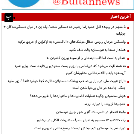
آخرین اخبار
۵ متهم در پرونده قتل حمیدرضا رجب‌زاده دستگیر شدند/ یک زن در میان دستگیرشدگان +
جزئیات
واشنگتن درحال بررسی انتقال موشک‌های «آتاکامس» به اوکراین از طریق ترکیه
هشدار صنعا به عربستان: وقت تلف نکنید
اعدام بد است اما قلب تپنده‌ای را از سینه بیرون کشیدن نه!
به همه ثابت می‌شود که دیپلماسی با رژیم پست سعودی بی‌فایده است| برای تنبیه
آل‌سعود باید با اقدام نظامی تحقیرشان کنیم
تاراج هویت ملی در بازار بی‌صاحب پوشاک؛ مسئولان نظارت کجا خوابیده‌اند؟ / زیر سایه
جنگ، جامعه در حال بی‌حیا شدن است
هوش مصنوعی چگونه عملیات فضاپیماها و ماهواره‌ها را تغییر می‌دهد؟
انفجارها کی‌یف را دوباره لرزاند
وقوع انفجار در تاسیسات گازی شهر جبیل عربستان
یک کشته و ۱۲ مسموم به دنبال مصرف مشروبات الکلی در نیشابور
دیپلماسی با عربستان نتیجه‌بخش نیست؛ پاسخ نظامی ضروری است