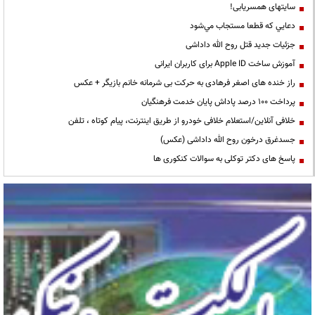
سایتهای همسریابی!
دعايي كه قطعا مستجاب مي‌شود
جزئیات جدید قتل روح الله داداشی
آموزش ساخت Apple ID برای کاربران ایرانی
راز خنده های اصغر فرهادی به حرکت بی شرمانه خانم بازیگر + عکس
پرداخت ۱۰۰ درصد پاداش پایان خدمت فرهنگیان
خلافی آنلاین/استعلام خلافی خودرو از طریق اینترنت، پیام کوتاه ، تلفن
جسدغرق درخون روح الله داداشی (عکس)
پاسخ های دکتر توکلی به سوالات کنکوری ها