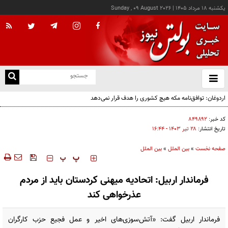
يکشنبه ۱۸ مرداد ۱۴۰۵
|
Sunday , 09 August 2026
از
و
ته
اردوغان: توافق‌نامه مکه هیچ کشوری را هدف قرار نمی‌دهد
ن
نو
کد خبر:
۸۴۹۸۹۲
تاریخ انتشار:
۲۸ تير ۱۴۰۳ - ۱۶:۴۴
صفحه نخست
»
بین الملل
»
بین الملل
‍‍‍ پ
پ
فرماندار اربیل: اتحادیه میهنی کردستان باید از مردم
عذرخواهی کند
فرماندار اربیل گفت: «آتش‌سوزی‌های اخیر و عمل فجیع حزب کارگران