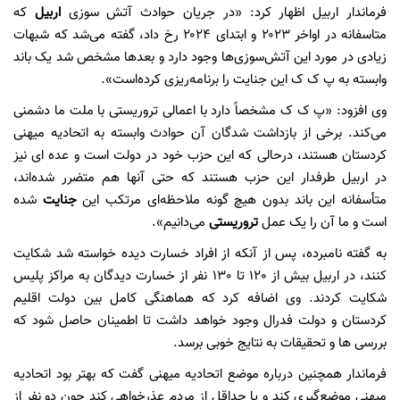
فرماندار اربیل اظهار کرد: «در جریان حوادث آتش سوزی
اربیل
که
متاسفانه در اواخر ۲۰۲۳ و ابتدای ۲۰۲۴ رخ داد، گفته می‌شد که شبهات
زیادی در مورد این آتش‌سوزی‌ها وجود دارد و بعدها مشخص شد یک باند
وابسته به پ ک ک این جنایت را برنامه‌ریزی کردەاست».
وی افزود: «پ ک ک مشخصاً دارد با اعمالی تروریستی با ملت ما دشمنی
می‌کند. برخی از بازداشت شدگان آن حوادث وابسته به اتحادیه میهنی
کردستان هستند، درحالی که این حزب خود در دولت است و عده ای نیز
در اربیل طرفدار این حزب هستند که حتی آنها هم متضرر شده‌اند،
متأسفانه این باند بدون هیچ گونه ملاحظه‌ای مرتکب این
جنایت
شده‌
است و ما آن را یک عمل
تروریستی
می‌دانیم».
به گفته نامبرده، پس از آنکه از افراد خسارت دیده خواسته شد شکایت
کنند، در اربیل بیش از 120 تا 130 نفر از خسارت دیدگان به مراکز پلیس
شکایت کردند. وی اضافه کرد که هماهنگی کامل بین دولت اقلیم
کردستان و دولت فدرال وجود خواهد داشت تا اطمینان حاصل شود که
بررسی ها و تحقیقات به نتایج خوبی برسد.
فرماندار همچنین درباره موضع اتحادیه میهنی گفت که بهتر بود اتحادیه
میهنی موضع‌گیری کند و یا حداقل از مردم عذرخواهی کند چون دو نفر از