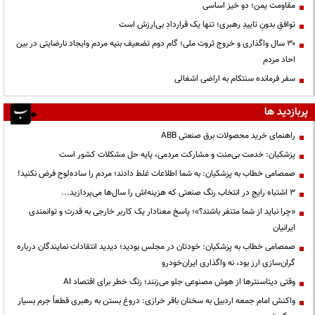
مقاومت یمن؛ دو خیز اساسی
توافقِ بدونِ تاییدِ رهبری؛ تنها یک قراردادِ بی‌ارزش است
۳۰ سال واگذاری و خروج ثروت ملی؛ گام دوم تضعیف بنیه مردم وایجاد نارضایتی در بین
احاد مردم
سفر فرمانده سنتکام به اراضی اشغالی
پربازدید ها
راهنمای خرید محصولات برق صنعتی ABB
پزشکیان: خدمت بی‌منت و مشارکت مردمی، پایه حل مشکلات کشور است
صمصامی خطاب به پزشکیان: به شما اطلاعات غلط دادند؛ مردم را ساده‌لوح فرض نکنید!
3 اشتباه رایج در انتخاب رنگ صنعتی که هزینه‌اش را سال‌ها می‌پردازید...
«چرا نباید از شما متنفر باشند؟»؛ پاسخ معنادار یک کاربر خارجی به قدرت و توانمندی
ایرانیان
صمصامی خطاب به پزشکیان: خودتان در مجلس بودید؛ دیدید انتقادات نمایندگان درباره
گران‌سازی ارز بود، نه واگذاری ایران‌خودرو
وقتی دیتاسنترها از هوش مصنوعی جلو می‌زنند؛ زنگ خطر برای اقتصاد AI
واکنش امام جمعه اردبیل به سخنان باقر خرازی: دروغ بستن به رهبری قطعاً جرم بسیار