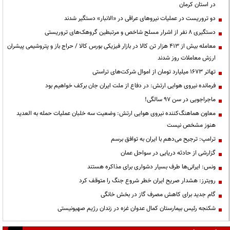
در استان کرمان
دو تروریست در عملیات نیروهای عراقی در «الانبار» دستگیر شدند
دستگیری ۸ نفر از اشرار مسلح شاخص و مرتبطین گروهک‌های تروریستی
معامله بیش از ۴۱۳ هزار تن کالا در بازار فیزیکی بورس کالا / حراج باز و پتروشیمی پیشران
ارزش معاملات روز شدند
تهاتر ۱۶۷۳ میلیارد تومان از اموال شرکت‌های تراستی
فرمانده نیروی هوایی ارتش: در دفاع از ملت ایران جان برکف خواهیم بود
ماجراجویی در سن ۹۷ سالگی!
معاون هماهنگ‌کننده نیروی هوایی ارتش: وضعیت سه خلبان عملیات حمله به العدید
هنوز مشخص نیست
ترامپ: ترجیح می‌دهم با ایران به توافق برسم
گزارشی از حادثه دریایی در سواحل عمان
ونس: ایرانی‌ها طرف بسیار دشواری برای مذاکره هستند
رویترز: هشدار صریح ایران خطر شروع جنگ را متوقف کرد
گام جدید برای کاهش مصرف گاز در بخش خانگی
شکنجه رئیس بیمارستان کمال عدوان غزه در زندان رژیم صهیونیستی