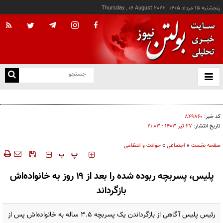
پنجشنبه ۱۵ مرداد ۱۴۰۵
|
Thursday , 06 August 2026
از
و
ته
افزایش ۷۰ درصدی یارانه مراکز توانبخشی
ن
نو
کد خبر:
۸۴۹۸۶۰
تاریخ انتشار:
۲۷ تير ۱۴۰۳ - ۲۱:۰۳
صفحه نخست
»
اجتماعی
»
حوادث و انتظامی
‍‍‍ پ
پ
پلیس، پسربچه ربوده شده را بعد از ۱۹ روز به خانواده‌اش
بازگرداند
رئیس پلیس آگاهی از بازگرداندن یک پسربچه ۳.۵ ساله به خانواده‌اش پس از