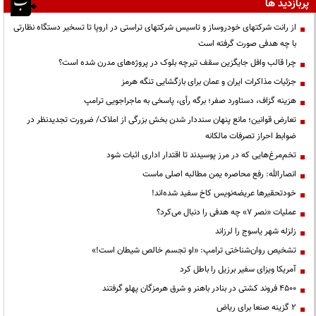
پربازدید ها
از رانت‌ شرکتهای خودروساز و تاسیس شرکتهای تراستی در اروپا تا تسخیر دستگاه نظارتی
با چه هدفی صورت گرفته است
چرا قالب وافل جایگزین سقف تیرچه بلوک در پروژه‌های مدرن شده است؟
جزئیات مذاکرات ایران و عمان برای بازگشایی تنگه هرمز
هزینه گزاف، دستاورد صفر؛ برگه رأی، پاسخی به ماجراجویی ترامپ
تعارض قوانین؛ مانع پنهان سنددار شدن بخش بزرگی از املاک/ ضرورت تجدیدنظر در
ضوابط احراز تصرفات مالکانه
تخم‌مرغ‌هایی که در مرز پوسیدند تا اقتدار اداری اثبات شود
انصارالله: رفع محاصره یمن مطالبه اصلی ماست
خودتحقیرها عریضه‌نویس کاخ سفید شده‌اند!
عملیات «نصر ۷» چه هدفی را دنبال می‌کرد؟
زلزله شهر یاسوج را لرزاند
تشخیص روان‌شناختی ترامپ: «او تجسم خالص شیطان است!»
آمریکا ویزای سفیر برزیل را باطل کرد
۴۵۰۰ فروند کشتی در بنادر باهنر و شرق هرمزگان پهلو گرفتند
۲ گزینه صنعا برای ریاض