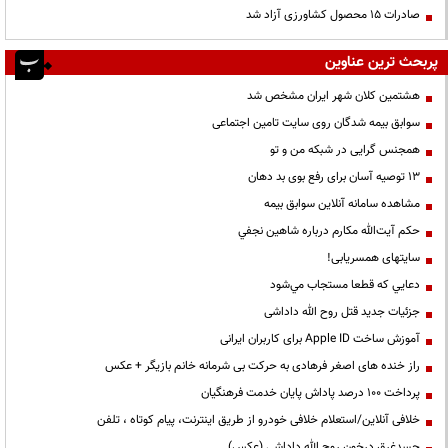
صادرات ۱۵ محصول کشاورزی آزاد شد
پربحث ترین عناوین
هشتمین کلان شهر ایران مشخص شد
سوابق بیمه شدگان روی سایت تامین اجتماعی
همجنس گرایی در شبکه من و تو
13 توصیه آسان برای رفع بوی بد دهان
مشاهده سامانه آنلاين سوابق بیمه
حكم آيت‌الله مكارم درباره شاهين نجفي
سایتهای همسریابی!
دعايي كه قطعا مستجاب مي‌شود
جزئیات جدید قتل روح الله داداشی
آموزش ساخت Apple ID برای کاربران ایرانی
راز خنده های اصغر فرهادی به حرکت بی شرمانه خانم بازیگر + عکس
پرداخت ۱۰۰ درصد پاداش پایان خدمت فرهنگیان
خلافی آنلاین/استعلام خلافی خودرو از طریق اینترنت، پیام کوتاه ، تلفن
جسدغرق درخون روح الله داداشی (عکس)