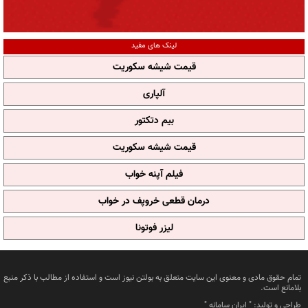
لینک های مفید
قیمت شیشه سکوریت
آلپاری
بیم دتکتور
قیمت شیشه سکوریت
فیلم آپنه خواب
درمان قطعی خروپف در خواب
لیزر فوتونا
تمام حقوق مادی و معنوی این سایت متعلق به بولتن نیوز است و استفاده از مطالب با ذکر منبع
بلامانع است.
طراحی و تولید: "
ایران سامانه
"