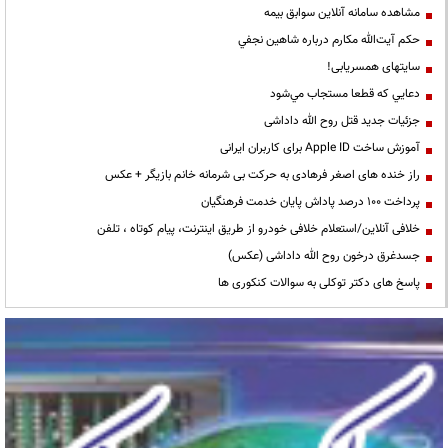
مشاهده سامانه آنلاين سوابق بیمه
حكم آيت‌الله مكارم درباره شاهين نجفي
سایتهای همسریابی!
دعايي كه قطعا مستجاب مي‌شود
جزئیات جدید قتل روح الله داداشی
آموزش ساخت Apple ID برای کاربران ایرانی
راز خنده های اصغر فرهادی به حرکت بی شرمانه خانم بازیگر + عکس
پرداخت ۱۰۰ درصد پاداش پایان خدمت فرهنگیان
خلافی آنلاین/استعلام خلافی خودرو از طریق اینترنت، پیام کوتاه ، تلفن
جسدغرق درخون روح الله داداشی (عکس)
پاسخ های دکتر توکلی به سوالات کنکوری ها