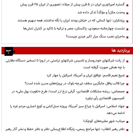
گستره امپراتوری ایران در ۵ قرن پیش از میلاد؛ تصویری از ایران ۲۵ قرن پیش
وحدت مکرّراً و مؤکّداً تذکر داده شد
پزشکیان: تنها کسانی که در خیابان بودند ایران را نگه نداشتند همه سهیم هستند
نشست چهارجانبه سعودی، پاکستان، مصر و ترکیه با تاکید بر کنترل تنش‌ها
ماجرای نصب سنگ مزار اکبر عبدی چیست؟
پربازدید ها
از رانت‌ شرکتهای خودروساز و تاسیس شرکتهای تراستی در اروپا تا تسخیر دستگاه نظارتی
با چه هدفی صورت گرفته است
شیخ نعیم قاسم: توافق ایران و آمریکا، اسرائیل را مهار کرد
چرا قالب وافل جایگزین سقف تیرچه بلوک در پروژه‌های مدرن شده است؟
صمصامی: ریشه مشکلات اقتصادی، گرانی نرخ ارز است/ طرح «تقویت پول ملی» در
کمیسیون اقتصادی رأی نیاورد
جهاد اسلامی: اسرائیل با چراغ سبز آمریکا، پروژه نسل‌کشی و کوچ اجباری مردم غزه را
ادامه می‌دهد
میناب؛ شهرِ مقبره‌های کوچک!
دفتر رهبر انقلاب: تنها مراجع رسمی، پایگاه اطلاع‌رسانی دفتر و دفتر حفظ و نشر آثار رهبر