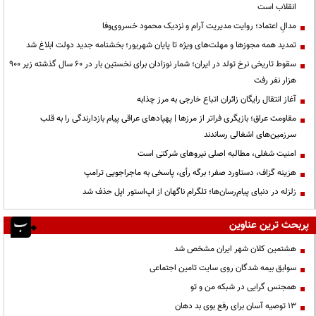
انقلاب است
مدالِ اعتماد؛ روایت مدیریت آرام و نزدیک محمود خسروی‌وفا
تمدید همه مجوزها و مهلت‌های ویژه تا پایان شهریور؛ بخشنامه جدید دولت ابلاغ شد
سقوط تاریخی نرخ تولد در ایران؛ شمار نوزادان برای نخستین بار در ۶۰ سال گذشته زیر ۹۰۰
هزار نفر رفت
آغاز انتقال رایگان زائران اتباع خارجی به مرز چذابه
مقاومت عراق؛ بازیگری فراتر از مرزها | پهپادهای عراقی پیام بازدارندگی را به قلب
سرزمین‌های اشغالی رساندند
‌امنیت شغلی، مطالبه اصلی نیروهای شرکتی است
هزینه گزاف، دستاورد صفر؛ برگه رأی، پاسخی به ماجراجویی ترامپ
زلزله در دنیای پیام‌رسان‌ها؛ تلگرام ناگهان از اپ‌استور اپل حذف شد
پربحث ترین عناوین
هشتمین کلان شهر ایران مشخص شد
سوابق بیمه شدگان روی سایت تامین اجتماعی
همجنس گرایی در شبکه من و تو
13 توصیه آسان برای رفع بوی بد دهان