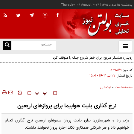
پنجشنبه ۱۵ مرداد ۱۴۰۵
|
Thursday , 06 August 2026
از
و
ته
رویترز: هشدار صریح ایران خطر شروع جنگ را متوقف کرد
ن
نو
کد خبر:
۸۴۹۸۲۹
تاریخ انتشار:
۲۷ تير ۱۴۰۳ - ۱۵:۰۱
صفحه نخست
»
اجتماعی
‍‍‍ پ
پ
نرخ گذاری بلیت هواپیما برای پروازهای اربعین
وزیر راه و شهرسازی: برای بلیت پرواز سفرهای اربعین نرخ گذاری انجام
خواهیم داد و هر شرکتی همکاری نکند اجازه پرواز نخواهد داشت.