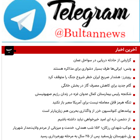
آخرین اخبار
گزارشی از حادثه دریایی در سواحل عمان
ونس: ایرانی‌ها طرف بسیار دشواری برای مذاکره هستند
رویترز: هشدار صریح ایران خطر شروع جنگ را متوقف کرد
گام جدید برای کاهش مصرف گاز در بخش خانگی
شکنجه رئیس بیمارستان کمال عدوان غزه در زندان رژیم صهیونیستی
تنگه هرمز قابل معامله نیست برای آمریکا معبر باز نکنید
پیامدهای کنوانسیون خزر از واگذاری بحرین هم زیان‌بارتر است
از دشمن ذره ای امید خیرخواهی نباید داشته باشیم
موکب شهدای رزکان؛ ۱۵۲ شب همدلی، خدمت و میزبانی از مردم ولایت‌مدار شهریار
پل شهرستان پل‌سفید پس از ۲۵ سال به مرحله بهره‌برداری رسید