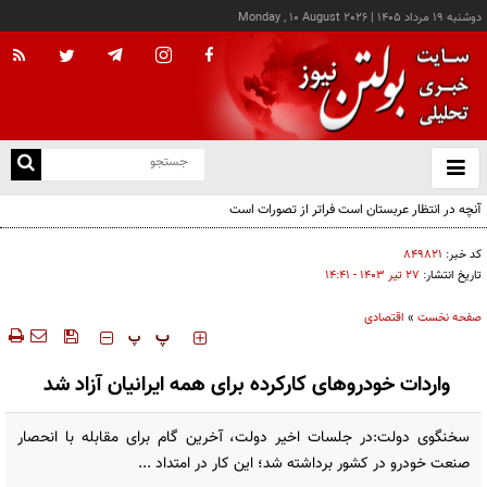
دوشنبه ۱۹ مرداد ۱۴۰۵
|
Monday , 10 August 2026
از
و
ته
آنچه در انتظار عربستان است فراتر از تصورات است
ن
نو
کد خبر:
۸۴۹۸۲۱
تاریخ انتشار:
۲۷ تير ۱۴۰۳ - ۱۴:۴۱
صفحه نخست
»
اقتصادی
‍‍‍ پ
پ
واردات خودروهای کارکرده برای همه ایرانیان آزاد شد
سخنگوی دولت:در جلسات اخیر دولت، آخرین گام برای مقابله با انحصار
صنعت خودرو در کشور برداشته شد؛ این کار در امتداد ...