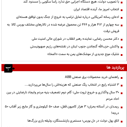
با تصویب دولت، هیچ دستگاه اجرایی حق ندارد رأساً سکویی را مسدود کند
انتخاب امروز ما، آینده اقتصاد ایران
ادعای رسانه آمریکایی درباره تمایل ترامپ به خروج از جنگ بدون توافق هسته‌ای
سه چهارم از ۴۱۲ هزار و ۴۶۶ تن محصول عرضه شده در تالارهای مختلف بورس کالا به
فروش نرفت
دکتر محسن رضایی، نماینده رهبر انقلاب در شورای عالی امنیت ملی
واکنش حزب‌الله گنجاندن جنوب لبنان در نقشه‌های رژیم صهیونیستی
شلیک موج جدیدی از موشک‌های یمن به سمت «المخا»
پربازدید ها
راهنمای خرید محصولات برق صنعتی ABB
3 اشتباه رایج در انتخاب رنگ صنعتی که هزینه‌اش را سال‌ها می‌پردازید...
۳۰ سال واگذاری و خروج ثروت ملی؛ گام دوم تضعیف بنیه مردم وایجاد نارضایتی در بین
احاد مردم
ریمـدان در آستانه بحران؛ ۳ هزار کامیون قفل، صف ۵۰ کیلومتری و گاز مایع زیر آفتاب ۵۰
درجه!
اتاق پول دولت در دل بورس؛ مستمری بازنشستگان، وثیقه بازی بزرگ‌ها