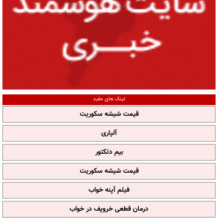
لینک های مفید
قیمت شیشه سکوریت
آلپاری
بیم دتکتور
قیمت شیشه سکوریت
فیلم آپنه خواب
درمان قطعی خروپف در خواب