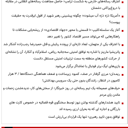
اعتراف رسانه‌های خارجی به شکست ترامپ؛ حاصل مجاهدت رسانه‌های انقلابی در مقابله
با دروغ‌پراکنی دشمنان
«آمریکا ذرّه ذرّه آب میشود»؛ چگونه پیشبینی رهبر شهید از افول ابرقدرت به حقیقت
پیوست؟
آغاز یک سلسله‌کلیپ ۱۰ قسمتی با محور «جهاد اقتصادی»؛ از ریشه‌یابی مشکلات تا
راهکارهایی که می‌تواند مسیر اقتصاد کشور را تغییر دهد
با اعتراف یکی از متهمان، ابعاد تازه‌ای از پرونده ربایش و قتل حمیدرضا رجب‌زاده آشکار شد
پاتریشیا مارینز با اشاره به توافق امنیتی سه‌جانبه ریاض، اسلام‌آباد و آنکارا، آن را نشانه‌ای
از حرکت کشورهای منطقه به سمت ترتیبات امنیتی مستقل دانست
بازی‌های لیگ برتر فوتبال با تماشاگر برگزار می‌شود
ریمـدان؛ مرزی گرفتار در صف، کمبود زیرساخت و ضعف هماهنگی دستگاه‌ها / ۳ هزار
کامیون در انتظار، رانندگان بدون حتی یک سرویس بهداشتی!
حرف‌های صمیمانه یک تیم رسانه‌ای در روز خبرنگار؛ از سختی‌های کار، ندیده‌شدن زحمات و
ماندن پای مردم
تایید هشدارهای گذشته بولتن نیوز توسط سخنگوی قوه قضائیه در خصوص کارت های
بارزگانی و اجاره ای که به بحران ارزی رسیده اند
توافقِ بدونِ تاییدِ رهبری؛ تنها یک قراردادِ بی‌ارزش است