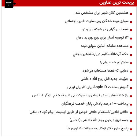
پربحث ترین عناوین
هشتمین کلان شهر ایران مشخص شد
سوابق بیمه شدگان روی سایت تامین اجتماعی
همجنس گرایی در شبکه من و تو
13 توصیه آسان برای رفع بوی بد دهان
مشاهده سامانه آنلاين سوابق بیمه
حكم آيت‌الله مكارم درباره شاهين نجفي
سایتهای همسریابی!
دعايي كه قطعا مستجاب مي‌شود
جزئیات جدید قتل روح الله داداشی
آموزش ساخت Apple ID برای کاربران ایرانی
راز خنده های اصغر فرهادی به حرکت بی شرمانه خانم بازیگر + عکس
پرداخت ۱۰۰ درصد پاداش پایان خدمت فرهنگیان
خلافی آنلاین/استعلام خلافی خودرو از طریق اینترنت، پیام کوتاه ، تلفن
جسدغرق درخون روح الله داداشی (عکس)
پاسخ های دکتر توکلی به سوالات کنکوری ها