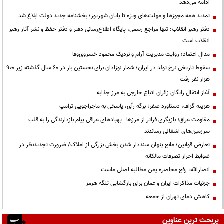
ادامه می‌دهد
تمدید همه مجوزها و مهلت‌های ویژه تا پایان شهریور؛ بخشنامه جدید دولت ابلاغ شد
دفتر رهبر انقلاب: تنها مراجع رسمی، پایگاه اطلاع‌رسانی دفتر و دفتر حفظ و نشر آثار رهبر
انقلاب است
مدالِ اعتماد؛ روایت مدیریت آرام و نزدیک محمود خسروی‌وفا
سقوط تاریخی نرخ تولد در ایران؛ شمار نوزادان برای نخستین بار در ۶۰ سال گذشته زیر ۹۰۰
هزار نفر رفت
آغاز انتقال رایگان زائران اتباع خارجی به مرز چذابه
هزینه گزاف، دستاورد صفر؛ برگه رأی، پاسخی به ماجراجویی ترامپ
مقاومت عراق؛ بازیگری فراتر از مرزها | پهپادهای عراقی پیام بازدارندگی را به قلب
سرزمین‌های اشغالی رساندند
تعارض قوانین؛ مانع پنهان سنددار شدن بخش بزرگی از املاک/ ضرورت تجدیدنظر در
ضوابط احراز تصرفات مالکانه
انصارالله: رفع محاصره یمن مطالبه اصلی ماست
جزئیات مذاکرات ایران و عمان برای بازگشایی تنگه هرمز
کاهش دمای تهران از جمعه
پربحث ترین عناوین