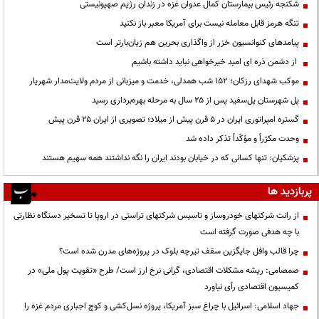
شکنجه رئیس بیمارستان کمال عدوان غزه در زندان رژیم صهیونیستی
تنگه هرمز قابل معامله نیست برای آمریکا معبر باز نکنید
پیامدهای کنوانسیون خزر از واگذاری بحرین هم زیان‌بارتر است
از دشمن ذره ای امید خیرخواهی نباید داشته باشیم
موکب شهدای رزکان؛ ۱۵۲ شب همدلی، خدمت و میزبانی از مردم ولایت‌مدار شهریار
پل شهرستان پل‌سفید پس از ۲۵ سال به مرحله بهره‌برداری رسید
گستره امپراتوری ایران در ۵ قرن پیش از میلاد؛ تصویری از ایران ۲۵ قرن پیش
وحدت مکرّراً و مؤکّداً تذکر داده شد
پزشکیان: تنها کسانی که در خیابان بودند ایران را نگه نداشتند همه سهیم هستند
پربازدید ها
از رانت‌ شرکتهای خودروساز و تاسیس شرکتهای تراستی در اروپا تا تسخیر دستگاه نظارتی
با چه هدفی صورت گرفته است
چرا قالب وافل جایگزین سقف تیرچه بلوک در پروژه‌های مدرن شده است؟
صمصامی: ریشه مشکلات اقتصادی، گرانی نرخ ارز است/ طرح «تقویت پول ملی» در
کمیسیون اقتصادی رأی نیاورد
جهاد اسلامی: اسرائیل با چراغ سبز آمریکا، پروژه نسل‌کشی و کوچ اجباری مردم غزه را