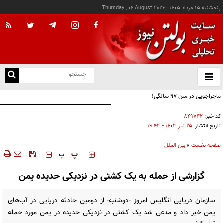
پنجشنبه ۱۵ مرداد ۱۴۰۵
|
Thursday , 06 August 2026
از
و
ته
ماجراجویی در سن ۹۷ سالگی!
ن
نو
کد خبر:
۸۴۹۷۴۲
تاریخ انتشار:
۲۵ تير ۱۴۰۳ - ۱۹:۴۳
صفحه نخست
»
بین الملل
‍‍‍ پ
پ
گزارشی از حمله به یک کشتی در نزدیکی حدیده یمن
سازمان دریایی انگلیس امروز -دوشنبه- از دومین حادثه دریایی در آب‌های
یمن خبر داد و مدعی شد یک کشتی در نزدیکی حدیده در یمن مورد حمله