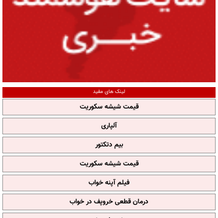
لینک های مفید
قیمت شیشه سکوریت
آلپاری
بیم دتکتور
قیمت شیشه سکوریت
فیلم آپنه خواب
درمان قطعی خروپف در خواب