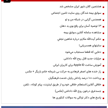
هشتمین کلان شهر ایران مشخص شد
سوابق بیمه شدگان روی سایت تامین اجتماعی
همجنس گرایی در شبکه من و تو
13 توصیه آسان برای رفع بوی بد دهان
مشاهده سامانه آنلاين سوابق بیمه
حكم آيت‌الله مكارم درباره شاهين نجفي
سایتهای همسریابی!
دعايي كه قطعا مستجاب مي‌شود
جزئیات جدید قتل روح الله داداشی
آموزش ساخت Apple ID برای کاربران ایرانی
راز خنده های اصغر فرهادی به حرکت بی شرمانه خانم بازیگر + عکس
پرداخت ۱۰۰ درصد پاداش پایان خدمت فرهنگیان
خلافی آنلاین/استعلام خلافی خودرو از طریق اینترنت، پیام کوتاه ، تلفن
جسدغرق درخون روح الله داداشی (عکس)
پاسخ های دکتر توکلی به سوالات کنکوری ها