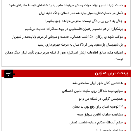
دست نزنید؛ لمس نوزاد حیات وحش می‌تواند منجر به رد شدنشان توسط مادرشان شود
تأملی بر خسارت‌های نامرئی وارد شده بر عاملان جنگ علیه ایران
چاقی به دلیل بی‌ارادگی نیست؛ مغز می‌خواهد چاق بمانیم!
پزشکیان: از هر تصمیم رهبران فلسطینی در روند مذاکرات حمایت می‌کنیم
موکب شهدای رزکان؛ ۱۵۲ شب همدلی، خدمت و میزبانی از مردم ولایت‌مدار شهریار
پل شهرستان پل‌سفید پس از ۲۵ سال به مرحله بهره‌برداری رسید
اعتراف مقام سابق اطلاعات ارتش اسرائیل؛ عبور از تنگه هرمز بدون تأیید ایران دیگر ممکن
نیست
پربحث ترین عناوین
هشتمین کلان شهر ایران مشخص شد
سوابق بیمه شدگان روی سایت تامین اجتماعی
همجنس گرایی در شبکه من و تو
13 توصیه آسان برای رفع بوی بد دهان
مشاهده سامانه آنلاين سوابق بیمه
حكم آيت‌الله مكارم درباره شاهين نجفي
سایتهای همسریابی!