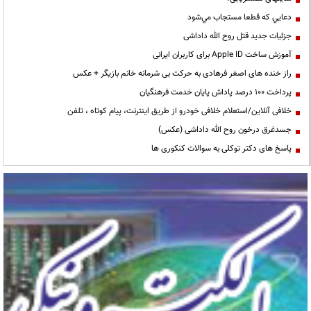
دعايي كه قطعا مستجاب مي‌شود
جزئیات جدید قتل روح الله داداشی
آموزش ساخت Apple ID برای کاربران ایرانی
راز خنده های اصغر فرهادی به حرکت بی شرمانه خانم بازیگر + عکس
پرداخت ۱۰۰ درصد پاداش پایان خدمت فرهنگیان
خلافی آنلاین/استعلام خلافی خودرو از طریق اینترنت، پیام کوتاه ، تلفن
جسدغرق درخون روح الله داداشی (عکس)
پاسخ های دکتر توکلی به سوالات کنکوری ها