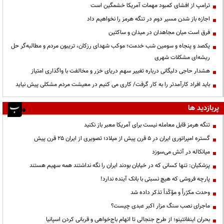
ترامپ از افشای کمبود مهمات آمریکا خشمگین است
اجازه باز شدن مسیر دوم در تنگه هرمز را نخواهیم داد
فرق است میان مجاهدان در میدان و ساکتین
یکصد و پنجاه و سومین شب خدمت؛ موکب شهدای رزکان، تریبون مردم و مطالبه‌گر حل
ریشه‌ای مشکلات شهری
هشدار حاجی دلیگانی درباره تغییر سهم دریای خزر و مخالفت با واگذاری امتیاز
باید افراد کارآمدتر را به کار گرفت/ کاری می کنیم در معیشت مردم مشکلی پیش نیاید
پربازدید ها
تنگه هرمز قابل معامله نیست برای آمریکا معبر باز نکنید
گستره امپراتوری ایران در ۵ قرن پیش از میلاد؛ تصویری از ایران ۲۵ قرن پیش
میانکاله در آتش می‌سوزد
پزشکیان: تنها کسانی که در خیابان بودند ایران را نگه نداشتند همه سهیم هستند
پارچه فروشی که هیچ نسبتی با بانک آینده ندارد!
وحدت مکرّراً و مؤکّداً تذکر داده شد
ماجرای نصب سنگ مزار اکبر عبدی چیست؟
بحران اینفانتینو؛ از طرح جنجالی تا اتهام باج‌خواهی و قربانی کردن اسپانیا