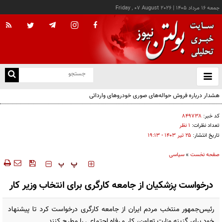
جمعه ۱۶ مرداد ۱۴۰۵
|
Friday , 07 August 2026
از
و
ته
هشدار درباره فروش حواله‌های صوری خودروهای وارداتی
ن
نو
کد خبر:
۸۴۹۷۳۸
تعداد نظرات:
۱ نظر
تاریخ انتشار:
۲۵ تير ۱۴۰۳ - ۱۹:۱۳
صفحه نخست
»
سیاسی
‍‍‍ پ
پ
درخواست پزشکیان از جامعه کارگری برای انتخاب وزیر کار
رئیس‌جمهور منتخب مردم ایران از جامعه کارگری درخواست کرد تا پیشنهاد
خود برای گزینه وزارت تعاون، کار و رفاه اجتماعی را مطرح کنند.