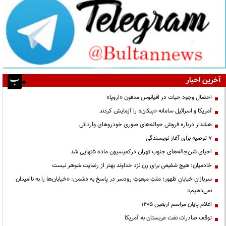
آخرین اخبار
احتمال وجود حیات در اقیانوس مدفون «اروپا»
آمریکا و اسرائیل سامانه «پیکان» را آزمایش کردند
هشدار درباره فروش حواله‌های صوری خودروهای وارداتی
۷ توصیه برای آغاز نویسندگی
احیای شن‌چاله‌های جنوب تهران درکمیسیون ماده ۵نهایی شد
خادمیان: هیچ شفیعی برای زن نزد خداوند بهتر از رضایت شوهر نیست
سربازانِ خیابانِ ظهور؛ ملتِ مبعوثِ رودسر در پاسخ به دشمن: «خیابان‌ها را به ناامیدان
نمی‌دهیم»
اعلام پایان مراسم اربعین ۱۴۰۵
توقف صادرات نفت عربستان به آمریکا