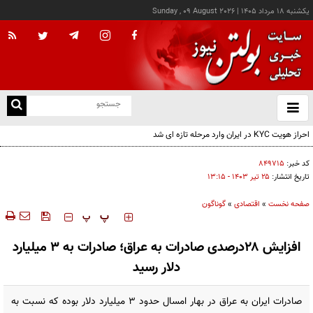
يکشنبه ۱۸ مرداد ۱۴۰۵
|
Sunday , 09 August 2026
از
و
ته
احراز هویت KYC در ایران وارد مرحله تازه ای شد
ن
نو
کد خبر:
۸۴۹۷۱۵
تاریخ انتشار:
۲۵ تير ۱۴۰۳ - ۱۳:۱۵
صفحه نخست
»
اقتصادی
»
گوناگون
‍‍‍ پ
پ
افزایش ۲۸درصدی صادرات به عراق؛ صادرات به ۳ میلیارد
دلار رسید
صادرات ایران به عراق در بهار امسال حدود ۳ میلیارد دلار بوده که نسبت به