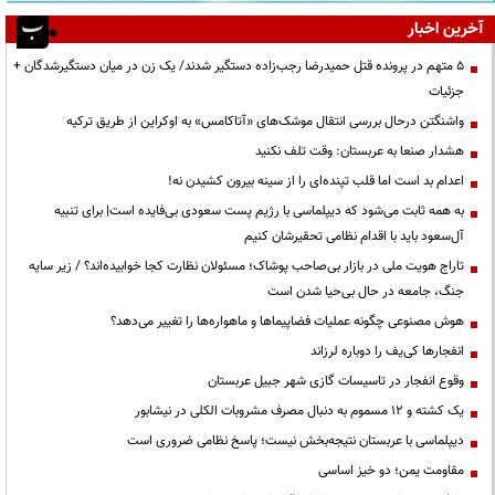
آخرین اخبار
۵ متهم در پرونده قتل حمیدرضا رجب‌زاده دستگیر شدند/ یک زن در میان دستگیرشدگان +
جزئیات
واشنگتن درحال بررسی انتقال موشک‌های «آتاکامس» به اوکراین از طریق ترکیه
هشدار صنعا به عربستان: وقت تلف نکنید
اعدام بد است اما قلب تپنده‌ای را از سینه بیرون کشیدن نه!
به همه ثابت می‌شود که دیپلماسی با رژیم پست سعودی بی‌فایده است| برای تنبیه
آل‌سعود باید با اقدام نظامی تحقیرشان کنیم
تاراج هویت ملی در بازار بی‌صاحب پوشاک؛ مسئولان نظارت کجا خوابیده‌اند؟ / زیر سایه
جنگ، جامعه در حال بی‌حیا شدن است
هوش مصنوعی چگونه عملیات فضاپیماها و ماهواره‌ها را تغییر می‌دهد؟
انفجارها کی‌یف را دوباره لرزاند
وقوع انفجار در تاسیسات گازی شهر جبیل عربستان
یک کشته و ۱۲ مسموم به دنبال مصرف مشروبات الکلی در نیشابور
دیپلماسی با عربستان نتیجه‌بخش نیست؛ پاسخ نظامی ضروری است
مقاومت یمن؛ دو خیز اساسی