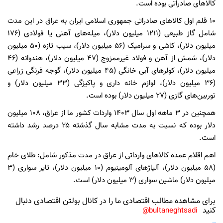
کالاهای صادراتی بوده است.
۱۰ قلم اول کالاهای صادراتی جمهوری اسلامی ایران به عراق در این مدت
شامل گاز طبیعی (۱۲۱۱ میلیون دلار)، میله‌های آهنی یا فولادی (۱۷۶
میلیون دلار)، کاشی و سرامیک (۵۶ میلیون دلار)، سیب تازه (۵۰ میلیون
دلار)، شمش از آهن و فولاد غیرممزوج (۴۷ میلیون دلار)، هندوانه (۴۶
میلیون دلار)، کولرهای آبی خانگی (۴۵ میلیون دلار)، گوجه فرنگی زراعی
(۳۶ میلیون دلار)، لوازم خانه داری و پاکیزگی (۳۳ میلیون دلار) و
توربین‌های گازی (۲۷ میلیون دلار) بوده است.
همچنین در ۳ ماهه اول سال ۱۴۰۳ واردات کشور ما از عراق، ۱۰۸ میلیون
دلار بوده که نسبت به مدت مشابه سال گذشته ۲۵ درصد رشد داشته
است.
اهم اقلام عمده کالاهای وارداتی از عراق در مدت مذکور شامل: طلای خام
(۵۸ میلیون دلار)، آلیاژهای آلومینیوم (۱۰ میلیون دلار)، تایر سواری (۳
میلیون دلار) ماشین سواری (۳ میلیون دلار) است.
برای مشاهده مطالب اقتصادی ما را در کانال بولتن اقتصادی دنبال
کنید
bultaneghtsadi@