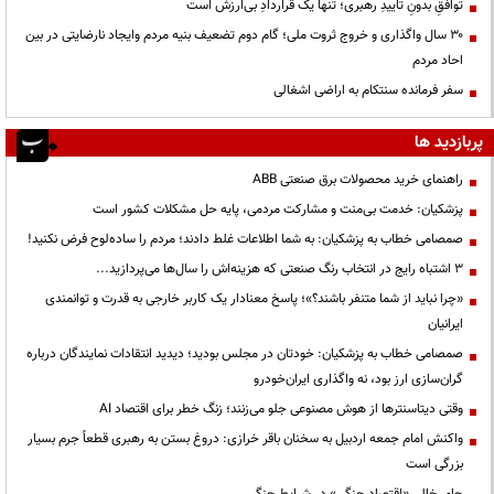
توافقِ بدونِ تاییدِ رهبری؛ تنها یک قراردادِ بی‌ارزش است
۳۰ سال واگذاری و خروج ثروت ملی؛ گام دوم تضعیف بنیه مردم وایجاد نارضایتی در بین
احاد مردم
سفر فرمانده سنتکام به اراضی اشغالی
پربازدید ها
راهنمای خرید محصولات برق صنعتی ABB
پزشکیان: خدمت بی‌منت و مشارکت مردمی، پایه حل مشکلات کشور است
صمصامی خطاب به پزشکیان: به شما اطلاعات غلط دادند؛ مردم را ساده‌لوح فرض نکنید!
3 اشتباه رایج در انتخاب رنگ صنعتی که هزینه‌اش را سال‌ها می‌پردازید...
«چرا نباید از شما متنفر باشند؟»؛ پاسخ معنادار یک کاربر خارجی به قدرت و توانمندی
ایرانیان
صمصامی خطاب به پزشکیان: خودتان در مجلس بودید؛ دیدید انتقادات نمایندگان درباره
گران‌سازی ارز بود، نه واگذاری ایران‌خودرو
وقتی دیتاسنترها از هوش مصنوعی جلو می‌زنند؛ زنگ خطر برای اقتصاد AI
واکنش امام جمعه اردبیل به سخنان باقر خرازی: دروغ بستن به رهبری قطعاً جرم بسیار
بزرگی است