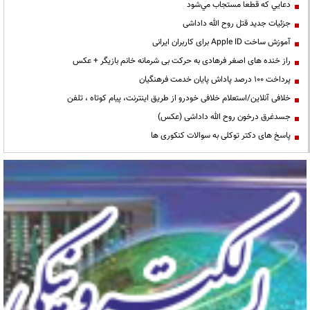
دعايي كه قطعا مستجاب مي‌شود
جزئیات جدید قتل روح الله داداشی
آموزش ساخت Apple ID برای کاربران ایرانی
راز خنده های اصغر فرهادی به حرکت بی شرمانه خانم بازیگر + عکس
پرداخت ۱۰۰ درصد پاداش پایان خدمت فرهنگیان
خلافی آنلاین/استعلام خلافی خودرو از طریق اینترنت، پیام کوتاه ، تلفن
جسدغرق درخون روح الله داداشی (عکس)
پاسخ های دکتر توکلی به سوالات کنکوری ها