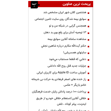
پربحث ترین عناوین
هشتمین کلان شهر ایران مشخص شد
سوابق بیمه شدگان روی سایت تامین اجتماعی
همجنس گرایی در شبکه من و تو
13 توصیه آسان برای رفع بوی بد دهان
مشاهده سامانه آنلاين سوابق بیمه
حكم آيت‌الله مكارم درباره شاهين نجفي
سایتهای همسریابی!
دعايي كه قطعا مستجاب مي‌شود
جزئیات جدید قتل روح الله داداشی
آموزش ساخت Apple ID برای کاربران ایرانی
راز خنده های اصغر فرهادی به حرکت بی شرمانه
خانم بازیگر + عکس
پرداخت ۱۰۰ درصد پاداش پایان خدمت فرهنگیان
خلافی آنلاین/استعلام خلافی خودرو از طریق
اینترنت، پیام کوتاه ، تلفن
جسدغرق درخون روح الله داداشی (عکس)