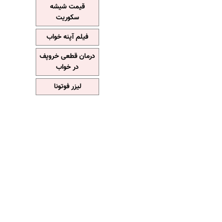
قیمت شیشه
سکوریت
فیلم آپنه خواب
درمان قطعی خروپف
در خواب
لیزر فوتونا