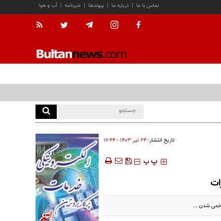
تماس با ما
|
درباره ما
|
پیوندها
|
خبرنامه
|
آب و هوا
تاریخ انتشار:
۲۴ تير ۱۴۰۳ - ۱۶:۴۴
‍‍‍ پ
پ
ات
زخمی شدن ...