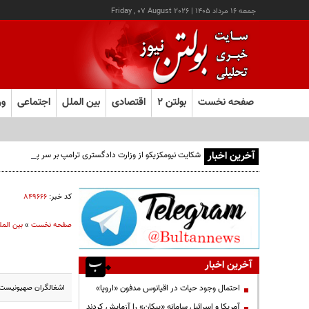
جمعه ۱۶ مرداد ۱۴۰۵
|
Friday , 07 August 2026
صفحه نخست
بولتن ۲
اقتصادی
بین الملل
اجتماعی
ور
آخرین اخبار
شکایت نیومکزیکو از وزارت دادگستری ترامپ بر سر پرونده اپستی
کد خبر:
۸۴۹۶۶۶
صفحه نخست
»
بین المل
آخرین اخبار
اشغالگران صهیونیست در
احتمال وجود حیات در اقیانوس مدفون «اروپا»
آمریکا و اسرائیل سامانه «پیکان» را آزمایش کردند