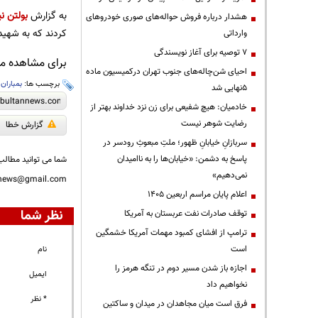
به گزارش
بولتن نی
هشدار درباره فروش حواله‌های صوری خودروهای
کردند که به شهید
وارداتی
۷ توصیه برای آغاز نویسندگی
برای مشاهده مطا
احیای شن‌چاله‌های جنوب تهران درکمیسیون ماده
برچسب ها:
بمباران
،
۵نهایی شد
خادمیان: هیچ شفیعی برای زن نزد خداوند بهتر از
رضایت شوهر نیست
گزارش خطا
سربازانِ خیابانِ ظهور؛ ملتِ مبعوثِ رودسر در
پاسخ به دشمن: «خیابان‌ها را به ناامیدان
شما می توانید مطالب 
نمی‌دهیم»
nnews@gmail.com
اعلام پایان مراسم اربعین ۱۴۰۵
نظر شما
توقف صادرات نفت عربستان به آمریکا
ترامپ از افشای کمبود مهمات آمریکا خشمگین
است
نام
اجازه باز شدن مسیر دوم در تنگه هرمز را
ایمیل
نخواهیم داد
* نظر
فرق است میان مجاهدان در میدان و ساکتین