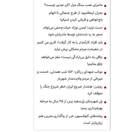
ماجرای نصب سنگ مزار اکبر عبدی چیست؟
بحران اینفانتینو؛ از طرح جنجالی تا اتهام
باج‌خواهی و قربانی کردن اسپانیا
دست نزنید؛ لمس نوزاد حیات وحش می‌تواند
منجر به رد شدنشان توسط مادرشان شود
باید افراد کارآمدتر را به کار گرفت/ کاری می کنیم
در معیشت مردم مشکلی پیش نیاید
چاقی به دلیل بی‌ارادگی نیست؛ مغز می‌خواهد
چاق بمانیم!
موکب شهدای رزکان؛ ۱۵۲ شب همدلی، خدمت و
میزبانی از مردم ولایت‌مدار شهریار
رویترز: هشدار صریح ایران خطر شروع جنگ را
متوقف کرد
پل شهرستان پل‌سفید پس از ۲۵ سال به مرحله
بهره‌برداری رسید
پیامدهای کنوانسیون خزر از واگذاری بحرین هم
زیان‌بارتر است