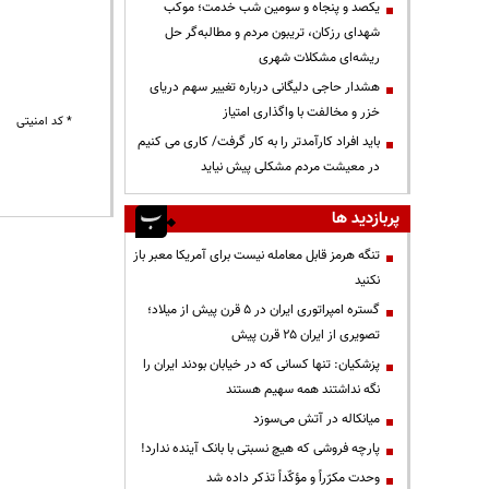
یکصد و پنجاه و سومین شب خدمت؛ موکب
شهدای رزکان، تریبون مردم و مطالبه‌گر حل
ریشه‌ای مشکلات شهری
هشدار حاجی دلیگانی درباره تغییر سهم دریای
خزر و مخالفت با واگذاری امتیاز
* کد امنیتی
باید افراد کارآمدتر را به کار گرفت/ کاری می کنیم
در معیشت مردم مشکلی پیش نیاید
پربازدید ها
تنگه هرمز قابل معامله نیست برای آمریکا معبر باز
نکنید
گستره امپراتوری ایران در ۵ قرن پیش از میلاد؛
تصویری از ایران ۲۵ قرن پیش
پزشکیان: تنها کسانی که در خیابان بودند ایران را
نگه نداشتند همه سهیم هستند
میانکاله در آتش می‌سوزد
پارچه فروشی که هیچ نسبتی با بانک آینده ندارد!
وحدت مکرّراً و مؤکّداً تذکر داده شد