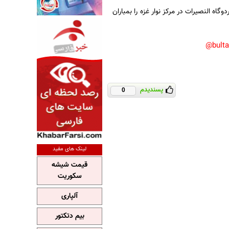
اه النصیرات در مرکز نوار غزه را بمباران
bult
پسندیدم
0
لینک های مفید
قیمت شیشه
سکوریت
آلپاری
بیم دتکتور