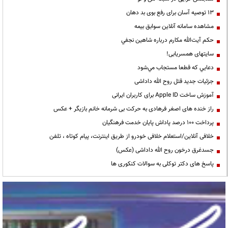
13 توصیه آسان برای رفع بوی بد دهان
مشاهده سامانه آنلاين سوابق بیمه
حكم آيت‌الله مكارم درباره شاهين نجفي
سایتهای همسریابی!
دعايي كه قطعا مستجاب مي‌شود
جزئیات جدید قتل روح الله داداشی
آموزش ساخت Apple ID برای کاربران ایرانی
راز خنده های اصغر فرهادی به حرکت بی شرمانه خانم بازیگر + عکس
پرداخت ۱۰۰ درصد پاداش پایان خدمت فرهنگیان
خلافی آنلاین/استعلام خلافی خودرو از طریق اینترنت، پیام کوتاه ، تلفن
جسدغرق درخون روح الله داداشی (عکس)
پاسخ های دکتر توکلی به سوالات کنکوری ها