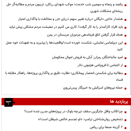
یکصد و پنجاه و سومین شب خدمت؛ موکب شهدای رزکان، تریبون مردم و مطالبه‌گر حل
ریشه‌ای مشکلات شهری
هشدار حاجی دلیگانی درباره تغییر سهم دریای خزر و مخالفت با واگذاری امتیاز
باید افراد کارآمدتر را به کار گرفت/ کاری می کنیم در معیشت مردم مشکلی پیش نیاید
هدف قرار گرفتن اتاق‌ فرماندهی مزدوران عربستان در یمن
این دیپلماسی نمایشی، شکست خورده است/واقعیت‌ها را بپذیرید و به تعهدات خود عمل
کنید
امید مالباختگان رمزارز آبکی به فروش اموال محکومان
از التماس تا فروپاشی هژمونی دلار
مطالبه برای شکستن انحصار پیمانکاری؛ نظارت دقیق بر واگذاری پروژه‌ها، راهکار مقابله با
فساد
حمله نیروهای اسرائیلی به خبرنگار پرس‌تی‌وی
پربازدید ها
چرا قالب وافل جایگزین سقف تیرچه بلوک در پروژه‌های مدرن شده است؟
تشخیص روان‌شناختی ترامپ: «او تجسم خالص شیطان است!»
۲ گزینه صنعا برای ریاض