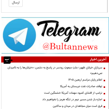
آخرین اخبار
سربازانِ خیابانِ ظهور؛ ملتِ مبعوثِ رودسر در پاسخ به دشمن: «خیابان‌ها را به ناامیدان
نمی‌دهیم»
اعلام پایان مراسم اربعین ۱۴۰۵
توقف صادرات نفت عربستان به آمریکا
ترامپ از افشای کمبود مهمات آمریکا خشمگین است
اجازه باز شدن مسیر دوم در تنگه هرمز را نخواهیم داد
فرق است میان مجاهدان در میدان و ساکتین