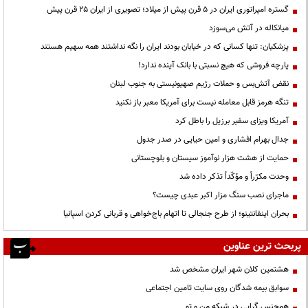
گستره امپراتوری ایران در ۵ قرن پیش از میلاد؛ تصویری از ایران ۲۵ قرن پیش
میانکاله در آتش می‌سوزد
پزشکیان: تنها کسانی که در خیابان بودند ایران را نگه نداشتند همه سهیم هستند
پارچه فروشی که هیچ نسبتی با بانک آینده ندارد!
نقض آتش‌بس و حملات رژیم صهیونیستی به جنوب لبنان
تنگه هرمز قابل معامله نیست برای آمریکا معبر باز نکنید
آمریکا ویزای سفیر برزیل را باطل کرد
جدال بهرام افشاری و امین حیایی در صدر جدول
حمایت از هشت هزار نوآموز سیستان و بلوچستانی
وحدت مکرّراً و مؤکّداً تذکر داده شد
ماجرای نصب سنگ مزار اکبر عبدی چیست؟
بحران اینفانتینو؛ از طرح جنجالی تا اتهام باج‌خواهی و قربانی کردن اسپانیا
پربحث ترین عناوین
هشتمین کلان شهر ایران مشخص شد
سوابق بیمه شدگان روی سایت تامین اجتماعی
همجنس گرایی در شبکه من و تو