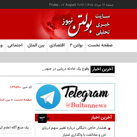
جمعه ۱۶ مرداد ۱۴۰۵
|
Friday , 07 August 2026
صفحه نخست
بولتن ۲
اقتصادی
بین الملل
اجتماعی
ور
آخرین اخبار
وقوع یک حادثه دریایی در جنوب شرق عدن
کد خبر:
۸۴۹۵۷۰
صفحه نخست
»
بین المل
آخرین اخبار
یک منبع آگاه اعلام کرد که یکی از مجروح
هشدار حاجی دلیگانی درباره تغییر سهم دریای
خزر و مخالفت با واگذاری امتیاز