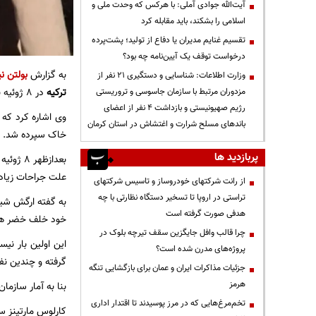
آیت‌الله جوادی آملی: با هرکس که وحدت ملی و
اسلامی را بشکند، باید مقابله کرد
تقسیم غنایم مدیران یا دفاع از تولید؛ پشت‌پرده
درخواست توقف یک آیین‌نامه چه بود؟
به گزارش
بولتن نی
وزارت اطلاعات: شناسایی و دستگیری ۲۱ نفر از
ترکیه
در 8 ژوئیه به شدت مجروح شده بود، اواخر شب گذشته درگذشت.
مزدوران مرتبط با سازمان جاسوسی و تروریستی
رژیم صهیونیستی و بازداشت ۴ نفر از اعضای
وی اشاره کرد که
باندهای مسلح شرارت و اغتشاش در استان کرمان
خاک سپرده شد.
پربازدید ها
بعدازظه
علت جراحات زیاد
از رانت‌ شرکتهای خودروساز و تاسیس شرکتهای
تراستی در اروپا تا تسخیر دستگاه نظارتی با چه
هدفی صورت گرفته است
خود خلف خضر هنگ
چرا قالب وافل جایگزین سقف تیرچه بلوک در
این اولین بار ن
پروژه‌های مدرن شده است؟
گرفته و چندین نف
جزئیات مذاکرات ایران و عمان برای بازگشایی تنگه
هرمز
بنا به آمار سازمان (CPT)، ارتش ترکیه از ابتدای سال جاری تاکنون 11 بار شنگال و مناطق اطراف آن را بمبارا
تخم‌مرغ‌هایی که در مرز پوسیدند تا اقتدار اداری