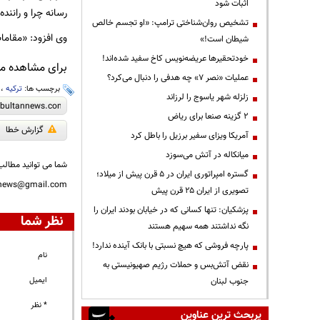
اثبات شود
رسانه چرا و رانند
تشخیص روان‌شناختی ترامپ: «او تجسم خالص
وی افزود: «مقاما
شیطان است!»
خودتحقیرها عریضه‌نویس کاخ سفید شده‌اند!
برای مشاهده مطا
عملیات «نصر ۷» چه هدفی را دنبال می‌کرد؟
برچسب ها:
ترکیه
،
زلزله شهر یاسوج را لرزاند
۲ گزینه صنعا برای ریاض
گزارش خطا
آمریکا ویزای سفیر برزیل را باطل کرد
میانکاله در آتش می‌سوزد
شما می توانید مطالب 
گستره امپراتوری ایران در ۵ قرن پیش از میلاد؛
nnews@gmail.com
تصویری از ایران ۲۵ قرن پیش
پزشکیان: تنها کسانی که در خیابان بودند ایران را
نظر شما
نگه نداشتند همه سهیم هستند
پارچه فروشی که هیچ نسبتی با بانک آینده ندارد!
نام
نقض آتش‌بس و حملات رژیم صهیونیستی به
ایمیل
جنوب لبنان
* نظر
پربحث ترین عناوین