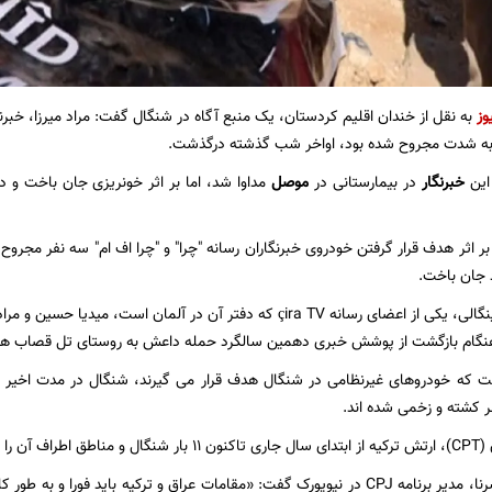
وز
به نقل از خندان اقلیم کردستان، یک منبع آگاه در شنگال گفت: مراد میرزا، خبرنگ
 این
خبرنگار
در بیمارستانی در
موصل
مداوا شد، اما بر اثر خونریزی جان باخت و 
ر 8 ژوئیه بر اثر هدف قرار گرفتن خودروی خبرنگاران رسانه "چرا" و "چرا اف ام" سه نفر م
 جان باخت.
به گفته ارگش شینگالی، یکی از اعضای رسانه çira TV که دفتر آن در آلمان اس
ام بازگشت از پوشش خبری دهمین سالگرد حمله داعش به روستای تل قصاب هدف 
یست که خودروهای غیرنظامی در شنگال هدف قرار می گیرند، شنگال در مدت اخیر 
ر کشته و زخمی شده اند.
ن کرده است.
کارلوس مارتینز سرنا، مدیر برنامه CPJ در نیویورک گفت: «مقامات عراق و ترکیه باید 