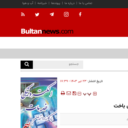
تماس با ما
|
درباره ما
|
پیوندها
|
خبرنامه
|
آب و هوا
تاریخ انتشار:
۲۳ تير ۱۴۰۳ - ۱۷:۳۹
‍‍‍ پ
پ
ن باخت