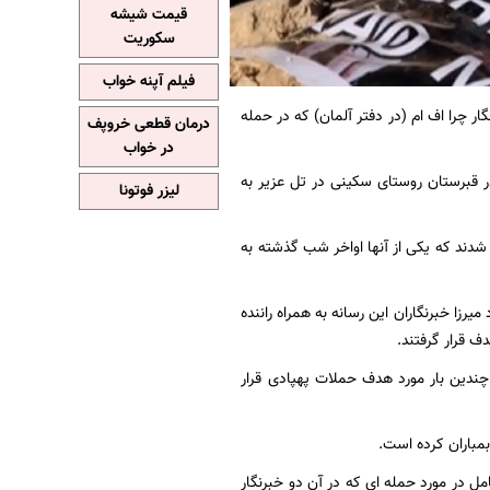
قیمت شیشه
سکوریت
فیلم آپنه خواب
ار چرا اف ام (در دفتر آلمان) که در حمله
درمان قطعی خروپف
در خواب
در قبرستان روستای سکینی در تل عزیر به
لیزر فوتونا
جروح شدند که یکی از آنها اواخر شب گذشته به
ت، میدیا حسین و مراد میرزا خبرنگاران این رسانه به همراه راننده
قرار گرفتند.
چندین بار مورد هدف حملات پهپادی قرار
فورا و به طور کامل در مورد حمله ای که در آن دو خبرنگار