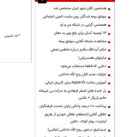
هشتمین کلان شهر ایران مشخص شد
سوابق بیمه شدگان روی سایت تامین اجتماعی
همجنس گرایی در شبکه من و تو
13 توصیه آسان برای رفع بوی بد دهان
* کد امنیتی
مشاهده سامانه آنلاين سوابق بیمه
حكم آيت‌الله مكارم درباره شاهين نجفي
سایتهای همسریابی!
دعايي كه قطعا مستجاب مي‌شود
جزئیات جدید قتل روح الله داداشی
آموزش ساخت Apple ID برای کاربران ایرانی
راز خنده های اصغر فرهادی به حرکت بی شرمانه
خانم بازیگر + عکس
پرداخت ۱۰۰ درصد پاداش پایان خدمت فرهنگیان
خلافی آنلاین/استعلام خلافی خودرو از طریق
اینترنت، پیام کوتاه ، تلفن
جسدغرق درخون روح الله داداشی (عکس)