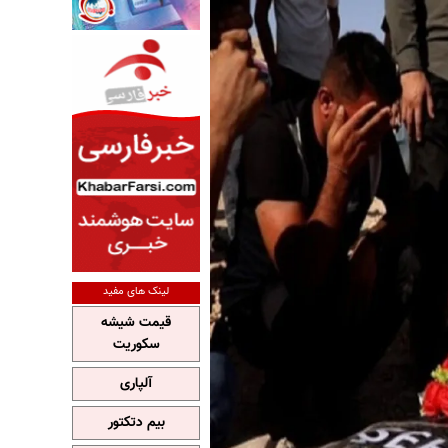
لینک های مفید
قیمت شیشه
سکوریت
آلپاری
بیم دتکتور