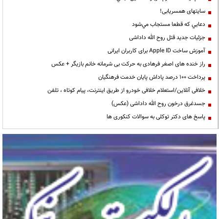
سایتهای همسریابی!
دعايي كه قطعا مستجاب مي‌شود
جزئیات جدید قتل روح الله داداشی
آموزش ساخت Apple ID برای کاربران ایرانی
راز خنده های اصغر فرهادی به حرکت بی شرمانه خانم بازیگر + عکس
پرداخت ۱۰۰ درصد پاداش پایان خدمت فرهنگیان
خلافی آنلاین/استعلام خلافی خودرو از طریق اینترنت، پیام کوتاه ، تلفن
جسدغرق درخون روح الله داداشی (عکس)
پاسخ های دکتر توکلی به سوالات کنکوری ها