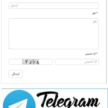
* نظر
* کد امنیتی