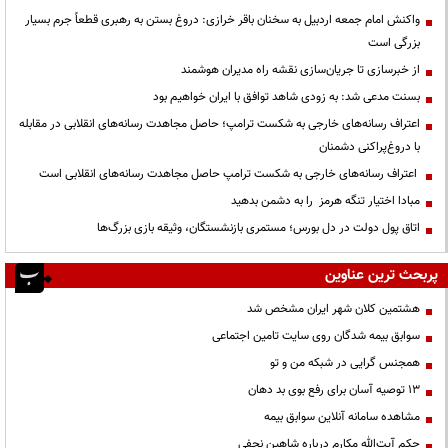
واکنش امام جمعه اردبیل به سخنان باقر خرازی: دروغ بستن به رهبری قطعاً جرم بسیار
بزرگی است
از خبرسازی تا جریان‌سازی نقشه راه مدیران هوشمند
بسنت مدعی شد: به زودی شاهد توافق با ایران خواهیم بود
اعتراف رسانه‌های خارجی به شکست ترامپ؛ حاصل مجاهدت رسانه‌های انقلابی در مقابله
با دروغ‌پراکنی دشمنان
اعتراف رسانه‌های خارجی به شکست ترامپ حاصل مجاهدت رسانه‌های انقلابی است
مبادا اختیار تنگه هرمز را به دشمن بدهید
اتاق پول دولت در دل بورس؛ مستمری بازنشستگان، وثیقه بازی بزرگ‌ها
پربحث ترین عناوین
هشتمین کلان شهر ایران مشخص شد
سوابق بیمه شدگان روی سایت تامین اجتماعی
همجنس گرایی در شبکه من و تو
13 توصیه آسان برای رفع بوی بد دهان
مشاهده سامانه آنلاين سوابق بیمه
حكم آيت‌الله مكارم درباره شاهين نجفي