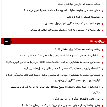
جنگ، جامعه در حال بی‌حیا شدن است
هوش مصنوعی چگونه عملیات فضاپیماها و ماهواره‌ها را تغییر می‌دهد؟
انفجارها کی‌یف را دوباره لرزاند
وقوع انفجار در تاسیسات گازی شهر جبیل عربستان
یک کشته و ۱۲ مسموم به دنبال مصرف مشروبات الکلی در نیشابور
پربازدید ها
راهنمای خرید محصولات برق صنعتی ABB
پزشکیان: خدمت بی‌منت و مشارکت مردمی، پایه حل مشکلات کشور است
صمصامی خطاب به پزشکیان: به شما اطلاعات غلط دادند؛ مردم را ساده‌لوح فرض نکنید!
3 اشتباه رایج در انتخاب رنگ صنعتی که هزینه‌اش را سال‌ها می‌پردازید...
صمصامی خطاب به پزشکیان: خودتان در مجلس بودید؛ دیدید انتقادات نمایندگان درباره
گران‌سازی ارز بود، نه واگذاری ایران‌خودرو
«چرا نباید از شما متنفر باشند؟»؛ پاسخ معنادار یک کاربر خارجی به قدرت و توانمندی
ایرانیان
جای خالی «اقتصاد جنگی» در شرایط جنگی
وقتی دیتاسنترها از هوش مصنوعی جلو می‌زنند؛ زنگ خطر برای اقتصاد AI