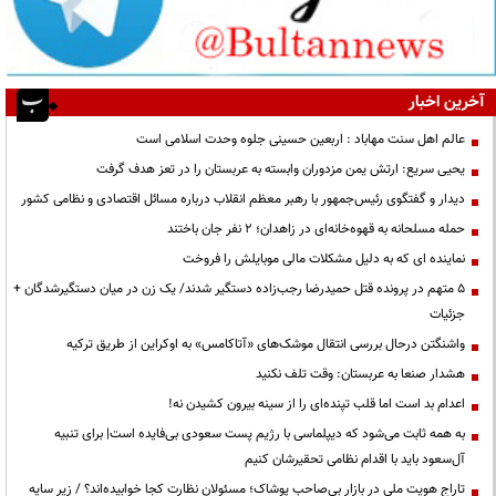
آخرین اخبار
عالم اهل سنت مهاباد : اربعین حسینی جلوه وحدت اسلامی است
یحیی سریع: ارتش یمن مزدوران وابسته به عربستان را در تعز هدف گرفت
دیدار و گفتگوی رئیس‌جمهور با رهبر معظم انقلاب درباره مسائل اقتصادی و نظامی کشور
حمله مسلحانه به قهوه‌خانه‌ای در زاهدان؛ ۲ نفر جان باختند
نماینده ای که به دلیل مشکلات مالی موبایلش را فروخت
۵ متهم در پرونده قتل حمیدرضا رجب‌زاده دستگیر شدند/ یک زن در میان دستگیرشدگان +
جزئیات
واشنگتن درحال بررسی انتقال موشک‌های «آتاکامس» به اوکراین از طریق ترکیه
هشدار صنعا به عربستان: وقت تلف نکنید
اعدام بد است اما قلب تپنده‌ای را از سینه بیرون کشیدن نه!
به همه ثابت می‌شود که دیپلماسی با رژیم پست سعودی بی‌فایده است| برای تنبیه
آل‌سعود باید با اقدام نظامی تحقیرشان کنیم
تاراج هویت ملی در بازار بی‌صاحب پوشاک؛ مسئولان نظارت کجا خوابیده‌اند؟ / زیر سایه