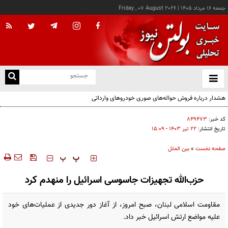
جمعه ۱۶ مرداد ۱۴۰۵
|
Friday , 07 August 2026
از
و
ته
هشدار درباره فروش حواله‌های صوری خودروهای وارداتی
ن
نو
کد خبر:
۸۴۹۴۷۳
تاریخ انتشار:
۲۲ تير ۱۴۰۳ - ۱۵:۰۹
صفحه نخست
»
بین الملل
‍‍‍ پ
پ
حزب‌الله تجهیزات جاسوسی اسرائیل را منهدم کرد
مقاومت اسلامی لبنان، صبح امروز، از آغاز دور جدیدی از عملیات‌های خود
علیه مواضع ارتش اسرائیل خبر داد.