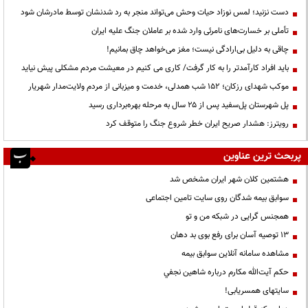
دست نزنید؛ لمس نوزاد حیات وحش می‌تواند منجر به رد شدنشان توسط مادرشان شود
تأملی بر خسارت‌های نامرئی وارد شده بر عاملان جنگ علیه ایران
چاقی به دلیل بی‌ارادگی نیست؛ مغز می‌خواهد چاق بمانیم!
باید افراد کارآمدتر را به کار گرفت/ کاری می کنیم در معیشت مردم مشکلی پیش نیاید
موکب شهدای رزکان؛ ۱۵۲ شب همدلی، خدمت و میزبانی از مردم ولایت‌مدار شهریار
پل شهرستان پل‌سفید پس از ۲۵ سال به مرحله بهره‌برداری رسید
رویترز: هشدار صریح ایران خطر شروع جنگ را متوقف کرد
پربحث ترین عناوین
هشتمین کلان شهر ایران مشخص شد
سوابق بیمه شدگان روی سایت تامین اجتماعی
همجنس گرایی در شبکه من و تو
13 توصیه آسان برای رفع بوی بد دهان
مشاهده سامانه آنلاين سوابق بیمه
حكم آيت‌الله مكارم درباره شاهين نجفي
سایتهای همسریابی!