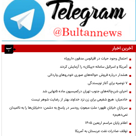
آخرین اخبار
احتمال وجود حیات در اقیانوس مدفون «اروپا»
آمریکا و اسرائیل سامانه «پیکان» را آزمایش کردند
هشدار درباره فروش حواله‌های صوری خودروهای وارداتی
۷ توصیه برای آغاز نویسندگی
احیای شن‌چاله‌های جنوب تهران درکمیسیون ماده ۵نهایی شد
خادمیان: هیچ شفیعی برای زن نزد خداوند بهتر از رضایت شوهر نیست
سربازانِ خیابانِ ظهور؛ ملتِ مبعوثِ رودسر در پاسخ به دشمن: «خیابان‌ها را به ناامیدان
نمی‌دهیم»
اعلام پایان مراسم اربعین ۱۴۰۵
توقف صادرات نفت عربستان به آمریکا