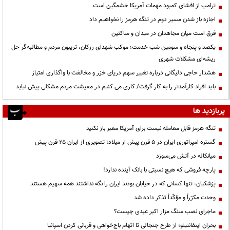
ترامپ از افشای کمبود مهمات آمریکا خشمگین است
اجازه باز شدن مسیر دوم در تنگه هرمز را نخواهیم داد
فرق است میان مجاهدان در میدان و ساکتین
یکصد و پنجاه و سومین شب خدمت؛ موکب شهدای رزکان، تریبون مردم و مطالبه‌گر حل
ریشه‌ای مشکلات شهری
هشدار حاجی دلیگانی درباره تغییر سهم دریای خزر و مخالفت با واگذاری امتیاز
باید افراد کارآمدتر را به کار گرفت/ کاری می کنیم در معیشت مردم مشکلی پیش نیاید
پربازدید ها
تنگه هرمز قابل معامله نیست برای آمریکا معبر باز نکنید
گستره امپراتوری ایران در ۵ قرن پیش از میلاد؛ تصویری از ایران ۲۵ قرن پیش
میانکاله در آتش می‌سوزد
پارچه فروشی که هیچ نسبتی با بانک آینده ندارد!
پزشکیان: تنها کسانی که در خیابان بودند ایران را نگه نداشتند همه سهیم هستند
وحدت مکرّراً و مؤکّداً تذکر داده شد
ماجرای نصب سنگ مزار اکبر عبدی چیست؟
بحران اینفانتینو؛ از طرح جنجالی تا اتهام باج‌خواهی و قربانی کردن اسپانیا