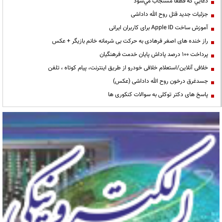
دعايي كه قطعا مستجاب مي‌شود
جزئیات جدید قتل روح الله داداشی
آموزش ساخت Apple ID برای کاربران ایرانی
راز خنده های اصغر فرهادی به حرکت بی شرمانه خانم بازیگر + عکس
پرداخت ۱۰۰ درصد پاداش پایان خدمت فرهنگیان
خلافی آنلاین/استعلام خلافی خودرو از طریق اینترنت، پیام کوتاه ، تلفن
جسدغرق درخون روح الله داداشی (عکس)
پاسخ های دکتر توکلی به سوالات کنکوری ها