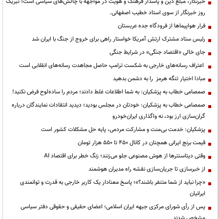
خبرنگار، مبلّغ دین و پاسدار فرهنگ و هویت در مواجهه با چالش‌های سیاسی است؛ تبریک
روز خبرنگار از سوی استاد خطیب اصفهانی.
فرار هواپیماها از فرودگاه جده عربستان
رئیس ستاد مشترک ارتش آمریکا خواستار راهی برای خروج از جنگ با ایران شد
جای خالی «اقتصاد جنگی» در شرایط جنگی
اعتراف رسانه‌های خارجی به شکست ترامپ حاصل مجاهدت رسانه‌های انقلابی است
مبادا اختیار تنگه هرمز را به دشمن بدهید
صمصامی خطاب به پزشکیان: به شما اطلاعات غلط دادند؛ مردم را ساده‌لوح فرض نکنید!
صمصامی خطاب به پزشکیان: خودتان در مجلس بودید؛ دیدید انتقادات نمایندگان درباره
گران‌سازی ارز بود، نه واگذاری ایران‌خودرو
پزشکیان: خدمت بی‌منت و مشارکت مردمی، پایه حل مشکلات کشور است
قیمت‌ برنج ایرانی همچنان در کانال ۴۵۰ تا ۵۵۰ هزار تومان
وقتی دیتاسنترها از هوش مصنوعی جلو می‌زنند؛ زنگ خطر برای اقتصاد AI
از خبرسازی تا جریان‌سازی نقشه راه مدیران هوشمند
«چرا نباید از شما متنفر باشند؟»؛ پاسخ معنادار یک کاربر خارجی به قدرت و توانمندی
ایرانیان
پس از رأی شورای مرکزی جبهه ایران اسلامی؛ اعضای حقیقی و حقوقی دفتر سیاسی
مشخص شدند