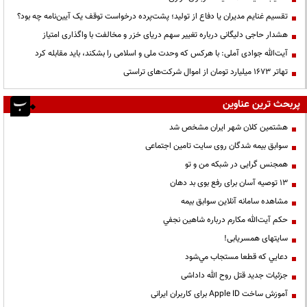
تقسیم غنایم مدیران یا دفاع از تولید؛ پشت‌پرده درخواست توقف یک آیین‌نامه چه بود؟
هشدار حاجی دلیگانی درباره تغییر سهم دریای خزر و مخالفت با واگذاری امتیاز
آیت‌الله جوادی آملی: با هرکس که وحدت ملی و اسلامی را بشکند، باید مقابله کرد
تهاتر ۱۶۷۳ میلیارد تومان از اموال شرکت‌های تراستی
پربحث ترین عناوین
هشتمین کلان شهر ایران مشخص شد
سوابق بیمه شدگان روی سایت تامین اجتماعی
همجنس گرایی در شبکه من و تو
13 توصیه آسان برای رفع بوی بد دهان
مشاهده سامانه آنلاين سوابق بیمه
حكم آيت‌الله مكارم درباره شاهين نجفي
سایتهای همسریابی!
دعايي كه قطعا مستجاب مي‌شود
جزئیات جدید قتل روح الله داداشی
آموزش ساخت Apple ID برای کاربران ایرانی