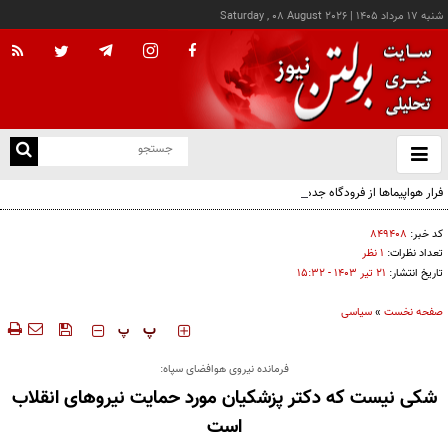
شنبه ۱۷ مرداد ۱۴۰۵
|
Saturday , 08 August 2026
از
و
ته
فرار هواپیماها از فرودگاه جده عربستان
ن
نو
کد خبر:
۸۴۹۴۰۸
تعداد نظرات:
۱ نظر
تاریخ انتشار:
۲۱ تير ۱۴۰۳ - ۱۵:۳۲
صفحه نخست
»
سیاسی
‍‍‍ پ
پ
فرمانده نیروی هوافضای سپاه:
شکی نیست که دکتر پزشکیان مورد حمایت نیروهای انقلاب
است