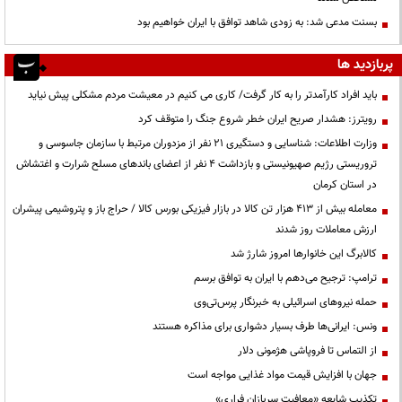
بسنت مدعی شد: به زودی شاهد توافق با ایران خواهیم بود
پربازدید ها
باید افراد کارآمدتر را به کار گرفت/ کاری می کنیم در معیشت مردم مشکلی پیش نیاید
رویترز: هشدار صریح ایران خطر شروع جنگ را متوقف کرد
وزارت اطلاعات: شناسایی و دستگیری ۲۱ نفر از مزدوران مرتبط با سازمان جاسوسی و
تروریستی رژیم صهیونیستی و بازداشت ۴ نفر از اعضای باندهای مسلح شرارت و اغتشاش
در استان کرمان
معامله بیش از ۴۱۳ هزار تن کالا در بازار فیزیکی بورس کالا / حراج باز و پتروشیمی پیشران
ارزش معاملات روز شدند
کالابرگ این خانوارها امروز شارژ شد
ترامپ: ترجیح می‌دهم با ایران به توافق برسم
حمله نیروهای اسرائیلی به خبرنگار پرس‌تی‌وی
ونس: ایرانی‌ها طرف بسیار دشواری برای مذاکره هستند
از التماس تا فروپاشی هژمونی دلار
جهان با افزایش قیمت مواد غذایی مواجه است
تکذیب شایعه «معافیت سربازان فراری»