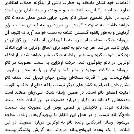
اقدامات خود نشان داده‌اند به خطرات ناشی از اینگونه حملات ‌اعتقادی
ندارند. چنانچه اوکراین بخواهد به ناتو بپیوندد، روسیه دلیلی برای ایجاد
تردید در اعتبار تضمین امنیتی ناتو یعنی اجرایی شدن عملی ماده ۵ ناتو
خواهد داشت. به عبارت دیگر، ‌در این صورت روسیه فرصتی مناسب برای
آزمایش و به طور بالقوه گسستن ائتلاف به دست خواهد آورد که نتیجه آن
می‌تواند جنگ مستقیم ناتو و روسیه یا فروپاشی ناتو باشد. این گزارش در
پایان تاکید می‌کند: هر چه ناتو به تعهد برای الحاق اوکراین به این ائتلاف
نزدیک‌تر شود، انگیزه روسیه برای ادامه جنگ بیشتر خواهد شد تا از ادغام
اوکراین در ناتو جلوگیری کند. حرکت اوکراین به سمت عضویت در ناتو
می‌تواند مشکلات موجود را بدتر کند و اوکراین را به محل رویارویی
طولانی‌مدت بین ۲ قدرت هسته‌ای پیشرو جهان تبدیل کند. هدف ناتو
نشان دادن احترام به کشورهای دیگر نیست، ‌بلکه دفاع از خاک و تقویت
امنیت اعضای ناتو است. در همین رابطه شبکه سی‌ان‌ان معتقد است
وعده‌هایی که ناتو به اوکراین درباره عضویت در این ائتلاف داده است،
صادقانه نبوده و تاکیدش بر قطعی بودن این عضویت یک صحبت
واقع‌گرایانه نیست و در عمل این اتفاق با پیچیدگی‌های زیادی مواجه
می‌شود. رسانه آمریکایی وعده ناتو به اوکراین درباره عضویت در این
ائتلاف را یک وعده غیرواقع‌بینانه می‌داند. به گزارش واشنگتن‌پست،