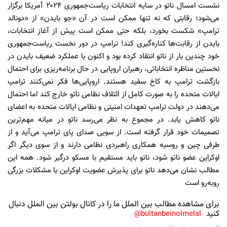
نشست امسال ناتو در سایه انتخابات ریاست‌جمهوری ۲۰۲۴ آمریکا برگزار
می‌شود؛ رقابتی که نه ‌تنها ممکن است در آن «جو بایدن» از «دونالد
ترامپ» شکست بخورد، بلکه حتی ممکن است پیش از آغاز انتخابات،
بایدن از رقابت‌ها کناره‌گیری کند! ترامپ در دور نخست ریاست‌جمهوری
خود چندین بار از ناتو انتقاد کرده بود و اکنون با عملکرد ضعیف بایدن در
نخستین مناظره انتخاباتی، رهبران اروپایی در حال برنامه‌ریزی برای احتمال
بازگشت ترامپ به کاخ سفید هستند. اروپایی‌ها فکر نمی‌کنند ترامپ
ایالات متحده را به صورت کامل از ائتلاف نظامی ناتو خارج کند اما احتمال
می‌دهند در دولت ترامپ تعهدات امنیتی و نظامی ایالات متحده به اعضای
ناتو کاهش یابد. در مجموع به نظر می‌رسد ناتو در میانه مهم‌ترین
تصمیمات خود قرار گرفته است. از سویی صدای پای ترامپ می‌آید و از
طرفی چین و روسیه همکاری راهبردی نظامی دارند و از سوی دیگر اگر
اوکراین عضو ناتو شود، ناتو باید مستقیم با مسکو درگیر شود. همه این
مطالب نشان می‌دهد ناتو برای پذیرش عضویت اوکراین با مشکلات بزرگی
روبه‌رو است
برای مشاهده مطالب بین الملل ما را در کانال بولتن بین الملل دنبال
کنید
bultanbeinolmelal@