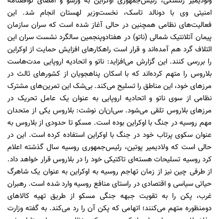
ولودیمیر زلنسکی، رئیس‌جمهوری اوکراین به ورشو و امضای توافقنامه
امنیتی وی با دونالد تاسک، نخست‌وزیر لهستان انجام شد. این
فعالیت‌های نظامی همچنین در حالی آغاز شده است که سران سازمان
پیمان آتلانتیک شمالی (ناتو) در هفتادوپنجمین سالگرد نشست سران این
ائتلاف گرد هم آمده‌اند و قرار است راهکارهای افزایش حمایت از اوکراین
را بررسی کنند. این گزارش می‌افزاید: ناتو و اتحادیه اروپایی مدت‌هاست
بلاروس را متهم کرده‌اند که با اسکان پناهجویان از کشورهای ثالث در
مرزهای خود، این مناطق را تسلیح می‌کند. بی‌شک این تمرین‌های مشترک
نظامی از سوی ناتو و اتحادیه اروپایی به عنوان یک عامل تحریک در
مرزهای بلاروس تلقی می‌شود. سی‌ان‌ان نوشت: بلاروس یکی از متحدان
مهم روسیه در جنگ با اوکراین بوده است. مسکو تا حدودی از بلاروس به
عنوان سکوی پرتاب خود در جنگ با اوکراین استفاده کرده است. این در
حالی است که ولادیمیر پوتین، رئیس‌جمهوری روسیه سال گذشته اعلام
کرد روسیه تسلیحات هسته‌ای تاکتیکی خود را در بلاروس قرار خواهد داد.
از طرفی چین نیز از زمان تهاجم روسیه به اوکراین به عنوان یک شاهرگ
حیاتی سیاسی و اقتصادی در راستای منافع روسیه وارد شده است. رهبران
غرب، پکن را به تقویت جبهه جنگی مسکو از طریق تهیه کالاهای
دومنظوره متهم می‌کنند؛ اتهامی که پکن آن را رد می‌کند. به گفته وزارت