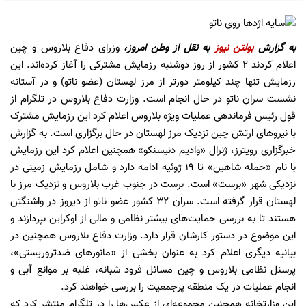
به گزارش
بولتن نیوز
به نقل از وطن امروز،
وزرای دفاع بلاروس و چین
اعلام کردند ۲ کشور از روز دوشنبه رزمایش مشترکی را آغاز کرده‌اند. این
رزمایش تنها چند کیلومتر دورتر از مرز لهستان (عضو ناتو) و در آستانه
نشست سران ناتو در حال انجام است. وزارت دفاع بلاروس در تلگرام از
قول رئیس فرماندهی عملیات ویژه بلاروس اعلام کرد این رزمایش مشترک
با نیروهای ارتش چین نزدیک مرز لهستان در حال برگزاری است. به گزارش
خبرگزاری رویترز، ژنرال «وادیم دنیسنکو» همچنین اعلام کرد این رزمایش
با نام «حمله شاهین» تا ۱۹ ژوئیه ادامه دارد و شامل رزمایش زمینی در
نزدیکی شهر «برست» است. برست در جنوب غرب بلاروس و نزدیک مرز با
لهستان قرار گرفته است. سران ۳۲ کشور عضو ناتو از دیروز در واشنگتن
هستند تا به بررسی حمایت‌های بیشتر نظامی و مالی از اوکراین بپردازند و
این موضوع در دستور کارشان قرار دارد. وزارت دفاع بلاروس همچنین در
بیانیه دیگری اعلام کرد به عنوان بخشی از «مانورهای ضدتروریستی»،
پرسنل نظامی بلاروس و چین مسائل فرود شبانه، غلبه بر موانع آبی و
انجام عملیات در یک منطقه پرجمعیت را بررسی خواهند کرد.
این وزارتخانه همچنین مجموعه‌ای از عکس‌ها را در تلگرام منتشر کرد که