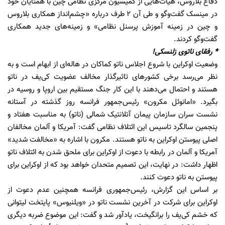
دفاع بلاروس، هیات‌هایی از کمیسیون مرکزی نظامی چین با همتایان خود
در مینسک گفت‌وگو و طی آن ۲ طرف درباره «چشم‌انداز همکاری بلاروس
و چین در زمینه آموزش پرسنل نظامی» و زمینه‌های جدید همکاری
گفت‌وگو کردند.
* رفقای ناتوی زلنسکی!
وضعیت اوکراین با شروع اجلاس ناتو کماکان در هاله‌ای از ابهام است و به
نظر می‌رسد برخی کشورهای تاثیرگذار مخالف عضویت کی‌یف در ناتو
هستند و احتمال می‌دهند با این کار جنگ مستقیم بین اروپا و روسیه در
بگیرد. «امانوئل مکرون» رئیس‌جمهور فرانسه روز گذشته در آستانه
نشست سران سازمان پیمان آتلانتیک شمالی (ناتو) به مناسبت هفتاد و
پنجمین سالگرد تاسیس این ائتلاف نظامی گفت: آمریکا و آلمان مخالفان
اصلی پیوستن اوکراین به ناتو هستند. مکرون با اشاره به «مخالفت شدید»
آمریکا و آلمان در رابطه با دعوت از اوکراین برای ملحق شدن به ائتلاف ناتو
اظهار داشت: در نهایت، این تصمیم متحدان خواهد بود که از اوکراین برای
پیوستن به ناتو دعوت کنند.
بر اساس این گزارش، رئیس‌جمهوری فرانسه همچنین عدم دعوت از
اوکراین برای شرکت در آخرین نشست ناتو در «ویلنیوس» پایتخت لیتوانی
که خشم کی‌یف را برانگیخت، یادآور شد و گفت: این موضوع ضربه دیگری