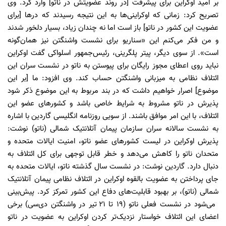
بر امید اوکراین برای پیشرفت [در روند عضویتش در ناتو] وارد کرد. وی
تصریح کرد: زمانی که اوکراینی‌ها به این نتیجه رسیدند که درها [برای
عضویت این کشور در ناتو] باز است اما نه چندان زیاد، بسیار دلخور شدند
و من فکر می‌کنم این «سناریو برای نشست واشنگتن نیز همان‌گونه
است». از سوی دیگر، پیتر پلگرینی، رئیس‌جمهور اسلواکی گفت اوکراین
نباید روی اعطای مجوز رایگان برای پیوستن به ناتو در نشست سران این
ائتلاف نظامی به میزبانی واشنگتن حساب کند. وی افزود: ما [بر این
موضوع] اصرار خواهیم داشت که در بند مربوط به این موضوع ذکر شود
پذیرش در ناتو مشروط به شرایط خاصی باشد و کشورهای عضو این
ائتلاف، با این امر موافق باشند. از سویی روزنامه انگلیسی گاردین با اشاره
به نشست سالانه سران سازمان پیمان آتلانتیک شمالی (ناتو) نوشت:
پذیرش اوکراین در لیست کشورهای عضو ناتو، امنیت ایالات متحده و
متحدان ناتو را کاهش می‌دهد و خطر قابل توجهی برای کل ائتلاف به
دنبال دارد. گاردین نوشت: در نشست سال گذشته ناتو، ایالات متحده به
جای پرداختن به عضویت بالقوه اوکراین در ائتلاف نظامی پیمان آتلانتیک
شمالی (ناتو)، بر بهبود قابلیت‌های دفاع این کشور تمرکز کرد. پیش‌بینی
می‌شود در نشست فعلی ناتو (۱۹ تا ۲۱ تیر در واشنگتن دی‌سی) برخی
اعضای این ائتلاف خواستار نزدیک‌تر کردن اوکراین به عضویت در ناتو