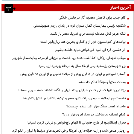
آخرین اخبار
گام جدید برای کاهش مصرف گاز در بخش خانگی
شکنجه رئیس بیمارستان کمال عدوان غزه در زندان رژیم صهیونیستی
تنگه هرمز قابل معامله نیست برای آمریکا معبر باز نکنید
پیامدهای کنوانسیون خزر از واگذاری بحرین هم زیان‌بارتر است
از دشمن ذره ای امید خیرخواهی نباید داشته باشیم
موکب شهدای رزکان؛ ۱۵۲ شب همدلی، خدمت و میزبانی از مردم ولایت‌مدار شهریار
پل شهرستان پل‌سفید پس از ۲۵ سال به مرحله بهره‌برداری رسید
گستره امپراتوری ایران در ۵ قرن پیش از میلاد؛ تصویری از ایران ۲۵ قرن پیش
وحدت مکرّراً و مؤکّداً تذکر داده شد
پزشکیان: تنها کسانی که در خیابان بودند ایران را نگه نداشتند همه سهیم هستند
نشست چهارجانبه سعودی، پاکستان، مصر و ترکیه با تاکید بر کنترل تنش‌ها
ماجرای نصب سنگ مزار اکبر عبدی چیست؟
کدام اهداف زیرساختی در مدار ایران قرار دارد؟
بحران اینفانتینو؛ از طرح جنجالی تا اتهام باج‌خواهی و قربانی کردن اسپانیا
رویترز مدعی شد: وزارت خزانه‌داری آمریکا برخی تحریم‌های مرتبط با ایران را لغو کرد