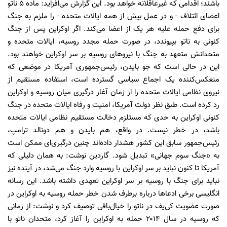
باشند؛ اقدامی که غیرعاقلانه خواهد بود. این گزارش می‌افزاید: ماده ۵ ناتو
اعضای ائتلاف - و در عمل بیش از همه ایالات متحده - را ملزم به جنگ
برای دفع حمله علیه هر یک از اعضا می‌کند. اگر اوکراین پس از جنگ
کنونی به ناتو بپیوندد، در صورت حمله مجدد روسیه، ایالات متحده و
متحدانش متعهد به جنگ با نیروهای روسیه بر سر اوکراین خواهند بود.
این در حالی است که جو بایدن،‌ رئیس‌جمهوری آمریکا در موضعی که
منعکس‌کننده یک اجماع سیاسی گسترده است، استفاده مستقیم از
نیروی نظامی ایالات متحده را از زمان آغاز درگیری میان روسیه و اوکراین
رد کرده است. طبق نظر دولت آمریکا، امنیت و رفاه ایالات متحده در جنگ
کنونی اوکراین به حدی که مستلزم دخالت مستقیم نظامی ایالات متحده
باشد، ‌در خطر نیست. در واقع، هم بایدن و هم دونالد ترامپ،
رئیس‌جمهور سابق این کشور هشدار داده‌اند چنین درگیری‌ای ممکن است
به «جنگ سوم جهانی» تبدیل شود. گاردین نوشت: به همان دلیلی که
آمریکا تا کنون نباید بر سر اوکراین با روسیه وارد جنگ می‌شد، در آینده نیز
نباید برای جنگ با روسیه بر سر اوکراین تعهدی داشته باشد. این رسانه
انگلیسی برخی ادعاها درباره برطرف شدن خطر حمله روسیه به اوکراین در
صورت عضویت کی‌یف در ناتو را خیال‌بافی توصیف کرد و نوشت: از زمانی
که روسیه در سال ۲۰۱۴ حمله به اوکراین را آغاز کرد، متحدان ناتو با