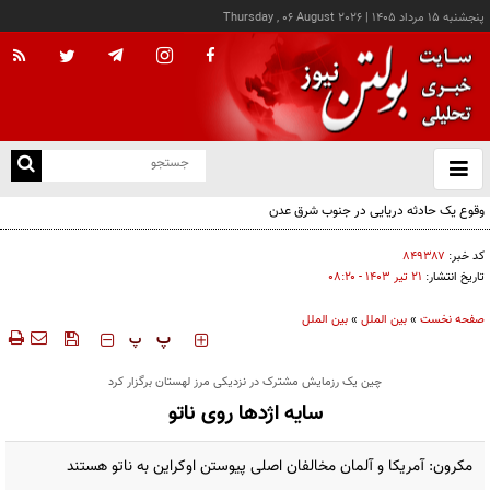
پنجشنبه ۱۵ مرداد ۱۴۰۵
|
Thursday , 06 August 2026
از
و
ته
وقوع یک حادثه دریایی در جنوب شرق عدن
ن
نو
کد خبر:
۸۴۹۳۸۷
تاریخ انتشار:
۲۱ تير ۱۴۰۳ - ۰۸:۲۰
صفحه نخست
»
بین الملل
»
بین الملل
‍‍‍ پ
پ
چین یک رزمایش مشترک در نزدیکی مرز لهستان برگزار کرد
سایه اژدها روی ناتو
مکرون: آمریکا و آلمان مخالفان اصلی پیوستن اوکراین به ناتو هستند