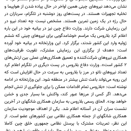
نشان می‌دهد نیروهای چینی همین اواخر در حال پیاده شدن از هواپیما و
تخلیه تجهیزات هستند. در پست‌های روز دوشنبه در تلگرام، سربازان در
حال رژه در یک زمین تمرین هستند. مشخص نیست چه تعداد نیرو در
این رزمایش شرکت دارند. وزارت دفاع چین نیز در بیانیه خود در این باره
اعلام کرد بلاروس یک مراسم خوشامدگویی برای نیروهای چینی که ششم
ژوئیه وارد این کشور شدند، برگزار کرد. این وزارتخانه در بیانیه خود آورده
است: «هدف از برگزاری این رزمایش مشترک، تقویت ظرفیت‌های
همکاری نیروهای شرکت‌کننده و تعمیق همکاری‌های عملی بین ارتش‌های
۲ کشور است». وزارت دفاع بلاروس در پست دیگری در تلگرام اعلام کرد
تعداد نیروهای ناتو در مرز با بلاروس به سرعت در حال افزایش است که
این رویه می‌تواند باعث تنش بیشتر در منطقه شود. این وزارتخانه در ادامه
نوشته است: «بلاروس تمام اقدامات ممکن را برای جلوگیری از تنش انجام
می‌دهد. اگر کسی از مرزها عبور کند، واکنش ما بسیار جدی و خشن
خواهد بود». الحاق رسمی بلاروس به سازمان همکاری شانگهای در آخرین
نشست سران آن در آستانه اعلام شد. یکی از اهداف موجودیت سازمان
همکاری شانگهای از جمله همکاری نظامی بین کشورهای عضو است. از
این نظر، تمرینات مشترک با پرسنل نظامی جمهوری خلق چین کاملا
درست و منطقی به نظر می‌رسد. با این حال باید این واقعیت را هم در نظر