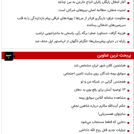
آغاز انتقال رایگان زائران اتباع خارجی به مرز چذابه
‌امنیت شغلی، مطالبه اصلی نیروهای شرکتی است
مقاومت عراق؛ بازیگری فراتر از مرزها | پهپادهای عراقی پیام بازدارندگی را به قلب
سرزمین‌های اشغالی رساندند
هزینه گزاف، دستاورد صفر؛ برگه رأی، پاسخی به ماجراجویی ترامپ
زلزله در دنیای پیام‌رسان‌ها؛ تلگرام ناگهان از اپ‌استور اپل حذف شد
پربحث ترین عناوین
هشتمین کلان شهر ایران مشخص شد
سوابق بیمه شدگان روی سایت تامین اجتماعی
همجنس گرایی در شبکه من و تو
13 توصیه آسان برای رفع بوی بد دهان
مشاهده سامانه آنلاين سوابق بیمه
حكم آيت‌الله مكارم درباره شاهين نجفي
سایتهای همسریابی!
دعايي كه قطعا مستجاب مي‌شود
جزئیات جدید قتل روح الله داداشی