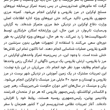
گرفت که مانورهای ضدتروریستی در پس زمینه تمرکز بی‌سابقه نیروهای
مسلح اوکراین در مرز بلاروس و اوکراین انجام می‌شود. کمیته مرزی
جمهوری بلاروس تاکید می‌کند حتی نیروهای ویژه اداره اطلاعات اصلی
وزارت دفاع اوکراین در نزدیکی خط مرزی متمرکز شده‌اند. به گزارش
وب‌سایت تاپ‌وار، در عین حال، این وزارتخانه امکان خرابکاری توسط
ناسیونالیست‌ها را رد نمی‌کند. به هر حال، نیروهای ویژه اوکراینی به طور
دوره‌ای سعی می‌کنند با استفاده از تجهیزات هوایی بدون سرنشین در
قلمرو بلاروس عملیات شناسایی انجام دهند. اما تاکنون تمام این تلاش‌ها
خنثی شده است. با وجود این، در پس‌زمینه تمرکز واحدهای اوکراینی در
مرز با بلاروس، ارتش بلاروس یک بررسی ناگهانی از آمادگی رزمی واحدها
برای انجام وظایف مورد نظر خود انجام داد. سی‌ان‌ان در این باره نوشت:
این تمرینات مشترک در یک زمین آموزشی در نزدیکی شهر برست در مرز
بلاروس و لهستان و حدود ۴۰ مایلی مرز مینسک با اوکراین انجام می‌شود.
پکن و مینسک در سال‌های اخیر دوران حکومت شی‌جین‌پینگ، رهبر چین
و الکساندر لوکاشنکو، رئیس‌جمهور بلاروس که هر دو از متحدان قدرتمند
ولادیمیر پوتین، رئیس‌جمهوری روسیه هستند، روابط خود را افزایش
داده‌اند. آغاز تمرینات نظامی ضدتروریسم این ۲ کشور همزمان با سفر