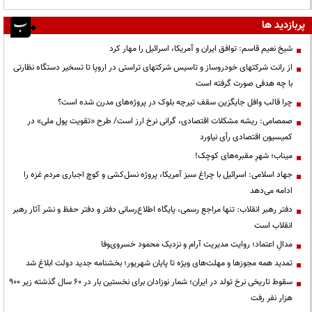
پربازدید ها
شیخ نعیم قاسم: توافق ایران و آمریکا، اسرائیل را مهار کرد
از رانت‌ شرکتهای خودروساز و تاسیس شرکتهای تراستی در اروپا تا تسخیر دستگاه نظارتی
با چه هدفی صورت گرفته است
چرا قالب وافل جایگزین سقف تیرچه بلوک در پروژه‌های مدرن شده است؟
صمصامی: ریشه مشکلات اقتصادی، گرانی نرخ ارز است/ طرح «تقویت پول ملی» در
کمیسیون اقتصادی رأی نیاورد
میناب؛ شهرِ مقبره‌های کوچک!
جهاد اسلامی: اسرائیل با چراغ سبز آمریکا، پروژه نسل‌کشی و کوچ اجباری مردم غزه را
ادامه می‌دهد
دفتر رهبر انقلاب: تنها مراجع رسمی، پایگاه اطلاع‌رسانی دفتر و دفتر حفظ و نشر آثار رهبر
انقلاب است
مدالِ اعتماد؛ روایت مدیریت آرام و نزدیک محمود خسروی‌وفا
تمدید همه مجوزها و مهلت‌های ویژه تا پایان شهریور؛ بخشنامه جدید دولت ابلاغ شد
سقوط تاریخی نرخ تولد در ایران؛ شمار نوزادان برای نخستین بار در ۶۰ سال گذشته زیر ۹۰۰
هزار نفر رفت