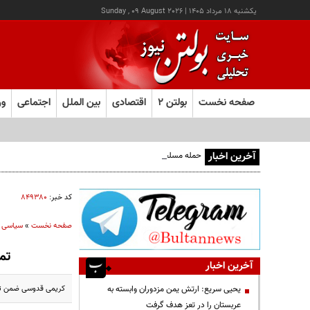
يکشنبه ۱۸ مرداد ۱۴۰۵
|
Sunday , 09 August 2026
صفحه نخست
بولتن ۲
اقتصادی
بین الملل
اجتماعی
ور
آخرین اخبار
حمله مسلحانه به قهوه‌خانه‌ای در زاهدان؛ ۲ نفر جان باختند
کد خبر:
۸۴۹۳۸۰
صفحه نخست
»
سیاسی
تم
آخرین اخبار
کریمی قدوسی ضمن تم
یحیی سریع: ارتش یمن مزدوران وابسته به
عربستان را در تعز هدف گرفت