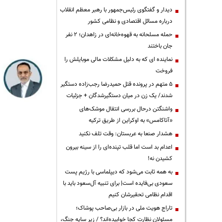
دیدار و گفتگوی رئیس‌جمهور با رهبر معظم انقلاب
درباره مسائل اقتصادی و نظامی کشور
حمله مسلحانه به قهوه‌خانه‌ای در زاهدان؛ ۲ نفر
جان باختند
نماینده ای که به دلیل مشکلات مالی موبایلش را
فروخت
۵ متهم در پرونده قتل حمیدرضا رجب‌زاده دستگیر
شدند/ یک زن در میان دستگیرشدگان + جزئیات
واشنگتن درحال بررسی انتقال موشک‌های
«آتاکامس» به اوکراین از طریق ترکیه
هشدار صنعا به عربستان: وقت تلف نکنید
اعدام بد است اما قلب تپنده‌ای را از سینه بیرون
کشیدن نه!
به همه ثابت می‌شود که دیپلماسی با رژیم پست
سعودی بی‌فایده است| برای تنبیه آل‌سعود باید با
اقدام نظامی تحقیرشان کنیم
تاراج هویت ملی در بازار بی‌صاحب پوشاک؛
مسئولان نظارت کجا خوابیده‌اند؟ / زیر سایه جنگ،