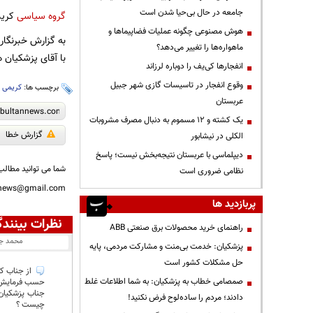
جامعه در حال بی‌حیا شدن است
گروه سیاسی
کریم
هوش مصنوعی چگونه عملیات فضاپیماها و
به گزارش خبرنگار
ماهواره‌ها را تغییر می‌دهد؟
با آقای ‎پزشکیان همکار بودم. در این شانزده سال دل و زبان او را یک رنگ دیدم شخصیت ‎رئیس جمهور چهاردهم دوگانه نیست.
انفجارها کی‌یف را دوباره لرزاند
وقوع انفجار در تاسیسات گازی شهر جبیل
برچسب ها:
کریمی 
عربستان
یک کشته و ۱۲ مسموم به دنبال مصرف مشروبات
گزارش خطا
الکلی در نیشابور
دیپلماسی با عربستان نتیجه‌بخش نیست؛ پاسخ
شما می توانید مطالب 
نظامی ضروری است
nnews@gmail.com
پربازدید ها
نظرات بینندگ
راهنمای خرید محصولات برق صنعتی ABB
محمد جو
پزشکیان: خدمت بی‌منت و مشارکت مردمی، پایه
حل مشکلات کشور است
از جناب کر
صمصامی خطاب به پزشکیان: به شما اطلاعات غلط
حسب فرمایش ام
جناب پزشکیان 
دادند؛ مردم را ساده‌لوح فرض نکنید!
چیست ؟