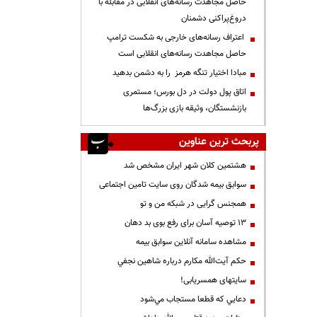
حاصل مجاهدت رسانه‌های انقلابی در مقابله با
دروغ‌پراکنی دشمنان
اعتراف رسانه‌های خارجی به شکست ترامپ
حاصل مجاهدت رسانه‌های انقلابی است
مبادا اختیار تنگه هرمز را به دشمن بدهید
اتاق پول دولت در دل بورس؛ مستمری
بازنشستگان، وثیقه بازی بزرگ‌ها
پربحث ترین عناوین
هشتمین کلان شهر ایران مشخص شد
سوابق بیمه شدگان روی سایت تامین اجتماعی
همجنس گرایی در شبکه من و تو
13 توصیه آسان برای رفع بوی بد دهان
مشاهده سامانه آنلاين سوابق بیمه
حكم آيت‌الله مكارم درباره شاهين نجفي
سایتهای همسریابی!
دعايي كه قطعا مستجاب مي‌شود