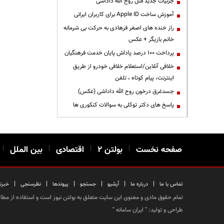
جزئیات جدید قتل روح الله داداشی
آموزش ساخت Apple ID برای کاربران ایرانی
راز خنده های اصغر فرهادی به حرکت بی شرمانه
خانم بازیگر + عکس
پرداخت ۱۰۰ درصد پاداش پایان خدمت فرهنگیان
خلافی آنلاین/استعلام خلافی خودرو از طریق
اینترنت، پیام کوتاه ، تلفن
جسدغرق درخون روح الله داداشی (عکس)
پاسخ های دکتر توکلی به سوالات کنکوری ها
صفحه نخست
|
بولتن ۲
|
اقتصادی
|
بین الملل
|
|
|
|
|
|
|
تماس با ما
درباره ما
آرشیو
جستجو
پیوندها
نظرسنجی
خبرن
تمام حقوق مادی و معنوی این سایت متعلق به بولتن نیوز است و استفاده از مطالب
طراحی و تولید: "
ایران سامانه
"