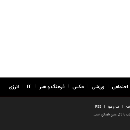
اجتماعی
|
ورزشی
|
عکس
|
فرهنگ و هنر
|
IT
|
انرژی
|
|
امه
آب و هوا
RSS
 با ذکر منبع بلامانع است.