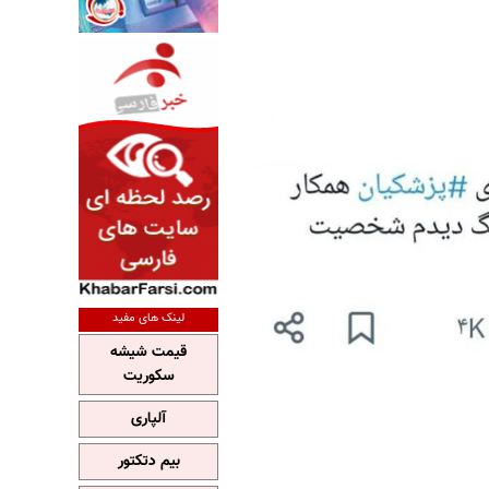
لینک های مفید
قیمت شیشه
سکوریت
آلپاری
بیم دتکتور