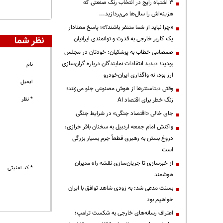
3 اشتباه رایج در انتخاب رنگ صنعتی که
هزینه‌اش را سال‌ها می‌پردازید...
«چرا نباید از شما متنفر باشند؟»؛ پاسخ معنادار
نظر شما
یک کاربر خارجی به قدرت و توانمندی ایرانیان
صمصامی خطاب به پزشکیان: خودتان در مجلس
بودید؛ دیدید انتقادات نمایندگان درباره گران‌سازی
نام
ارز بود، نه واگذاری ایران‌خودرو
ایمیل
وقتی دیتاسنترها از هوش مصنوعی جلو می‌زنند؛
* نظر
زنگ خطر برای اقتصاد AI
جای خالی «اقتصاد جنگی» در شرایط جنگی
واکنش امام جمعه اردبیل به سخنان باقر خرازی:
دروغ بستن به رهبری قطعاً جرم بسیار بزرگی
است
از خبرسازی تا جریان‌سازی نقشه راه مدیران
* کد امنیتی
هوشمند
بسنت مدعی شد: به زودی شاهد توافق با ایران
خواهیم بود
اعتراف رسانه‌های خارجی به شکست ترامپ؛