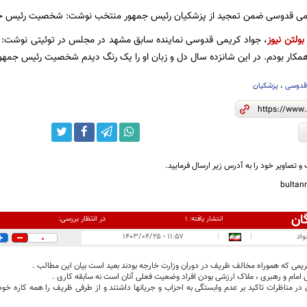
ی قدوسی ضمن تمجید از پزشکیان رئیس جمهور منتخب نوشت: شخصیت رئیس جمه
بولتن نیوز
قدوسی
،
پزشکیان
و تصاویر خود را به آدرس زیر ارسال فرمایید.
bulta
ان
در انتظار بررسی:
انتشار یافته:
۱
اد
|
|
۱۱:۵۷ - ۱۴۰۳/۰۴/۲۵
0
یمی که هموراه مخالف ظریف در دوران وزارت خارجه بودند بعید است بیان این مطالب .
ام و رهبری ، ملاک ارزشی بودن افراد وضعیت فعلی آنان است نه سابقه کاری .
در مناظرات تاکید بر عدم وابستگی به احزاب و جریانها داشتند و از طرفی ظریف را همه کاره خود 