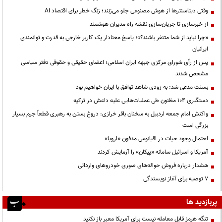
وقتی دیتاسنترها از هوش مصنوعی جلو می‌زنند؛ زنگ خطر برای اقتصاد AI
از خبرسازی تا جریان‌سازی نقشه راه مدیران هوشمند
«چرا نباید از شما متنفر باشند؟»؛ پاسخ معنادار یک کاربر خارجی به قدرت و توانمندی
ایرانیان
پس از رأی شورای مرکزی جبهه ایران اسلامی؛ اعضای حقیقی و حقوقی دفتر سیاسی
مشخص شدند
بسنت مدعی شد: به زودی شاهد توافق با ایران خواهیم بود
دستگیری ۱۰۴ مظنون طی عملیات‌هایی علیه داعش در ترکیه
واکنش امام جمعه اردبیل به سخنان باقر خرازی: دروغ بستن به رهبری قطعاً جرم بسیار
بزرگی است
احتمال وجود حیات در اقیانوس مدفون «اروپا»
آمریکا و اسرائیل سامانه «پیکان» را آزمایش کردند
هشدار درباره فروش حواله‌های صوری خودروهای وارداتی
۷ توصیه برای آغاز نویسندگی
پربازدید ها
تنگه هرمز قابل معامله نیست برای آمریکا معبر باز نکنید