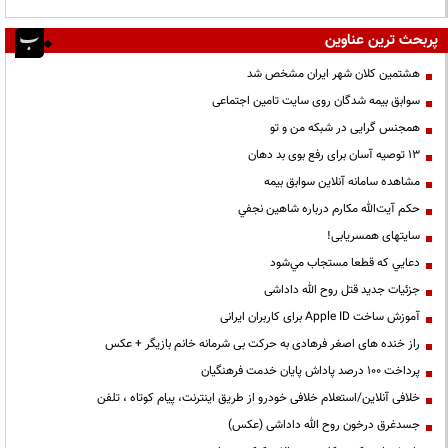
پربحث ترین عناوین
هشتمین کلان شهر ایران مشخص شد
سوابق بیمه شدگان روی سایت تامین اجتماعی
همجنس گرایی در شبکه من و تو
13 توصیه آسان برای رفع بوی بد دهان
مشاهده سامانه آنلاين سوابق بیمه
حكم آيت‌الله مكارم درباره شاهين نجفي
سایتهای همسریابی!
دعايي كه قطعا مستجاب مي‌شود
جزئیات جدید قتل روح الله داداشی
آموزش ساخت Apple ID برای کاربران ایرانی
راز خنده های اصغر فرهادی به حرکت بی شرمانه خانم بازیگر + عکس
پرداخت ۱۰۰ درصد پاداش پایان خدمت فرهنگیان
خلافی آنلاین/استعلام خلافی خودرو از طریق اینترنت، پیام کوتاه ، تلفن
جسدغرق درخون روح الله داداشی (عکس)