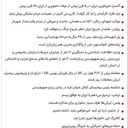
گستره امپراتوری ایران در ۵ قرن پیش از میلاد؛ تصویری از ایران ۲۵ قرن پیش
باید افراد کارآمدتر را به کار گرفت/ کاری می کنیم در معیشت مردم مشکلی پیش نیاید
موکب شهدای رزکان؛ ۱۵۲ شب همدلی، خدمت و میزبانی از مردم ولایت‌مدار شهریار
رویترز: هشدار صریح ایران خطر شروع جنگ را متوقف کرد
پل شهرستان پل‌سفید پس از ۲۵ سال به مرحله بهره‌برداری رسید
پیامدهای کنوانسیون خزر از واگذاری بحرین هم زیان‌بارتر است
وزارت اطلاعات: شناسایی و دستگیری ۲۱ نفر از مزدوران مرتبط با سازمان جاسوسی و
تروریستی رژیم صهیونیستی و بازداشت ۴ نفر از اعضای باندهای مسلح شرارت و اغتشاش
در استان کرمان
معامله بیش از ۴۱۳ هزار تن کالا در بازار فیزیکی بورس کالا / حراج باز و پتروشیمی پیشران
ارزش معاملات روز شدند
شکنجه رئیس بیمارستان کمال عدوان غزه در زندان رژیم صهیونیستی
ترامپ: ترجیح می‌دهم با ایران به توافق برسم
ونس: ایرانی‌ها طرف بسیار دشواری برای مذاکره هستند
از دشمن ذره ای امید خیرخواهی نباید داشته باشیم
کالابرگ این خانوارها امروز شارژ شد
حمله نیروهای اسرائیلی به خبرنگار پرس‌تی‌وی