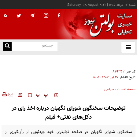
شنبه ۱۷ مرداد ۱۴۰۵
|
Saturday , 08 August 2026
از
و
ته
پزشکیان: خدمت بی‌منت و مشارکت مردمی، پایه حل مشکلات کشور است
ن
نو
کد خبر:
۸۴۹۳۵۲
تاریخ انتشار:
۲۰ تير ۱۴۰۳ - ۲۰:۰۱
صفحه نخست
»
سیاسی
‍‍‍ پ
پ
توضیحات سخنگوی شورای نگهبان درباره اخذ رای در
دکل‌های نفتی+ فیلم
سخنگوی شورای نگهبان در صفحه توئیتری خود ویدئویی از رأی‌گیری از