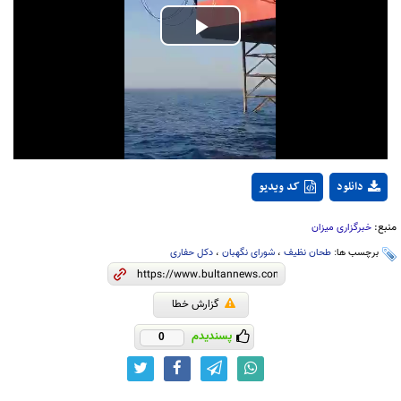
Play
Video
دانلود
کد ویدیو
منبع:
خبرگزاری میزان
برچسب ها:
طحان نظیف
،
شورای نگهبان
،
دکل حفاری
گزارش خطا
پسندیدم
0