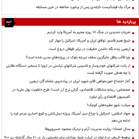
مرگ یک فوتبالیست تایلندی پس از برخورد صاعقه در حین مسابقه
پربازدید ها
ضربات شدیدی در جنگ ۱۷ روزه محرم به آمریکا وارد کردیم
شیخ نعیم قاسم: توافق ایران و آمریکا، اسرائیل را مهار کرد
اربعین زنده نگه داشتنِ حقیقت در برابر طوفانِ دروغ است.
چرا قالب وافل جایگزین سقف تیرچه بلوک در پروژه‌های مدرن شده است؟
از رانت‌ شرکتهای خودروساز و تاسیس شرکتهای تراستی در اروپا تا تسخیر دستگاه نظارتی
با چه هدفی صورت گرفته است
آغاز اجتماع خون‌خواهی اقای شهید ایران در پیاده‌روی جاماندگان اربعین
صمصامی: ریشه مشکلات اقتصادی، گرانی نرخ ارز است/ طرح «تقویت پول ملی» در
کمیسیون اقتصادی رأی نیاورد
میناب؛ شهرِ مقبره‌های کوچک!
جهاد اسلامی: اسرائیل با چراغ سبز آمریکا، پروژه نسل‌کشی و کوچ اجباری مردم غزه را
ادامه می‌دهد
مدالِ اعتماد؛ روایت مدیریت آرام و نزدیک محمود خسروی‌وفا
سقوط تاریخی نرخ تولد در ایران؛ شمار نوزادان برای نخستین بار در ۶۰ سال گذشته زیر ۹۰۰