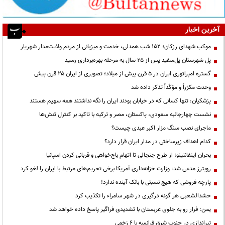
آخرین اخبار
موکب شهدای رزکان؛ ۱۵۲ شب همدلی، خدمت و میزبانی از مردم ولایت‌مدار شهریار
پل شهرستان پل‌سفید پس از ۲۵ سال به مرحله بهره‌برداری رسید
گستره امپراتوری ایران در ۵ قرن پیش از میلاد؛ تصویری از ایران ۲۵ قرن پیش
وحدت مکرّراً و مؤکّداً تذکر داده شد
پزشکیان: تنها کسانی که در خیابان بودند ایران را نگه نداشتند همه سهیم هستند
نشست چهارجانبه سعودی، پاکستان، مصر و ترکیه با تاکید بر کنترل تنش‌ها
ماجرای نصب سنگ مزار اکبر عبدی چیست؟
کدام اهداف زیرساختی در مدار ایران قرار دارد؟
بحران اینفانتینو؛ از طرح جنجالی تا اتهام باج‌خواهی و قربانی کردن اسپانیا
رویترز مدعی شد: وزارت خزانه‌داری آمریکا برخی تحریم‌های مرتبط با ایران را لغو کرد
پارچه فروشی که هیچ نسبتی با بانک آینده ندارد!
حشدالشعبی هر گونه درگیری در شهر سامراء را تکذیب کرد
یمن: فرار رو به جلوی عربستان با تشدیدی فراگیر پاسخ داده خواهد شد
تیراندازی در جنوب شرق فرانسه با ۶ زخمی