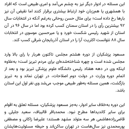
این مسئله در ادوار دیگر نیز به چشم می‌آمد و امری طبیعی است که افراد
با همشهری یا هم‌زبان خود ارتباط بیشتری برقرار کنند اما نقیض آن نیز
بارها رخ داده است؛ برای مثال حسن روحانی به‌رغم آنکه در انتخابات سال
92 بیشترین رأی را در استان سمنان کسب کرده بود اما در سال 96 در آن
استان از شهید رئیسی شکست خورد و یا میرحسین موسوی در انتخابات
سال 88 نتوانست اکثریت آرا را در استان آذربایجان شرقی کسب کند.
مسعود پزشکیان از دوره هشتم مجلس تاکنون هربار با رای بالا وارد
مجلس شده است و چهره شناخته‌شده‌ای برای مردم تبریز است؛ به‌علاوه
اینکه وی در دهه هفتاد رئیس دانشگاه علوم پزشکی تبریز بود و بعد از
اتمام دوره وزارت در دولت دوم اصلاحات، در تهران نماند و به تبریز
بازگشت، همین مسئله به‌طور طبیعی موجب می‌شد وی نفر اول این استان
باشد.
این دوره به‌خلاف سایر ادوار، به‌جز مسعود پزشکیان، مسئله تعلق به اقوام
برای سایر کاندیداها مطرح نبود. محمدباقر قالیباف، سعید جلیلی و
قاضی‌زاده‌هاشمی هر سه متولد مشهد هستند؛ علیرضا زاکانی و مصطفی
پورمحمدی نیز سال‌هاست در تهران ساکن‌اند و حیطه مسئولیت‌هایشان