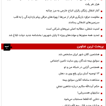
هزار نفر رفت
آغاز انتقال رایگان زائران اتباع خارجی به مرز چذابه
مقاومت عراق؛ بازیگری فراتر از مرزها | پهپادهای عراقی پیام بازدارندگی را به قلب
سرزمین‌های اشغالی رساندند
‌امنیت شغلی، مطالبه اصلی نیروهای شرکتی است
تمدید همه مجوزها و مهلت‌های ویژه تا پایان شهریور؛ بخشنامه جدید دولت ابلاغ شد
پربحث ترین عناوین
هشتمین کلان شهر ایران مشخص شد
سوابق بیمه شدگان روی سایت تامین اجتماعی
همجنس گرایی در شبکه من و تو
13 توصیه آسان برای رفع بوی بد دهان
مشاهده سامانه آنلاين سوابق بیمه
حكم آيت‌الله مكارم درباره شاهين نجفي
سایتهای همسریابی!
دعايي كه قطعا مستجاب مي‌شود
جزئیات جدید قتل روح الله داداشی