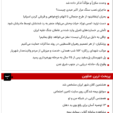
وحدت مکرّراً و مؤکّداً تذکر داده شد
ماجرای نصب سنگ مزار اکبر عبدی چیست؟
بحران اینفانتینو؛ از طرح جنجالی تا اتهام باج‌خواهی و قربانی کردن اسپانیا
دست نزنید؛ لمس نوزاد حیات وحش می‌تواند منجر به رد شدنشان توسط مادرشان شود
تأملی بر خسارت‌های نامرئی وارد شده بر عاملان جنگ علیه ایران
چاقی به دلیل بی‌ارادگی نیست؛ مغز می‌خواهد چاق بمانیم!
پزشکیان: از هر تصمیم رهبران فلسطینی در روند مذاکرات حمایت می‌کنیم
موکب شهدای رزکان؛ ۱۵۲ شب همدلی، خدمت و میزبانی از مردم ولایت‌مدار شهریار
پل شهرستان پل‌سفید پس از ۲۵ سال به مرحله بهره‌برداری رسید
وقوع یک حادثه دریایی در جنوب شرق عدن
پربحث ترین عناوین
هشتمین کلان شهر ایران مشخص شد
سوابق بیمه شدگان روی سایت تامین اجتماعی
همجنس گرایی در شبکه من و تو
13 توصیه آسان برای رفع بوی بد دهان
مشاهده سامانه آنلاين سوابق بیمه