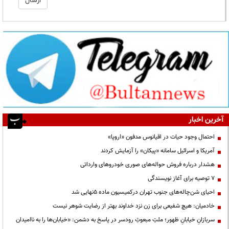
آخرین اخبار
احتمال وجود حیات در اقیانوس مدفون «اروپا»
آمریکا و اسرائیل سامانه «پیکان» را آزمایش کردند
هشدار درباره فروش حواله‌های صوری خودروهای وارداتی
۷ توصیه برای آغاز نویسندگی
احیای شن‌چاله‌های جنوب تهران درکمیسیون ماده ۵نهایی شد
خادمیان: هیچ شفیعی برای زن نزد خداوند بهتر از رضایت شوهر نیست
سربازانِ خیابانِ ظهور؛ ملتِ مبعوثِ رودسر در پاسخ به دشمن: «خیابان‌ها را به ناامیدان