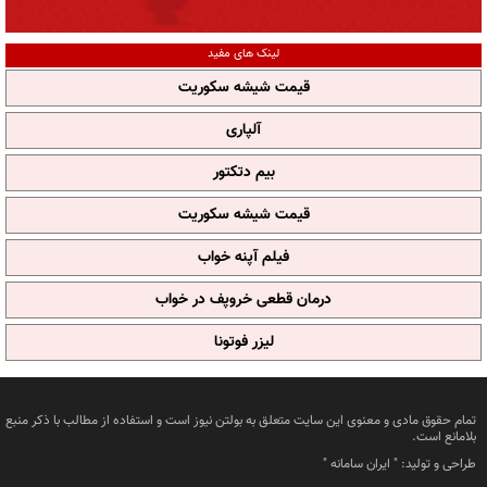
لینک های مفید
قیمت شیشه سکوریت
آلپاری
بیم دتکتور
قیمت شیشه سکوریت
فیلم آپنه خواب
درمان قطعی خروپف در خواب
لیزر فوتونا
تمام حقوق مادی و معنوی این سایت متعلق به بولتن نیوز است و استفاده از مطالب با ذکر منبع
بلامانع است.
طراحی و تولید: "
ایران سامانه
"