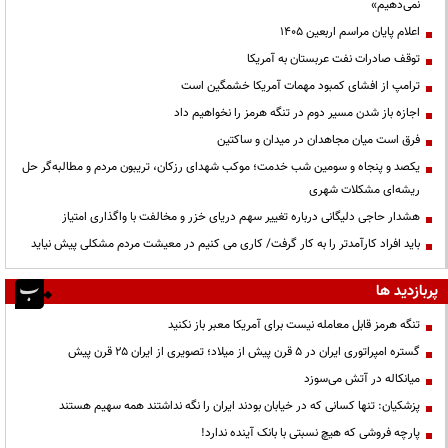
نمی‌دهیم»
اعلام پایان مراسم اربعین ۱۴۰۵
توقف صادرات نفت عربستان به آمریکا
ترامپ از افشای کمبود مهمات آمریکا خشمگین است
اجازه باز شدن مسیر دوم در تنگه هرمز را نخواهیم داد
فرق است میان مجاهدان در میدان و ساکتین
یکصد و پنجاه و سومین شب خدمت؛ موکب شهدای رزکان، تریبون مردم و مطالبه‌گر حل
ریشه‌ای مشکلات شهری
هشدار حاجی دلیگانی درباره تغییر سهم دریای خزر و مخالفت با واگذاری امتیاز
باید افراد کارآمدتر را به کار گرفت/ کاری می کنیم در معیشت مردم مشکلی پیش نیاید
پربازدید ها
تنگه هرمز قابل معامله نیست برای آمریکا معبر باز نکنید
گستره امپراتوری ایران در ۵ قرن پیش از میلاد؛ تصویری از ایران ۲۵ قرن پیش
میانکاله در آتش می‌سوزد
پزشکیان: تنها کسانی که در خیابان بودند ایران را نگه نداشتند همه سهیم هستند
پارچه فروشی که هیچ نسبتی با بانک آینده ندارد!