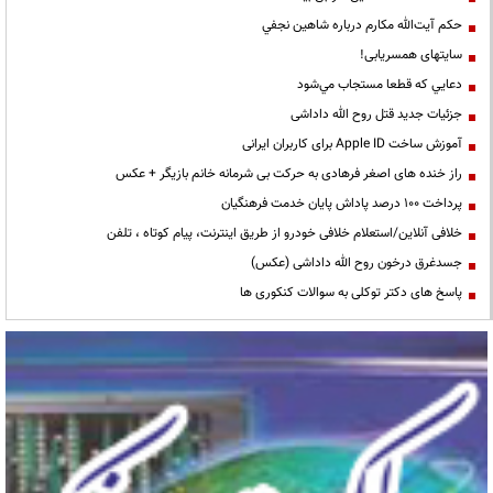
حكم آيت‌الله مكارم درباره شاهين نجفي
سایتهای همسریابی!
دعايي كه قطعا مستجاب مي‌شود
جزئیات جدید قتل روح الله داداشی
آموزش ساخت Apple ID برای کاربران ایرانی
راز خنده های اصغر فرهادی به حرکت بی شرمانه خانم بازیگر + عکس
پرداخت ۱۰۰ درصد پاداش پایان خدمت فرهنگیان
خلافی آنلاین/استعلام خلافی خودرو از طریق اینترنت، پیام کوتاه ، تلفن
جسدغرق درخون روح الله داداشی (عکس)
پاسخ های دکتر توکلی به سوالات کنکوری ها