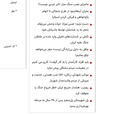
ایمیل
ماجرای نصب سنگ مزار اکبر عبدی چیست؟
بحران اینفانتینو؛ از طرح جنجالی تا اتهام
* نظر
باج‌خواهی و قربانی کردن اسپانیا
دست نزنید؛ لمس نوزاد حیات وحش می‌تواند
منجر به رد شدنشان توسط مادرشان شود
تأملی بر خسارت‌های نامرئی وارد شده بر عاملان
جنگ علیه ایران
* کد امنیتی
چاقی به دلیل بی‌ارادگی نیست؛ مغز می‌خواهد
چاق بمانیم!
باید افراد کارآمدتر را به کار گرفت/ کاری می کنیم
در معیشت مردم مشکلی پیش نیاید
موکب شهدای رزکان؛ ۱۵۲ شب همدلی، خدمت و
میزبانی از مردم ولایت‌مدار شهریار
رویترز: هشدار صریح ایران خطر شروع جنگ را
متوقف کرد
پل شهرستان پل‌سفید پس از ۲۵ سال به مرحله
بهره‌برداری رسید