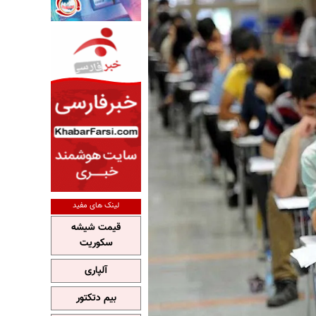
لینک های مفید
قیمت شیشه
سکوریت
آلپاری
بیم دتکتور