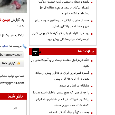
یکصد و پنجاه و سومین شب خدمت؛ موکب
شهدای رزکان، تریبون مردم و مطالبه‌گر حل
ریشه‌ای مشکلات شهری
به گزارش
بولتن ن
هشدار حاجی دلیگانی درباره تغییر سهم دریای
شدند.
خزر و مخالفت با واگذاری امتیاز
باید افراد کارآمدتر را به کار گرفت/ کاری می کنیم
ارتکاب هر یک از ا
در معیشت مردم مشکلی پیش نیاید
برچسب ها:
کنکور
،
پربازدید ها
تنگه هرمز قابل معامله نیست برای آمریکا معبر باز
گزارش خطا
نکنید
گستره امپراتوری ایران در ۵ قرن پیش از میلاد؛
شما می توانید مطالب 
تصویری از ایران ۲۵ قرن پیش
nnews@gmail.com
میانکاله در آتش می‌سوزد
پارچه فروشی که هیچ نسبتی با بانک آینده ندارد!
نظر شما
پزشکیان: تنها کسانی که در خیابان بودند ایران را
نگه نداشتند همه سهیم هستند
نام
وحدت مکرّراً و مؤکّداً تذکر داده شد