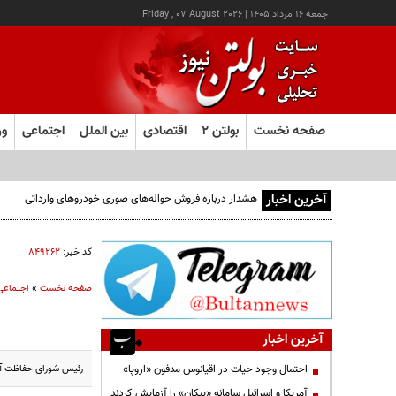
جمعه ۱۶ مرداد ۱۴۰۵
|
Friday , 07 August 2026
صفحه نخست
بولتن ۲
اقتصادی
بین الملل
اجتماعی
ور
آخرین اخبار
هشدار درباره فروش حواله‌های صوری خودروهای وارداتی
کد خبر:
۸۴۹۲۶۲
صفحه نخست
»
اجتماعی
آخرین اخبار
رئیس شورای حفاظت آز
احتمال وجود حیات در اقیانوس مدفون «اروپا»
آمریکا و اسرائیل سامانه «پیکان» را آزمایش کردند