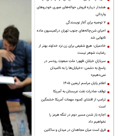
هشدار درباره فروش حواله‌های صوری خودروهای
وارداتی
۷ توصیه برای آغاز نویسندگی
احیای شن‌چاله‌های جنوب تهران درکمیسیون ماده
۵نهایی شد
خادمیان: هیچ شفیعی برای زن نزد خداوند بهتر از
رضایت شوهر نیست
سربازانِ خیابانِ ظهور؛ ملتِ مبعوثِ رودسر در
پاسخ به دشمن: «خیابان‌ها را به ناامیدان
نمی‌دهیم»
اعلام پایان مراسم اربعین ۱۴۰۵
توقف صادرات نفت عربستان به آمریکا
ترامپ از افشای کمبود مهمات آمریکا خشمگین
است
اجازه باز شدن مسیر دوم در تنگه هرمز را
نخواهیم داد
فرق است میان مجاهدان در میدان و ساکتین