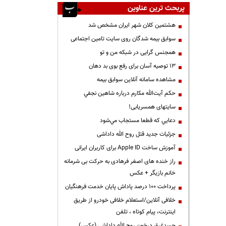
پربحث ترین عناوین
هشتمین کلان شهر ایران مشخص شد
سوابق بیمه شدگان روی سایت تامین اجتماعی
همجنس گرایی در شبکه من و تو
13 توصیه آسان برای رفع بوی بد دهان
مشاهده سامانه آنلاين سوابق بیمه
حكم آيت‌الله مكارم درباره شاهين نجفي
سایتهای همسریابی!
دعايي كه قطعا مستجاب مي‌شود
جزئیات جدید قتل روح الله داداشی
آموزش ساخت Apple ID برای کاربران ایرانی
راز خنده های اصغر فرهادی به حرکت بی شرمانه
خانم بازیگر + عکس
پرداخت ۱۰۰ درصد پاداش پایان خدمت فرهنگیان
خلافی آنلاین/استعلام خلافی خودرو از طریق
اینترنت، پیام کوتاه ، تلفن
جسدغرق درخون روح الله داداشی (عکس)