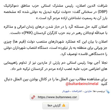
شرافت الدین اصلان، رئیس مشترک استانی حزب مناطق دموکراتیک
(DBP) در سخنانی گفت: «دولت ترکیه تبدیل به دولتی شده که مشخصه
بارز آن به رسمیت نشناختن اراده مردم کُرد است.»
اصلان کلید حل مسئله کُرد را در «باز شدن درهای زندان امرالی و مذاکره
با عبدالله اوجالان رهبر در بند حزب کارگران کردستان (PKK)» دانست.
اصلان با بیان این که عملکرد شهردارهای منتصب دولت (قیم ها) چیزی
جز ویرانی برای منطقه به بار نیاورده است، دستگاه انتصاب شهرداران دولتی
را «دستگاهی فاسد» توصیف کرد.
نجلا آجی بودا رئیس استانی دم پارتی از ماردین نیز از تداوم راهپیمایی
های اعتراضی حزب علیه غصب اراده مردم در کردستان ترکیه خبر داد.
برای مشاهده مطالب بین الملل ما را در کانال بولتن بین الملل دنبال
کنید
bultanbeinolmelal@
برچسب ها:
ماردین
،
اعتراضات
،
شهردار
گزارش خطا