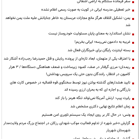
سفر فرمانده سنتکام به اراضی اشغالی
خبر تعطیلی مدرسه ایرانی در کویت به صورت رسمی اعلام نشده
یمن: تشکیل ائتلاف هرگز مانع مجازات عربستان به خاطر جنایاتش علیه ملت یمن نخواهد
شد
نشان استاندارد به معنای پایان مسئولیت خودروساز نیست
غریبه به دادمون نمی‌رسه؛ ایرانی بخریم!
بسته اینترنت رایگان برای خبرنگاران فعال شد
با اعتراف یکی از متهمان، ابعاد تازه‌ای از پرونده ربایش و قتل حمیدرضا رجب‌زاده آشکار شد
ریمـدان؛ مرزی گرفتار در صف، کمبود زیرساخت و ضعف هماهنگی دستگاه‌ها / ۳ هزار
کامیون در انتظار، رانندگان بدون حتی یک سرویس بهداشتی!
تایید هشدارهای گذشته بولتن نیوز توسط سخنگوی قوه قضائیه در خصوص کارت های
بارزگانی و اجاره ای که به بحران ارزی رسیده اند
رابرت پیپ: ارتش آمریکا نمی‌تواند تنگه هرمز را باز کند
زمان اعلام نتایج نهایی دکتری مشخص شد
ونس: در حال کار بر روی ایجاد یک سیستم ناوبری امن هستیم
گزارش «خبر شهر» از تداوم فعالیت موکب شهدای رزکان در اجتماع بزرگ مردم ولایت‌مدار
شهرستان شهریار
گزارشی از حادثه دریایی در سواحل عمان