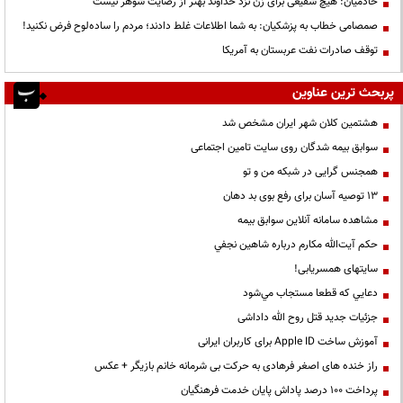
خادمیان: هیچ شفیعی برای زن نزد خداوند بهتر از رضایت شوهر نیست
صمصامی خطاب به پزشکیان: به شما اطلاعات غلط دادند؛ مردم را ساده‌لوح فرض نکنید!
توقف صادرات نفت عربستان به آمریکا
پربحث ترین عناوین
هشتمین کلان شهر ایران مشخص شد
سوابق بیمه شدگان روی سایت تامین اجتماعی
همجنس گرایی در شبکه من و تو
13 توصیه آسان برای رفع بوی بد دهان
مشاهده سامانه آنلاين سوابق بیمه
حكم آيت‌الله مكارم درباره شاهين نجفي
سایتهای همسریابی!
دعايي كه قطعا مستجاب مي‌شود
جزئیات جدید قتل روح الله داداشی
آموزش ساخت Apple ID برای کاربران ایرانی
راز خنده های اصغر فرهادی به حرکت بی شرمانه خانم بازیگر + عکس
پرداخت ۱۰۰ درصد پاداش پایان خدمت فرهنگیان