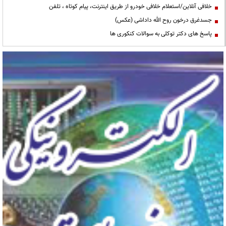
خلافی آنلاین/استعلام خلافی خودرو از طریق اینترنت، پیام کوتاه ، تلفن
جسدغرق درخون روح الله داداشی (عکس)
پاسخ های دکتر توکلی به سوالات کنکوری ها