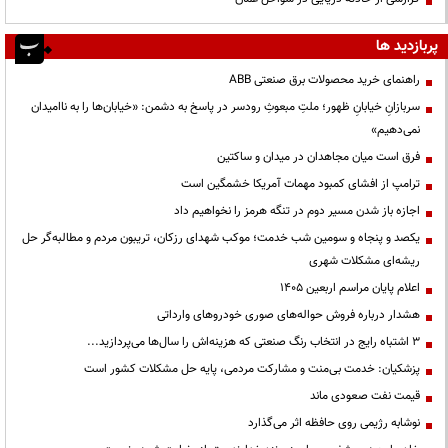
پربازدید ها
راهنمای خرید محصولات برق صنعتی ABB
سربازانِ خیابانِ ظهور؛ ملتِ مبعوثِ رودسر در پاسخ به دشمن: «خیابان‌ها را به ناامیدان
نمی‌دهیم»
فرق است میان مجاهدان در میدان و ساکتین
ترامپ از افشای کمبود مهمات آمریکا خشمگین است
اجازه باز شدن مسیر دوم در تنگه هرمز را نخواهیم داد
یکصد و پنجاه و سومین شب خدمت؛ موکب شهدای رزکان، تریبون مردم و مطالبه‌گر حل
ریشه‌ای مشکلات شهری
اعلام پایان مراسم اربعین ۱۴۰۵
هشدار درباره فروش حواله‌های صوری خودروهای وارداتی
3 اشتباه رایج در انتخاب رنگ صنعتی که هزینه‌اش را سال‌ها می‌پردازید...
پزشکیان: خدمت بی‌منت و مشارکت مردمی، پایه حل مشکلات کشور است
قیمت نفت صعودی ماند
نوشابه رژیمی روی حافظه اثر می‌گذارد