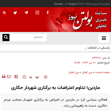
يکشنبه ۱۸ مرداد ۱۴۰۵
|
Sunday , 09 August 2026
از
و
ته
زلنسکی در انتخابات ریاست جمهوری اوکراین شکست می‌خورد
ن
نو
کد خبر:
۸۴۹۲۱۷
تاریخ انتشار:
۱۸ تير ۱۴۰۳ - ۱۶:۵۷
صفحه نخست
»
بین الملل
»
بین الملل
‍‍‍ پ
پ
ماردین؛ تداوم اعتراضات به برکناری شهردار حکاری
فعالان سیاسی کرد در ماردین در اعتراض به برکناری شهردار منتخب مردم
حکاری، دست به راهپیمایی زدند.