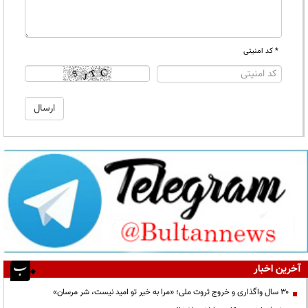
* کد امنیتی
آخرین اخبار
۳۰ سال واگذاری و خروج ثروت ملی؛ «مرا به خیر تو امید نیست، شر مرسان»