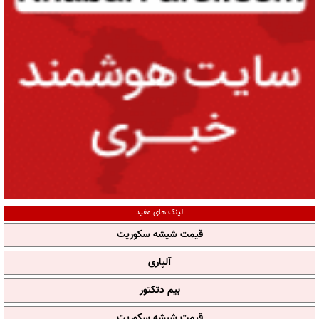
لینک های مفید
قیمت شیشه سکوریت
آلپاری
بیم دتکتور
قیمت شیشه سکوریت