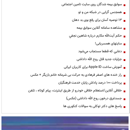
سوابق بیمه شدگان روی سایت تامین اجتماعی
همجنس گرایی در شبکه من و تو
13 توصیه آسان برای رفع بوی بد دهان
مشاهده سامانه آنلاين سوابق بیمه
حكم آيت‌الله مكارم درباره شاهين نجفي
سایتهای همسریابی!
دعايي كه قطعا مستجاب مي‌شود
جزئیات جدید قتل روح الله داداشی
آموزش ساخت Apple ID برای کاربران ایرانی
راز خنده های اصغر فرهادی به حرکت بی شرمانه خانم بازیگر + عکس
پرداخت ۱۰۰ درصد پاداش پایان خدمت فرهنگیان
خلافی آنلاین/استعلام خلافی خودرو از طریق اینترنت، پیام کوتاه ، تلفن
جسدغرق درخون روح الله داداشی (عکس)
پاسخ های دکتر توکلی به سوالات کنکوری ها