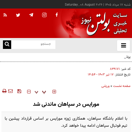
شنبه ۱۷ مرداد ۱۴۰۵
|
Saturday , 08 August 2026
از
و
ته
پزشکیان: خدمت بی‌منت و مشارکت مردمی، پایه حل مشکلات کشور است
ن
نو
کد خبر:
۸۴۹۱۷۱
تاریخ انتشار:
۱۷ تير ۱۴۰۳ - ۱۴:۵۴
صفحه نخست
»
ورزشی
‍‍‍ پ
پ
مورایس در سپاهان ماندنی شد
با اعلام باشگاه سپاهان، همکاری ژوزه مورایس بر اساس قرارداد پیشین با
تیم فوتبال سپاهان ادامه پیدا خواهد کرد.