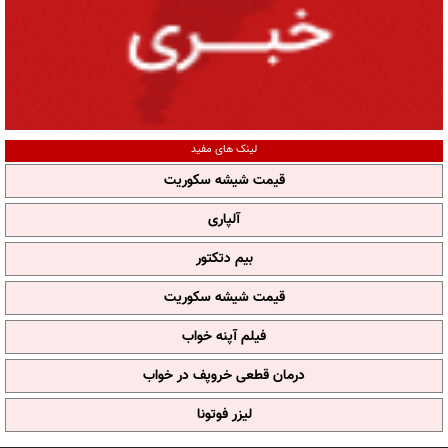
لینک های مفید
قیمت شیشه سکوریت
آلپاری
بیم دتکتور
قیمت شیشه سکوریت
فیلم آپنه خواب
درمان قطعی خروپف در خواب
لیزر فوتونا