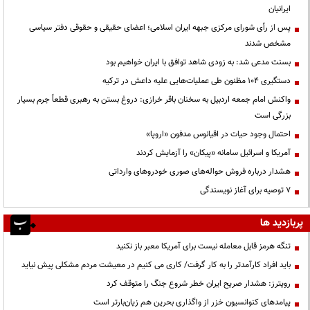
ایرانیان
پس از رأی شورای مرکزی جبهه ایران اسلامی؛ اعضای حقیقی و حقوقی دفتر سیاسی
مشخص شدند
بسنت مدعی شد: به زودی شاهد توافق با ایران خواهیم بود
دستگیری ۱۰۴ مظنون طی عملیات‌هایی علیه داعش در ترکیه
واکنش امام جمعه اردبیل به سخنان باقر خرازی: دروغ بستن به رهبری قطعاً جرم بسیار
بزرگی است
احتمال وجود حیات در اقیانوس مدفون «اروپا»
آمریکا و اسرائیل سامانه «پیکان» را آزمایش کردند
هشدار درباره فروش حواله‌های صوری خودروهای وارداتی
۷ توصیه برای آغاز نویسندگی
پربازدید ها
تنگه هرمز قابل معامله نیست برای آمریکا معبر باز نکنید
باید افراد کارآمدتر را به کار گرفت/ کاری می کنیم در معیشت مردم مشکلی پیش نیاید
رویترز: هشدار صریح ایران خطر شروع جنگ را متوقف کرد
پیامدهای کنوانسیون خزر از واگذاری بحرین هم زیان‌بارتر است