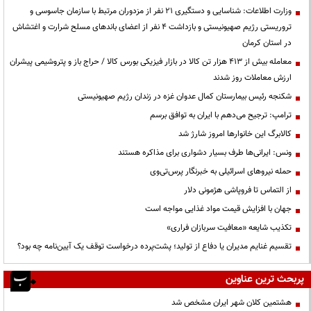
وزارت اطلاعات: شناسایی و دستگیری ۲۱ نفر از مزدوران مرتبط با سازمان جاسوسی و
تروریستی رژیم صهیونیستی و بازداشت ۴ نفر از اعضای باندهای مسلح شرارت و اغتشاش
در استان کرمان
معامله بیش از ۴۱۳ هزار تن کالا در بازار فیزیکی بورس کالا / حراج باز و پتروشیمی پیشران
ارزش معاملات روز شدند
شکنجه رئیس بیمارستان کمال عدوان غزه در زندان رژیم صهیونیستی
ترامپ: ترجیح می‌دهم با ایران به توافق برسم
کالابرگ این خانوارها امروز شارژ شد
ونس: ایرانی‌ها طرف بسیار دشواری برای مذاکره هستند
حمله نیروهای اسرائیلی به خبرنگار پرس‌تی‌وی
از التماس تا فروپاشی هژمونی دلار
جهان با افزایش قیمت مواد غذایی مواجه است
تکذیب شایعه «معافیت سربازان فراری»
تقسیم غنایم مدیران یا دفاع از تولید؛ پشت‌پرده درخواست توقف یک آیین‌نامه چه بود؟
پربحث ترین عناوین
هشتمین کلان شهر ایران مشخص شد