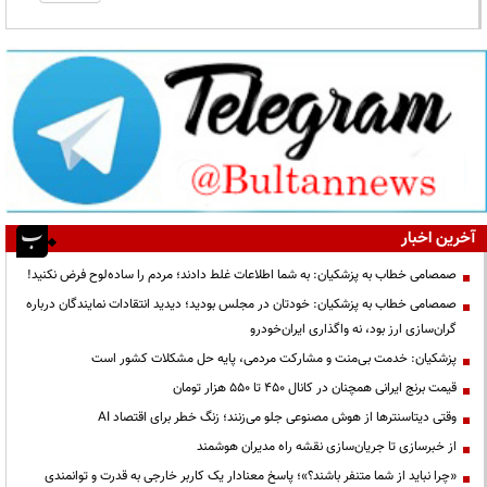
آخرین اخبار
صمصامی خطاب به پزشکیان: به شما اطلاعات غلط دادند؛ مردم را ساده‌لوح فرض نکنید!
صمصامی خطاب به پزشکیان: خودتان در مجلس بودید؛ دیدید انتقادات نمایندگان درباره
گران‌سازی ارز بود، نه واگذاری ایران‌خودرو
پزشکیان: خدمت بی‌منت و مشارکت مردمی، پایه حل مشکلات کشور است
قیمت‌ برنج ایرانی همچنان در کانال ۴۵۰ تا ۵۵۰ هزار تومان
وقتی دیتاسنترها از هوش مصنوعی جلو می‌زنند؛ زنگ خطر برای اقتصاد AI
از خبرسازی تا جریان‌سازی نقشه راه مدیران هوشمند
«چرا نباید از شما متنفر باشند؟»؛ پاسخ معنادار یک کاربر خارجی به قدرت و توانمندی