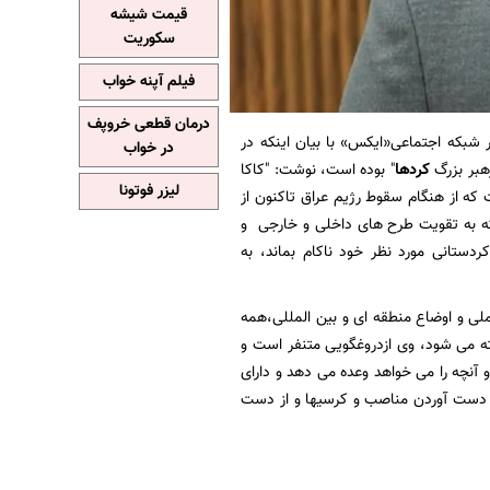
قیمت شیشه
سکوریت
فیلم آپنه خواب
درمان قطعی خروپف
 شبکه اجتماعی«ایکس» با بیان اینکه در
در خواب
بر بزرگ
کردها
" بوده است، نوشت: "کاکا
لیزر فوتونا
 که از هنگام سقوط رژیم عراق تاکنون از
که به تقویت طرح های داخلی و خارجی و
دستانی مورد نظر خود ناکام بماند، به
ملی و اوضاع منطقه ای و بین المللی،همه
ه می شود، وی ازدروغگویی متنفر است و
و آنچه را می خواهد وعده می دهد و دارای
ه دست آوردن مناصب و کرسیها و از دست