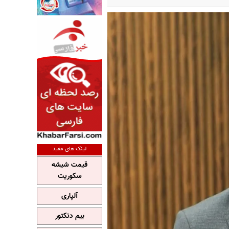
لینک های مفید
قیمت شیشه
سکوریت
آلپاری
بیم دتکتور