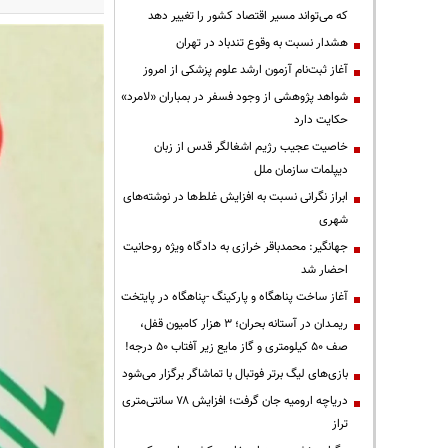
که می‌تواند مسیر اقتصاد کشور را تغییر دهد
هشدار نسبت به وقوع تندباد در تهران
آغاز ثبت‌نام آزمون ارشد علوم پزشکی از امروز
شواهد پژوهشی از وجود فسفر در بمباران «لامرد»
حکایت دارد
خاصیت عجیب رژیم اشغالگر قدس از زبان
دیپلمات سازمان ملل
ابراز نگرانی نسبت به افزایش غلط‌ها در نوشته‌های
شهری
جهانگیر: محمدباقر خرازی به دادگاه ویژه روحانیت
احضار شد
آغاز ساخت پناهگاه و پارکینگ -پناهگاه در پایتخت
ریمـدان در آستانه بحران؛ ۳ هزار کامیون قفل،
صف ۵۰ کیلومتری و گاز مایع زیر آفتاب ۵۰ درجه!
بازی‌های لیگ برتر فوتبال با تماشاگر برگزار می‌شود
دریاچه ارومیه جان گرفت؛ افزایش ۷۸ سانتی‌متری
تراز