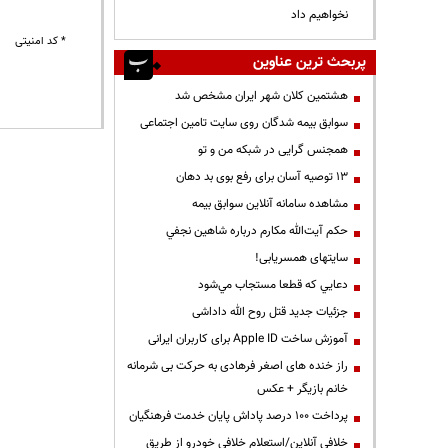
نخواهیم داد
* کد امنیتی
پربحث ترین عناوین
هشتمین کلان شهر ایران مشخص شد
سوابق بیمه شدگان روی سایت تامین اجتماعی
همجنس گرایی در شبکه من و تو
13 توصیه آسان برای رفع بوی بد دهان
مشاهده سامانه آنلاين سوابق بیمه
حكم آيت‌الله مكارم درباره شاهين نجفي
سایتهای همسریابی!
دعايي كه قطعا مستجاب مي‌شود
جزئیات جدید قتل روح الله داداشی
آموزش ساخت Apple ID برای کاربران ایرانی
راز خنده های اصغر فرهادی به حرکت بی شرمانه
خانم بازیگر + عکس
پرداخت ۱۰۰ درصد پاداش پایان خدمت فرهنگیان
خلافی آنلاین/استعلام خلافی خودرو از طریق