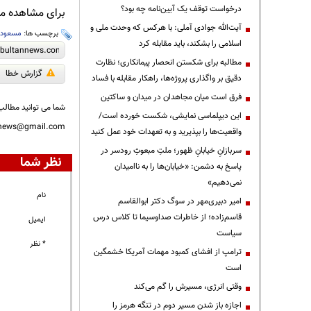
درخواست توقف یک آیین‌نامه چه بود؟
برای مشاهده مطا
آیت‌الله جوادی آملی: با هرکس که وحدت ملی و
برچسب ها:
مسعود ب
اسلامی را بشکند، باید مقابله کرد
مطالبه برای شکستن انحصار پیمانکاری؛ نظارت
گزارش خطا
دقیق بر واگذاری پروژه‌ها، راهکار مقابله با فساد
فرق است میان مجاهدان در میدان و ساکتین
شما می توانید مطالب 
این دیپلماسی نمایشی، شکست خورده است/
nnews@gmail.com
واقعیت‌ها را بپذیرید و به تعهدات خود عمل کنید
سربازانِ خیابانِ ظهور؛ ملتِ مبعوثِ رودسر در
نظر شما
پاسخ به دشمن: «خیابان‌ها را به ناامیدان
نمی‌دهیم»
نام
امیر دبیری‌مهر در سوگ دکتر ابوالقاسم
قاسم‌زاده؛ از خاطرات صداوسیما تا کلاس درس
ایمیل
سیاست
* نظر
ترامپ از افشای کمبود مهمات آمریکا خشمگین
است
وقتی انرژی، مسیرش را گم می‌کند
اجازه باز شدن مسیر دوم در تنگه هرمز را