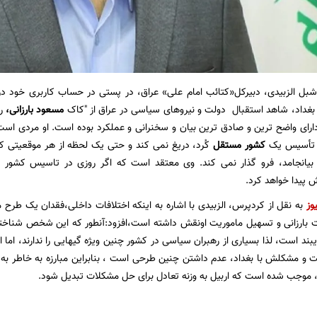
شبل الزبیدی، دبیرکل«کتائب امام علی» عراق، در پستی در حساب کاربری خود در
بغداد، شاهد استقبال دولت و نیروهای سیاسی در عراق از "کاک
مسعود بارزانی،
ره
دارای واضح ترین و صادق ترین بیان و سخنرانی و عملکرد بوده است. او مردی است
 تأسیس یک
کشور مستقل
کُرد، دریغ نمی کند و حتی یک لحظه از هر موقعیتی 
 بیانجامد، فرو گذار نمی کند. وی معتقد است که اگر روزی در تاسیس کشور کر
 پیدا خواهد کرد.
وز
به نقل از کردپرس، الزبیدی با اشاره به اینکه اختلافات داخلی،فقدان یک طرح 
 بارزانی و تسهیل ماموریت اونقش داشته است،افزود:آنطور که این شخص شناخت
ند است، لذا بسیاری از رهبران سیاسی در کشور چنین ویژه گیهایی را ندارند، اما ا
و مشکلش با بغداد، عدم داشتن چنین طرحی است ، بنابراین مبارزه به خاطر ب
، موجب شده است که اربیل به وزنه تعادل برای حل مشکلات تبدیل شود.