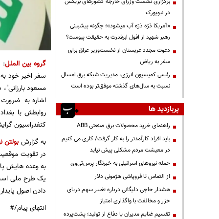
برگزاری نشست وزرای خارجه کشورهای بریکس
در نیویورک
«آمریکا ذرّه ذرّه آب میشود»؛ چگونه پیشبینی
رهبر شهید از افول ابرقدرت به حقیقت پیوست؟
دعوت مجدد عربستان از نخست‌وزیر عراق برای
سفر به ریاض
گروه بین الملل
: 
رئیس کمیسیون انرژی: مدیریت شبکه برق امسال
سفر اخیر خود به 
نسبت به سال‌های گذشته موفق‌تر بوده است
مسعود بارزانی"، 
اشاره به ضرورت
پربازدید ها
روابطش با بغداد
کنفدراسیون گرایش
راهنمای خرید محصولات برق صنعتی ABB
باید افراد کارآمدتر را به کار گرفت/ کاری می کنیم
به گزارش
بولتن نی
در معیشت مردم مشکلی پیش نیاید
در تقویت موقعیت
حمله نیروهای اسرائیلی به خبرنگار پرس‌تی‌وی
به وعده هایش پایب
از التماس تا فروپاشی هژمونی دلار
یک طرح ملی است 
هشدار حاجی دلیگانی درباره تغییر سهم دریای
دادن اصول پایدار
خزر و مخالفت با واگذاری امتیاز
انتهای پیام/#
تقسیم غنایم مدیران یا دفاع از تولید؛ پشت‌پرده