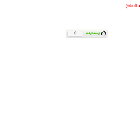
bult
پسندیدم
0