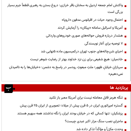
واکنش امام جمعه اردبیل به سخنان باقر خرازی: دروغ بستن به رهبری قطعاً جرم بسیار
بزرگی است
احتمال وجود حیات در اقیانوس مدفون «اروپا»
آمریکا و اسرائیل سامانه «پیکان» را آزمایش کردند
هشدار درباره فروش حواله‌های صوری خودروهای وارداتی
۷ توصیه برای آغاز نویسندگی
احیای شن‌چاله‌های جنوب تهران درکمیسیون ماده ۵نهایی شد
خادمیان: هیچ شفیعی برای زن نزد خداوند بهتر از رضایت شوهر نیست
سربازانِ خیابانِ ظهور؛ ملتِ مبعوثِ رودسر در پاسخ به دشمن: «خیابان‌ها را به ناامیدان
نمی‌دهیم»
پربازدید ها
تنگه هرمز قابل معامله نیست برای آمریکا معبر باز نکنید
گستره امپراتوری ایران در ۵ قرن پیش از میلاد؛ تصویری از ایران ۲۵ قرن پیش
پزشکیان: تنها کسانی که در خیابان بودند ایران را نگه نداشتند همه سهیم هستند
ماجرای نصب سنگ مزار اکبر عبدی چیست؟
وحدت مکرّراً و مؤکّداً تذکر داده شد