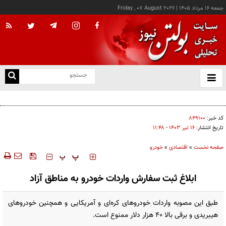
جمعه ۱۶ مرداد ۱۴۰۵
|
Friday , 07 August 2026
از
و
ته
کالابرگ این خانوارها امروز شارژ شد
ن
نو
کد خبر:
۸۴۹۱۰۰
تاریخ انتشار:
۱۶ تير ۱۴۰۳ - ۱۱:۴۸
صفحه نخست
»
اقتصادی
»
خودرو
‍‍‍ پ
پ
ابلاغ ثبت سفارش واردات خودرو به مناطق آزاد
طبق این مصوبه واردات خودروهای کره‌ای و آمریکایی و همچنین خودروهای
هیبریدی و برقی بالا ۴۰ هزار دلار ممنوع است.