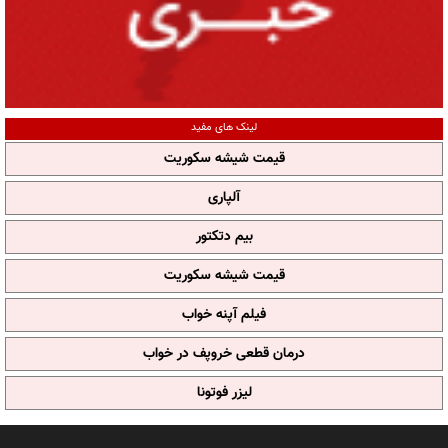
لینک های مفید
قیمت شیشه سکوریت
آلپاری
بیم دتکتور
قیمت شیشه سکوریت
فیلم آپنه خواب
درمان قطعی خروپف در خواب
لیزر فوتونا