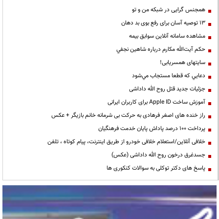
همجنس گرایی در شبکه من و تو
13 توصیه آسان برای رفع بوی بد دهان
مشاهده سامانه آنلاين سوابق بیمه
حكم آيت‌الله مكارم درباره شاهين نجفي
سایتهای همسریابی!
دعايي كه قطعا مستجاب مي‌شود
جزئیات جدید قتل روح الله داداشی
آموزش ساخت Apple ID برای کاربران ایرانی
راز خنده های اصغر فرهادی به حرکت بی شرمانه خانم بازیگر + عکس
پرداخت ۱۰۰ درصد پاداش پایان خدمت فرهنگیان
خلافی آنلاین/استعلام خلافی خودرو از طریق اینترنت، پیام کوتاه ، تلفن
جسدغرق درخون روح الله داداشی (عکس)
پاسخ های دکتر توکلی به سوالات کنکوری ها