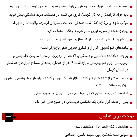
دست نزنید؛ لمس نوزاد حیات وحش می‌تواند منجر به رد شدنشان توسط مادرشان شود
باید افراد کارآمدتر را به کار گرفت/ کاری می کنیم در معیشت مردم مشکلی پیش نیاید
موکب شهدای رزکان؛ ۱۵۲ شب همدلی، خدمت و میزبانی از مردم ولایت‌مدار شهریار
رویترز: هشدار صریح ایران خطر شروع جنگ را متوقف کرد
پل شهرستان پل‌سفید پس از ۲۵ سال به مرحله بهره‌برداری رسید
پیامدهای کنوانسیون خزر از واگذاری بحرین هم زیان‌بارتر است
وزارت اطلاعات: شناسایی و دستگیری ۲۱ نفر از مزدوران مرتبط با سازمان جاسوسی و
تروریستی رژیم صهیونیستی و بازداشت ۴ نفر از اعضای باندهای مسلح شرارت و اغتشاش
در استان کرمان
معامله بیش از ۴۱۳ هزار تن کالا در بازار فیزیکی بورس کالا / حراج باز و پتروشیمی پیشران
ارزش معاملات روز شدند
شکنجه رئیس بیمارستان کمال عدوان غزه در زندان رژیم صهیونیستی
یمن از هدف قرار دادن یک نفتکش عربستانی در خلیج عدن خبر داد
پربحث ترین عناوین
هشتمین کلان شهر ایران مشخص شد
سوابق بیمه شدگان روی سایت تامین اجتماعی