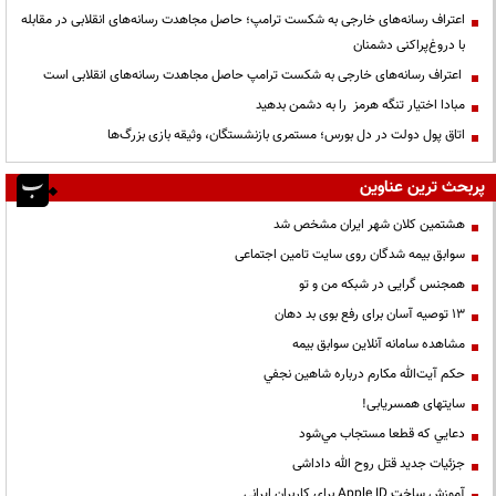
اعتراف رسانه‌های خارجی به شکست ترامپ؛ حاصل مجاهدت رسانه‌های انقلابی در مقابله
با دروغ‌پراکنی دشمنان
اعتراف رسانه‌های خارجی به شکست ترامپ حاصل مجاهدت رسانه‌های انقلابی است
مبادا اختیار تنگه هرمز را به دشمن بدهید
اتاق پول دولت در دل بورس؛ مستمری بازنشستگان، وثیقه بازی بزرگ‌ها
پربحث ترین عناوین
هشتمین کلان شهر ایران مشخص شد
سوابق بیمه شدگان روی سایت تامین اجتماعی
همجنس گرایی در شبکه من و تو
13 توصیه آسان برای رفع بوی بد دهان
مشاهده سامانه آنلاين سوابق بیمه
حكم آيت‌الله مكارم درباره شاهين نجفي
سایتهای همسریابی!
دعايي كه قطعا مستجاب مي‌شود
جزئیات جدید قتل روح الله داداشی
آموزش ساخت Apple ID برای کاربران ایرانی