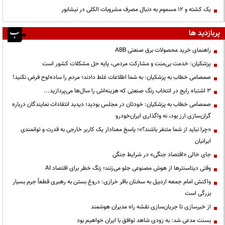
یک کشته و ۱۲ مسموم به دنبال مصرف مشروبات الکلی در نیشابور
پربازدید ها
راهنمای خرید محصولات برق صنعتی ABB
پزشکیان: خدمت بی‌منت و مشارکت مردمی، پایه حل مشکلات کشور است
صمصامی خطاب به پزشکیان: به شما اطلاعات غلط دادند؛ مردم را ساده‌لوح فرض نکنید!
3 اشتباه رایج در انتخاب رنگ صنعتی که هزینه‌اش را سال‌ها می‌پردازید...
صمصامی خطاب به پزشکیان: خودتان در مجلس بودید؛ دیدید انتقادات نمایندگان درباره
گران‌سازی ارز بود، نه واگذاری ایران‌خودرو
«چرا نباید از شما متنفر باشند؟»؛ پاسخ معنادار یک کاربر خارجی به قدرت و توانمندی
ایرانیان
جای خالی «اقتصاد جنگی» در شرایط جنگی
وقتی دیتاسنترها از هوش مصنوعی جلو می‌زنند؛ زنگ خطر برای اقتصاد AI
واکنش امام جمعه اردبیل به سخنان باقر خرازی: دروغ بستن به رهبری قطعاً جرم بسیار
بزرگی است
از خبرسازی تا جریان‌سازی نقشه راه مدیران هوشمند
بسنت مدعی شد: به زودی شاهد توافق با ایران خواهیم بود