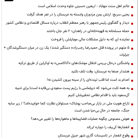
عالم اهل سنت مهاباد : اربعین حسینی جلوه وحدت اسلامی است
یحیی سریع: ارتش یمن مزدوران وابسته به عربستان را در تعز هدف گرفت
دیدار و گفتگوی رئیس‌جمهور با رهبر معظم انقلاب درباره مسائل اقتصادی و نظامی کشور
حمله مسلحانه به قهوه‌خانه‌ای در زاهدان؛ ۲ نفر جان باختند
نماینده ای که به دلیل مشکلات مالی موبایلش را فروخت
۵ متهم در پرونده قتل حمیدرضا رجب‌زاده دستگیر شدند/ یک زن در میان دستگیرشدگان +
جزئیات
واشنگتن درحال بررسی انتقال موشک‌های «آتاکامس» به اوکراین از طریق ترکیه
هشدار صنعا به عربستان: وقت تلف نکنید
اعدام بد است اما قلب تپنده‌ای را از سینه بیرون کشیدن نه!
به همه ثابت می‌شود که دیپلماسی با رژیم پست سعودی بی‌فایده است| برای تنبیه
آل‌سعود باید با اقدام نظامی تحقیرشان کنیم
تاراج هویت ملی در بازار بی‌صاحب پوشاک؛ مسئولان نظارت کجا خوابیده‌اند؟ / زیر سایه
جنگ، جامعه در حال بی‌حیا شدن است
هوش مصنوعی چگونه عملیات فضاپیماها و ماهواره‌ها را تغییر می‌دهد؟
انفجارها کی‌یف را دوباره لرزاند
وقوع انفجار در تاسیسات گازی شهر جبیل عربستان