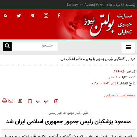
يکشنبه ۱۸ مرداد ۱۴۰۵
|
Sunday , 09 August 2026
از
و
ته
دیدار و گفتگوی رئیس‌جمهور با رهبر معظم انقلاب درباره مسائل اقتصادی و نظامی کشور
ن
نو
کد خبر:
۸۴۹۰۸۶
تعداد نظرات:
۱۴ نظر
تاریخ انتشار:
۱۶ تير ۱۴۰۳ - ۰۳:۰۱
صفحه نخست
»
سیاسی
‍‍‍ پ
پ
طبق اخبار موثق اما غیر رسمی
مسعود پزشکیان رئیس جمهور جمهوری اسلامی ایران شد
تحریریه بولتن نیوز به ایشان تبریک گفته و آرزو می‌کنیم قدر اعتماد مردم را