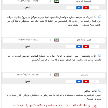
کیومرث عزیزی
|
|
۰۷:۲۴ - ۱۴۰۳/۰۴/۱۶
پاسخ
0
0
آقا تبریک ما میگم خیلی خوشحال شدیم. امید واریم موفق و پیروز باشید. جواب
این همه زحمت ما را بدی که کشیدیم من فقط از شما یک کار میخوام تا زندگی من
ردیف بشه ممنون از لطف شما
امیر خازنه اق
|
|
۰۹:۱۵ - ۱۴۰۳/۰۴/۱۶
پاسخ
0
0
اقای پزشکیان ریس جمهوری عزیز ایران ما شمارا انتخاب کردیم امیدوارم این
ماشین پراید مدل پایین من عوض بشود که روز تا غروب گرفتارم
ناشناس
|
|
۰۹:۴۳ - ۱۴۰۳/۰۴/۱۶
پاسخ
0
0
بولتن سلام
خیلی خوشبین. نباشید ، مسعود با توجه به بیماریش و ادبیاتش بزودی کنار میره و یا
بستری میشه
ان شاء الله سلامت باشند و خدمت کنند و مشکلات کشور را برطرف کنند