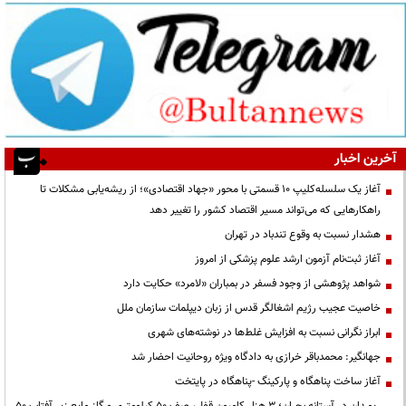
آخرین اخبار
آغاز یک سلسله‌کلیپ ۱۰ قسمتی با محور «جهاد اقتصادی»؛ از ریشه‌یابی مشکلات تا
راهکارهایی که می‌تواند مسیر اقتصاد کشور را تغییر دهد
هشدار نسبت به وقوع تندباد در تهران
آغاز ثبت‌نام آزمون ارشد علوم پزشکی از امروز
شواهد پژوهشی از وجود فسفر در بمباران «لامرد» حکایت دارد
خاصیت عجیب رژیم اشغالگر قدس از زبان دیپلمات سازمان ملل
ابراز نگرانی نسبت به افزایش غلط‌ها در نوشته‌های شهری
جهانگیر: محمدباقر خرازی به دادگاه ویژه روحانیت احضار شد
آغاز ساخت پناهگاه و پارکینگ -پناهگاه در پایتخت