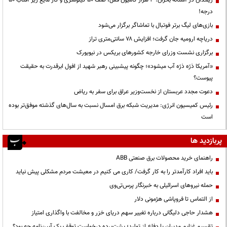
ریمـدان در آستانه بحران؛ ۳ هزار کامیون قفل، صف ۵۰ کیلومتری و گاز مایع زیر آفتاب ۵۰
درجه!
بازی‌های لیگ برتر فوتبال با تماشاگر برگزار می‌شود
دریاچه ارومیه جان گرفت؛ افزایش ۷۸ سانتی‌متری تراز
برگزاری نشست وزرای خارجه کشورهای بریکس در نیویورک
«آمریکا ذرّه ذرّه آب میشود»؛ چگونه پیشبینی رهبر شهید از افول ابرقدرت به حقیقت
پیوست؟
دعوت مجدد عربستان از نخست‌وزیر عراق برای سفر به ریاض
رئیس کمیسیون انرژی: مدیریت شبکه برق امسال نسبت به سال‌های گذشته موفق‌تر بوده
است
پربازدید ها
راهنمای خرید محصولات برق صنعتی ABB
باید افراد کارآمدتر را به کار گرفت/ کاری می کنیم در معیشت مردم مشکلی پیش نیاید
حمله نیروهای اسرائیلی به خبرنگار پرس‌تی‌وی
از التماس تا فروپاشی هژمونی دلار
هشدار حاجی دلیگانی درباره تغییر سهم دریای خزر و مخالفت با واگذاری امتیاز
تقسیم غنایم مدیران یا دفاع از تولید؛ پشت‌پرده درخواست توقف یک آیین‌نامه چه بود؟