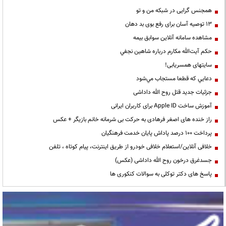
همجنس گرایی در شبکه من و تو
13 توصیه آسان برای رفع بوی بد دهان
مشاهده سامانه آنلاين سوابق بیمه
حكم آيت‌الله مكارم درباره شاهين نجفي
سایتهای همسریابی!
دعايي كه قطعا مستجاب مي‌شود
جزئیات جدید قتل روح الله داداشی
آموزش ساخت Apple ID برای کاربران ایرانی
راز خنده های اصغر فرهادی به حرکت بی شرمانه خانم بازیگر + عکس
پرداخت ۱۰۰ درصد پاداش پایان خدمت فرهنگیان
خلافی آنلاین/استعلام خلافی خودرو از طریق اینترنت، پیام کوتاه ، تلفن
جسدغرق درخون روح الله داداشی (عکس)
پاسخ های دکتر توکلی به سوالات کنکوری ها