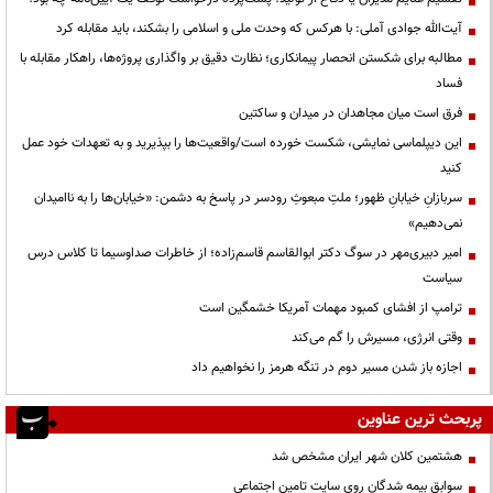
آیت‌الله جوادی آملی: با هرکس که وحدت ملی و اسلامی را بشکند، باید مقابله کرد
مطالبه برای شکستن انحصار پیمانکاری؛ نظارت دقیق بر واگذاری پروژه‌ها، راهکار مقابله با
فساد
فرق است میان مجاهدان در میدان و ساکتین
این دیپلماسی نمایشی، شکست خورده است/واقعیت‌ها را بپذیرید و به تعهدات خود عمل
کنید
سربازانِ خیابانِ ظهور؛ ملتِ مبعوثِ رودسر در پاسخ به دشمن: «خیابان‌ها را به ناامیدان
نمی‌دهیم»
امیر دبیری‌مهر در سوگ دکتر ابوالقاسم قاسم‌زاده؛ از خاطرات صداوسیما تا کلاس درس
سیاست
ترامپ از افشای کمبود مهمات آمریکا خشمگین است
وقتی انرژی، مسیرش را گم می‌کند
اجازه باز شدن مسیر دوم در تنگه هرمز را نخواهیم داد
پربحث ترین عناوین
هشتمین کلان شهر ایران مشخص شد
سوابق بیمه شدگان روی سایت تامین اجتماعی