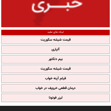
لینک های مفید
قیمت شیشه سکوریت
آلپاری
بیم دتکتور
قیمت شیشه سکوریت
فیلم آپنه خواب
درمان قطعی خروپف در خواب
لیزر فوتونا