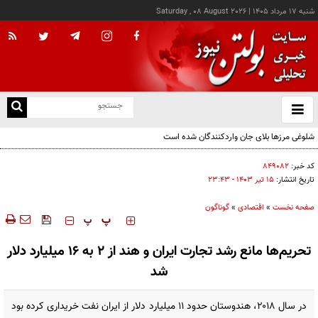
شنبه ۱۷ مرداد ۱۴۰۵
|
Saturday , 08 August 2026
از
و
ته
شلوغی مرزها بلای جان واردکنندگان شده است
ن
نو
کد خبر:
۸۴۹۰۸۲
تاریخ انتشار:
۱۵ تير ۱۴۰۳ - ۲۳:۴۳
صفحه نخست
»
اقتصادی
»
گوناگون
‍‍‍ پ
پ
تحریم‌ها مانع رشد تجارت ایران و هند از ۲ به ۱۶ میلیارد دلار
شد
در سال ۲۰۱۸، هندوستان حدود ۱۱ میلیارد دلار از ایران نفت خریداری کرده بود