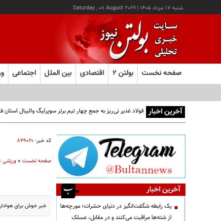
شنبه ۱۷ مرداد ۱۴۰۵
|
Saturday , 08 August 2026
صفحه نخست
بولتن ۲
اقتصادی
بین الملل
اجتماعی
ور
آخرین اخبار
فولاد غدیر نی‌ریز به جمع چهار تیم برتر سوپرلیگ والیبال استان
کد خبر:
۸۴۹۰۲۰
صفحه نخست
»
ورزشی
»
آخرین اخبار
خبر خوش برای هوادارا
یک رابطه شگفت‌انگیز در دنیای حشرات؛ مورچه‌ها
از شته‌ها مراقبت می‌کنند و در مقابل، عسلک