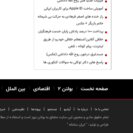
جزئیات جدید قتل روح الله داداشی
آموزش ساخت Apple ID برای کاربران ایرانی
راز خنده های اصغر فرهادی به حرکت بی شرمانه
خانم بازیگر + عکس
پرداخت ۱۰۰ درصد پاداش پایان خدمت فرهنگیان
خلافی آنلاین/استعلام خلافی خودرو از طریق
اینترنت، پیام کوتاه ، تلفن
جسدغرق درخون روح الله داداشی (عکس)
پاسخ های دکتر توکلی به سوالات کنکوری ها
صفحه نخست
|
بولتن ۲
|
اقتصادی
|
بین الملل
|
|
|
|
|
|
|
تماس با ما
درباره ما
آرشیو
جستجو
پیوندها
نظرسنجی
خبرن
تمام حقوق مادی و معنوی این سایت متعلق به بولتن نیوز است و استفاده از مطالب
طراحی و تولید: "
ایران سامانه
"