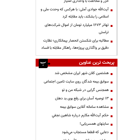
خزر و مخالفت با واگذاری امتیاز
آیت‌الله جوادی آملی: با هرکس که وحدت ملی و
اسلامی را بشکند، باید مقابله کرد
تهاتر ۱۶۷۳ میلیارد تومان از اموال شرکت‌های
تراستی
مطالبه برای شکستن انحصار پیمانکاری؛ نظارت
دقیق بر واگذاری پروژه‌ها، راهکار مقابله با فساد
پربحث ترین عناوین
هشتمین کلان شهر ایران مشخص شد
سوابق بیمه شدگان روی سایت تامین اجتماعی
همجنس گرایی در شبکه من و تو
13 توصیه آسان برای رفع بوی بد دهان
مشاهده سامانه آنلاين سوابق بیمه
حكم آيت‌الله مكارم درباره شاهين نجفي
سایتهای همسریابی!
دعايي كه قطعا مستجاب مي‌شود