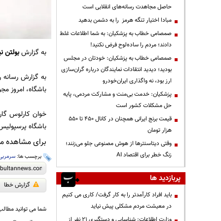
حاصل مجاهدت رسانه‌های انقلابی است
مبادا اختیار تنگه هرمز را به دشمن بدهید
صمصامی خطاب به پزشکیان: به شما اطلاعات غلط
دادند؛ مردم را ساده‌لوح فرض نکنید!
به گزارش
بولتن نی
صمصامی خطاب به پزشکیان: خودتان در مجلس
بودید؛ دیدید انتقادات نمایندگان درباره گران‌سازی
به گزارش رسانه 
ارز بود، نه واگذاری ایران‌خودرو
باشگاه، امروز مجو
پزشکیان: خدمت بی‌منت و مشارکت مردمی، پایه
حل مشکلات کشور است
قیمت‌ برنج ایرانی همچنان در کانال ۴۵۰ تا ۵۵۰
باشگاه پرسپولیس،
هزار تومان
برای مشاهده مطا
وقتی دیتاسنترها از هوش مصنوعی جلو می‌زنند؛
زنگ خطر برای اقتصاد AI
برچسب ها:
سرمربی
پربازدید ها
گزارش خطا
باید افراد کارآمدتر را به کار گرفت/ کاری می کنیم
در معیشت مردم مشکلی پیش نیاید
شما می توانید مطالب 
وزارت اطلاعات: شناسایی و دستگیری ۲۱ نفر از