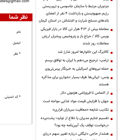
nnews@gmail.com
مزدوران مرتبط با سازمان جاسوسی و تروریستی
رژیم صهیونیستی و بازداشت ۴ نفر از اعضای
نظر شما
باندهای مسلح شرارت و اغتشاش در استان کرمان
معامله بیش از ۴۱۳ هزار تن کالا در بازار فیزیکی
نام
بورس کالا / حراج باز و پتروشیمی پیشران ارزش
ایمیل
معاملات روز شدند
کالابرگ این خانوارها امروز شارژ شد
* نظر
ترامپ: ترجیح می‌دهم با ایران به توافق برسم
حمله نیروهای اسرائیلی به خبرنگار پرس‌تی‌وی
ونس: ایرانی‌ها طرف بسیار دشواری برای مذاکره
هستند
از التماس تا فروپاشی هژمونی دلار
* کد امنیتی
جهان با افزایش قیمت مواد غذایی مواجه است
تکذیب شایعه «معافیت سربازان فراری»
تقسیم غنایم مدیران یا دفاع از تولید؛ پشت‌پرده
درخواست توقف یک آیین‌نامه چه بود؟
هشدار حاجی دلیگانی درباره تغییر سهم دریای