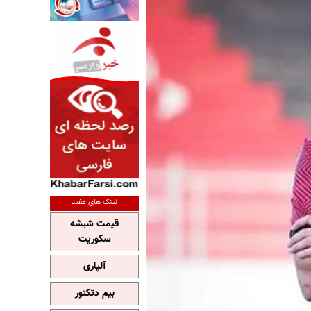
لینک های مفید
قیمت شیشه
سکوریت
آلپاری
بیم دتکتور