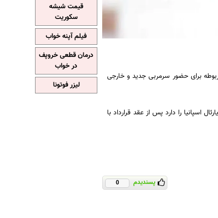
قیمت شیشه
سکوریت
فیلم آپنه خواب
درمان قطعی خروپف
در خواب
مربوطه برای حضور سرمربی جدید و خارجی
لیزر فوتونا
یس و ویارئال اسپانیا را دارد پس از عقد قرارداد با
پسندیدم
0