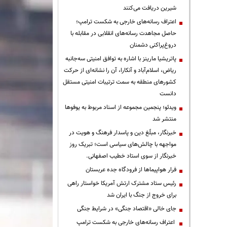
شیرین دریافت می‌کنند
اعتراف رسانه‌های خارجی به شکست ترامپ؛
حاصل مجاهدت رسانه‌های انقلابی در مقابله با
دروغ‌پراکنی دشمنان
پاتریشیا مارینز با اشاره به توافق امنیتی سه‌جانبه
ریاض، اسلام‌آباد و آنکارا، آن را نشانه‌ای از حرکت
کشورهای منطقه به سمت ترتیبات امنیتی مستقل
دانست
ویدئو؛ پنجمین مجموعه از اسناد مربوط به یوفوها
منتشر شد
خبرنگار، مبلّغ دین و پاسدار فرهنگ و هویت در
مواجهه با چالش‌های سیاسی است؛ تبریک روز
خبرنگار از سوی استاد خطیب اصفهانی.
فرار هواپیماها از فرودگاه جده عربستان
رئیس ستاد مشترک ارتش آمریکا خواستار راهی
برای خروج از جنگ با ایران شد
جای خالی «اقتصاد جنگی» در شرایط جنگی
اعتراف رسانه‌های خارجی به شکست ترامپ