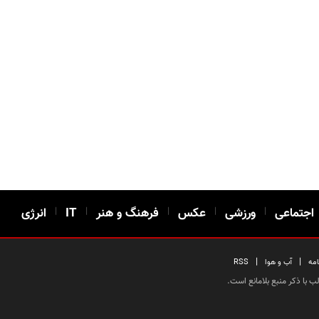
اجتماعی
|
ورزشی
|
عکس
|
فرهنگ و هنر
|
IT
|
انرژی
|
|
امه
آب و هوا
RSS
 با ذکر منبع بلامانع است.